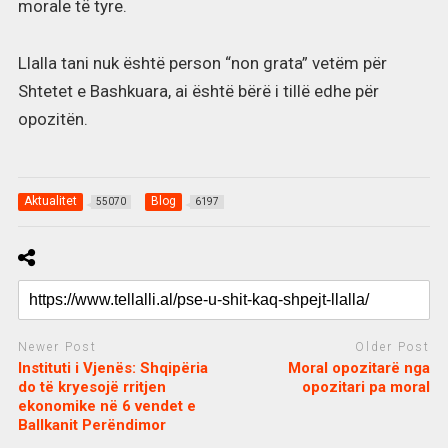
morale të tyre.
Llalla tani nuk është person “non grata” vetëm për
Shtetet e Bashkuara, ai është bërë i tillë edhe për
opozitën.
Aktualitet
Blog
55070
6197
Newer Post
Older Post
Instituti i Vjenës: Shqipëria
Moral opozitarë nga
do të kryesojë rritjen
opozitari pa moral
ekonomike në 6 vendet e
Ballkanit Perëndimor
c
d
j