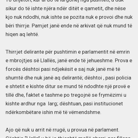
sikur do të ishte njëra ndër ditët e qametit, dhe nëse
kjo nuk ndodhi, nuk ishte se pozita nuk e provoi dhe nuk
bëri thirrje. Pamjet janë ende në arkivat që nuk mund të
hiqen aq lehtë.
Thirrjet delirante për pushtimin e parlamentit në emrin
e mbrojtjes së Llallës, janë ende të jehueshme. Prova e
forcës dështoi pasi ndjekësit e saj nuk janë më të
shumtë dhe nuk janë aq delirantë; dështoi , pasi policia
e shtetit e kishte ditur se mund të ndodhte një provë e
tillë dhe, faktet e tashme po tregojnë se frymëzimi u
kishte ardhur nga larg; dështuan, pasi institucionet
ndërkombëtare ishin më të vëmendshme.
Ajo që nuk u arrit në rrugë, u provua në parlament.