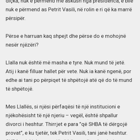
diçka; nuk e përmend më askush nga presidenca, e bile
nuk e përmend as Petrit Vasili, në rolin e ri që ka marrë
përsipër.
Përse e harruan kaq shpejt dhe përse do e mohojnë
nesër njëzëri?
Llalla nuk është më masha e tyre. Nuk mund të jetë.
Atij i kanë filluar hallet për vete. Nuk ia kanë ngenë, por
edhe ai tani po përpiqet të shpëtojë atë që do të mund
të shpëtojë.
Mes Llallës, si njësi përfaqësi të një institucioni e
njëkohësisht të një njeriu – vegël, është shpallur
divorci i heshtur. Thirrjet e para ”që SHBA të dërgojë
provat”, e ku tjetër, tek Petrit Vasili, tani janë heshtur.