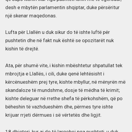
desh e mbytën parlamentin shqiptar, duke përsëritur
një skenar maqedonas.
Lufta për Llallën u duk sikur do të ishte luftë për
pushtetin dhe në fakt nuk është se opozitarët nuk
kishin të drejtë.
Ata, për shumë vite, i kishin mbështetur shpatullat tek
mbrojtja e Llallës, i cili, duke qenë lehtësisht i
kërcënueshëm prej tyre, kishte mbyllur, në mënyrën më
skandaloze të mundshme, dosje të mëdha të krimit;
kishte deleguar në rrethe shefa të përkohshëm, që po
bëheshin të vazhdueshëm dhe, përmes tyre ishte
krijuar rrjeti dërmues i së vërtetës dhe ligjit.
18 dhjetori, kur ai do të largohej nga pushteti, u duk