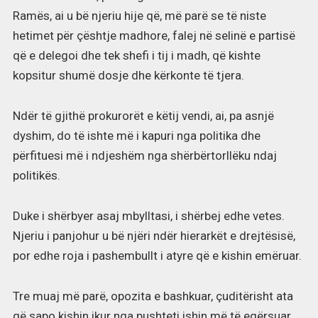
Ramës, ai u bë njeriu hije që, më parë se të niste
hetimet për çështje madhore, falej në selinë e partisë
që e delegoi dhe tek shefi i tij i madh, që kishte
kopsitur shumë dosje dhe kërkonte të tjera.
Ndër të gjithë prokurorët e këtij vendi, ai, pa asnjë
dyshim, do të ishte më i kapuri nga politika dhe
përfituesi më i ndjeshëm nga shërbërtorllëku ndaj
politikës.
Duke i shërbyer asaj mbylltasi, i shërbej edhe vetes.
Njeriu i panjohur u bë njëri ndër hierarkët e drejtësisë,
por edhe roja i pashembullt i atyre që e kishin emëruar.
Tre muaj më parë, opozita e bashkuar, çuditërisht ata
që sapo kishin ikur nga pushteti ishin më të egërsuar,