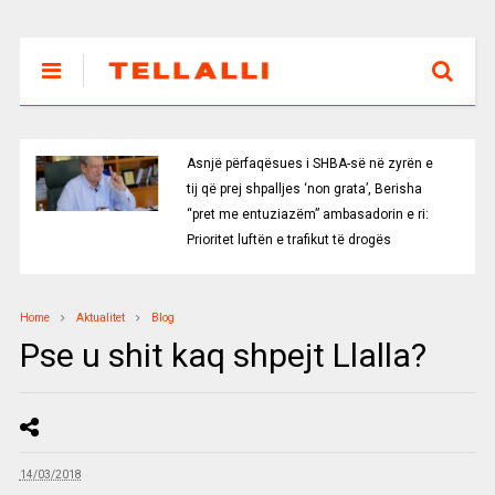
Asnjë përfaqësues i SHBA-së në zyrën e
tij që prej shpalljes ‘non grata’, Berisha
“pret me entuziazëm” ambasadorin e ri:
Prioritet luftën e trafikut të drogës
Home
Aktualitet
Blog
Pse u shit kaq shpejt Llalla?
14/03/2018