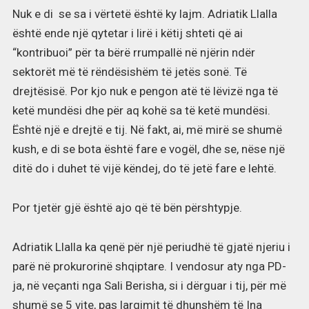
Nuk e di se sa i vërtetë është ky lajm. Adriatik Llalla
është ende një qytetar i lirë i këtij shteti që ai
“kontribuoi” për ta bërë rrumpallë në njërin ndër
sektorët më të rëndësishëm të jetës sonë. Të
drejtësisë. Por kjo nuk e pengon atë të lëvizë nga të
ketë mundësi dhe për aq kohë sa të ketë mundësi.
Është një e drejtë e tij. Në fakt, ai, më mirë se shumë
kush, e di se bota është fare e vogël, dhe se, nëse një
ditë do i duhet të vijë këndej, do të jetë fare e lehtë.
Por tjetër gjë është ajo që të bën përshtypje.
Adriatik Llalla ka qenë për një periudhë të gjatë njeriu i
parë në prokurorinë shqiptare. I vendosur aty nga PD-
ja, në veçanti nga Sali Berisha, si i dërguar i tij, për më
shumë se 5 vite, pas largimit të dhunshëm të Ina