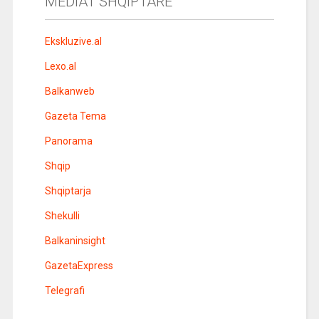
MEDIAT SHQIPTARE
Ekskluzive.al
Lexo.al
Balkanweb
Gazeta Tema
Panorama
Shqip
Shqiptarja
Shekulli
Balkaninsight
GazetaExpress
Telegrafi