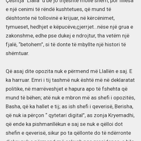
Çështja “Llalla” u bë jo thjeshtë mollë sherri, por fillesa
e një cenimi të rëndë kushtetues, që mund të
dështonte në tollovinë e krijuar, në kërcënimet,
tymueset, hedhjet e këpucëve,çjerrjet…nëse një grua e
zakonshme, edhe pse dukej e ndrojtur, tha vetëm një
fjalë, “betohem”, si të donte të mbyllte një histori të
shëmtuar.
Që asaj dite opozita nuk e përmend më Llallën e saj. E
ka harruar. Emri i tij tashmë nuk është më në deklaratat
politike, në marrëveshjet e hapura apo të fshehta që
mund të bëhen; atë nuk e mbron më as shefi i opozitës,
Basha, që ka hallet e tij; as ish shefi i qeverisë, Berisha,
që nuk ia përçon “ qytetari digital”, as zonja Kryemadhi,
që ende ka pishmanllëkun e saj se nuk e qëlloi dot
shefin e qeverisë, sikur po ta qëllonte do të ndërronte