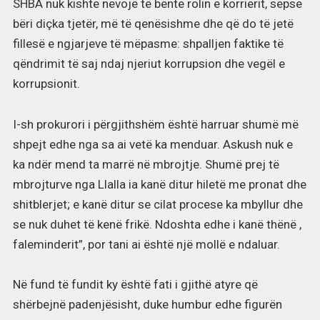
SHBA nuk kishte nevojë të bënte rolin e korrierit, sepse
bëri diçka tjetër, më të qenësishme dhe që do të jetë
fillesë e ngjarjeve të mëpasme: shpalljen faktike të
qëndrimit të saj ndaj njeriut korrupsion dhe vegël e
korrupsionit.
I-sh prokurori i përgjithshëm është harruar shumë më
shpejt edhe nga sa ai vetë ka menduar. Askush nuk e
ka ndër mend ta marrë në mbrojtje. Shumë prej të
mbrojturve nga Llalla ia kanë ditur hiletë me pronat dhe
shitblerjet; e kanë ditur se cilat procese ka mbyllur dhe
se nuk duhet të kenë frikë. Ndoshta edhe i kanë thënë ,
faleminderit”, por tani ai është një mollë e ndaluar.
Në fund të fundit ky është fati i gjithë atyre që
shërbejnë padenjësisht, duke humbur edhe figurën