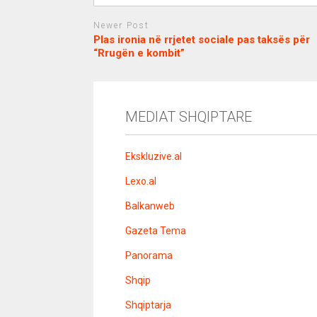
Newer Post
Plas ironia në rrjetet sociale pas taksës për
“Rrugën e kombit”
c
d
j
a
e
o
s
n
j
i
e
o
b
m
b
MEDIAT SHQIPTARE
o
e
e
m
b
t
o
n
Ekskluzive.al
u
s
Lexo.al
u
v
Balkanweb
e
r
Gazeta Tema
e
n
Panorama
s
i
Shqip
t
e
l
Shqiptarja
e