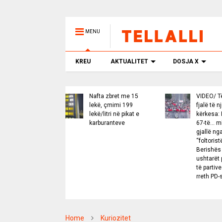
MENU
KREU
AKTUALITET
DOSJA X
Nafta zbret me 15
VIDEO/ Të njëjtat
lekë, çmimi 199
fjalë të njëjtat
lekë/litri në pikat e
kërkesa: Protesta e
karburanteve
67-të… mbahet
gjallë nga
“foltoristët” e
Berishës dhe
ushtarët pa ngjyra
të partive satelite
rreth PD-së
Home
Kuriozitet