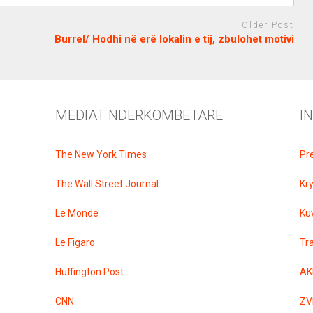
Older Post
Burrel/ Hodhi në erë lokalin e tij, zbulohet motivi
MEDIAT NDERKOMBETARE
I
The New York Times
Pr
The Wall Street Journal
Kr
Le Monde
Ku
Le Figaro
Tr
Huffington Post
AK
CNN
ZV