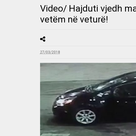
Video/ Hajduti vjedh ma
vetëm në veturë!
27/03/2018