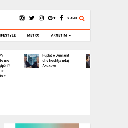
SEARCH
IFESTYLE
METRO
ARGETIM
Puplat e Dumanit
“Non grata”-at
Mul
dhe heshtja ndaj
shqiptare në rajon
Dok
Akuzave
duhet të jenë edhe
për
politike
gra