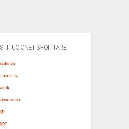
NSTITUCIONET SHQIPTARE
esidenca
yeministria
vendi
anpsarenca
KP
RPP