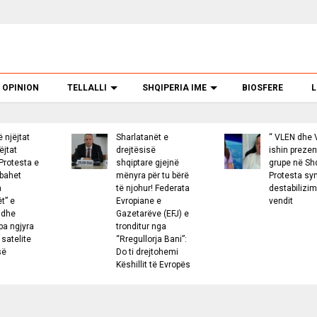
OPINION
TELLALLI
SHQIPERIA IME
BIOSFERE
L
Sharlatanët e
“ VLEN dhe VV
drejtësisë
ishin prezente me
shqiptare gjejnë
grupe në Shqipëri”!
mënyra për tu bërë
Protesta synon
të njohur! Federata
destabilizimin e
Evropiane e
vendit
Gazetarëve (EFJ) e
tronditur nga
“Rregullorja Bani”:
Do ti drejtohemi
Këshillit të Evropës