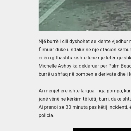
Një burrë i cili dyshohet se kishte vjedhur
filmuar duke u ndalur në një stacion karbur
cilën gjithashtu kishte lënë një letër që s
Michelle Ashby ka deklaruar për Palm Beach
burrë u shfaq në pompën e derivate dhe i l
Ai menjëherë ishte larguar nga pompa, kur
janë vënë në kërkim të këtij burri, duke s
Ai pranoi se 30 minuta pas këtij incidenti
policia.