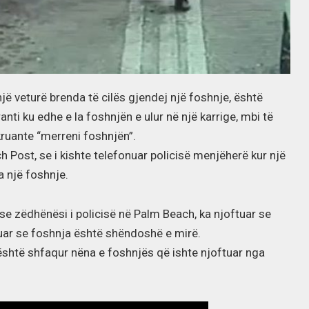
 një veturë brenda të cilës gjendej një foshnje, është
anti ku edhe e la foshnjën e ulur në një karrige, mbi të
hkruante “merreni foshnjën”.
 Post, se i kishte telefonuar policisë menjëherë kur një
a një foshnje.
se zëdhënësi i policisë në Palm Beach, ka njoftuar se
htuar se foshnja është shëndoshë e mirë.
, është shfaqur nëna e foshnjës që ishte njoftuar nga