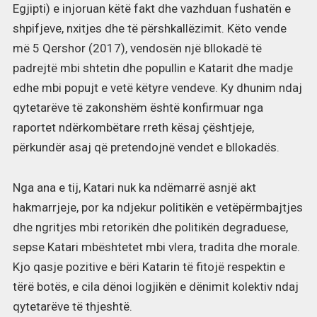
Egjipti) e injoruan këtë fakt dhe vazhduan fushatën e
shpifjeve, nxitjes dhe të përshkallëzimit. Këto vende
më 5 Qershor (2017), vendosën një bllokadë të
padrejtë mbi shtetin dhe popullin e Katarit dhe madje
edhe mbi popujt e vetë këtyre vendeve. Ky dhunim ndaj
qytetarëve të zakonshëm është konfirmuar nga
raportet ndërkombëtare rreth kësaj çështjeje,
përkundër asaj që pretendojnë vendet e bllokadës.
Nga ana e tij, Katari nuk ka ndëmarrë asnjë akt
hakmarrjeje, por ka ndjekur politikën e vetëpërmbajtjes
dhe ngritjes mbi retorikën dhe politikën degraduese,
sepse Katari mbështetet mbi vlera, tradita dhe morale.
Kjo qasje pozitive e bëri Katarin të fitojë respektin e
tërë botës, e cila dënoi logjikën e dënimit kolektiv ndaj
qytetarëve të thjeshtë.