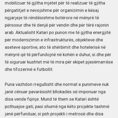
mobilizuar të gjitha mjetet për të realizuar të gjitha
përgatitjet e nevojshme për organizimin e kësaj
ngjarjeje të rëndësishme botërore në mënyrë të
përsosur dhe të denjë për vendin dhe për tërë rajonin
arab. Aktualisht Katari po punon me të gjitha energjitë
për modernizimin e infrastrukturës, objekteve dhe
aseteve sportive, ato të shërbimit dhe hotelerisë në
mënyrë që të përfundojnë në kohën e duhur, si dhe për
të siguruar kushtet më të mira për ekipet pjesëmarrëse
dhe tifozerinë e futbollit.
Puna vazhdon rregullisht dhe normat e punimeve nuk
janë cënuar pavarësisht bllokadës së imponuar nga
disa vende fqinje. Mund të them se Katari është
pothuajse gati, pasi shumë nga këto projekte tashmë
janë përfunduar, si psh projekti i metrosë dhe disa