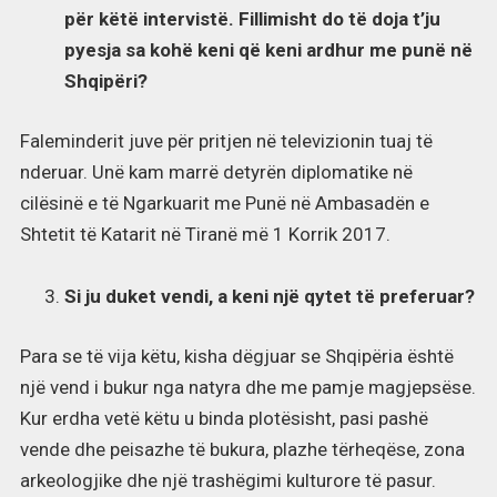
për këtë intervistë. Fillimisht do të doja t’ju
pyesja sa kohë keni që keni ardhur me punë në
Shqipëri?
Faleminderit juve për pritjen në televizionin tuaj të
nderuar. Unë kam marrë detyrën diplomatike në
cilësinë e të Ngarkuarit me Punë në Ambasadën e
Shtetit të Katarit në Tiranë më 1 Korrik 2017.
Si ju duket vendi, a keni një qytet të preferuar?
Para se të vija këtu, kisha dëgjuar se Shqipëria është
një vend i bukur nga natyra dhe me pamje magjepsëse.
Kur erdha vetë këtu u binda plotësisht, pasi pashë
vende dhe peisazhe të bukura, plazhe tërheqëse, zona
arkeologjike dhe një trashëgimi kulturore të pasur.