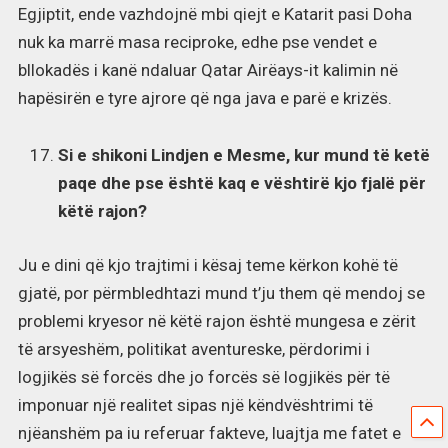
Egjiptit, ende vazhdojnë mbi qiejt e Katarit pasi Doha
nuk ka marrë masa reciproke, edhe pse vendet e
bllokadës i kanë ndaluar Qatar Airëays-it kalimin në
hapësirën e tyre ajrore që nga java e parë e krizës.
Si e shikoni Lindjen e Mesme, kur mund të ketë
paqe dhe pse është kaq e vështirë kjo fjalë për
këtë rajon?
Ju e dini që kjo trajtimi i kësaj teme kërkon kohë të
gjatë, por përmbledhtazi mund t’ju them që mendoj se
problemi kryesor në këtë rajon është mungesa e zërit
të arsyeshëm, politikat aventureske, përdorimi i
logjikës së forcës dhe jo forcës së logjikës për të
imponuar një realitet sipas një këndvështrimi të
njëanshëm pa iu referuar fakteve, luajtja me fatet e