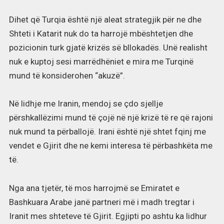
Dihet që Turqia është një aleat strategjik për ne dhe
Shteti i Katarit nuk do ta harrojë mbështetjen dhe
pozicionin turk gjatë krizës së bllokadës. Unë realisht
nuk e kuptoj sesi marrëdhëniet e mira me Turqinë
mund të konsiderohen “akuzë”.
Në lidhje me Iranin, mendoj se çdo sjellje
përshkallëzimi mund të çojë në një krizë të re që rajoni
nuk mund ta përballojë. Irani është një shtet fqinj me
vendet e Gjirit dhe ne kemi interesa të përbashkëta me
të.
Nga ana tjetër, të mos harrojmë se Emiratet e
Bashkuara Arabe janë partneri më i madh tregtar i
Iranit mes shteteve të Gjirit. Egjipti po ashtu ka lidhur