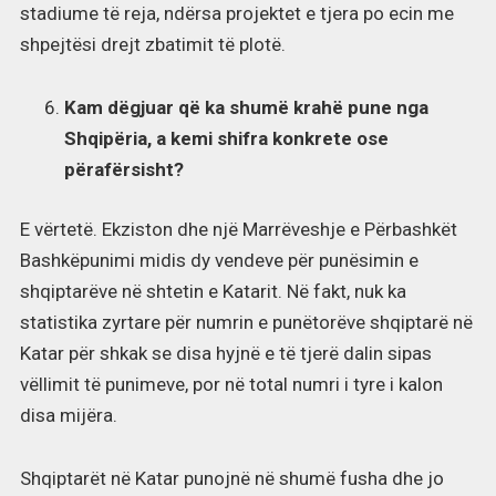
stadiume të reja, ndërsa projektet e tjera po ecin me
shpejtësi drejt zbatimit të plotë.
Kam dëgjuar që ka shumë krahë pune nga
Shqipëria, a kemi shifra konkrete ose
përafërsisht?
E vërtetë. Ekziston dhe një Marrëveshje e Përbashkët
Bashkëpunimi midis dy vendeve për punësimin e
shqiptarëve në shtetin e Katarit. Në fakt, nuk ka
statistika zyrtare për numrin e punëtorëve shqiptarë në
Katar për shkak se disa hyjnë e të tjerë dalin sipas
vëllimit të punimeve, por në total numri i tyre i kalon
disa mijëra.
Shqiptarët në Katar punojnë në shumë fusha dhe jo