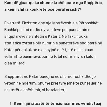
Kam dëgjuar që ka shumë krahë pune nga Shqipëria,
a kemi shifra konkrete ose përafërsisht?
E vërtetë. Ekziston dhe një Marrëveshje e Përbashkët
Bashkëpunimi midis dy vendeve për punësimin e
shqiptarëve në shtetin e Katarit. Në fakt, nuk ka
statistika zyrtare për numrin e punëtorëve shqiptarë në
Katar për shkak se disa hyjnë e të tjerë dalin sipas
vëllimit të punimeve, por në total numri i tyre i kalon
disa mijëra.
Shqiptarët në Katar punojnë në shumë fusha dhe jo
vetëm në ndërtim. Shumë prej tyre janë të punësuar në
sektorët e shërbimit, si hoteleri etj.
Kemi një situatë të tensionuar mes vendit tuaj