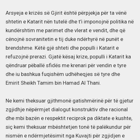
Arsyeja e krizës së Gjirit është përpjekja për ta vënë
shtetin e Katarit nën tutelë dhe t’i imponojnë politika në
kundërshtim me parimet dhe vlerat e vendit, dhe që
cënojnë sovranitetin e tij duke ndërhyrë në punët e
brendshme. Këtë gjë shteti dhe populli i Katarit e
refuzojnë prerazi. Gjatë kësaj krize, populli i Katarit ka
qëndruar pëballë sfidës me krenari për vendin e tyre
dhe iu bashkua fuqishëm udhëheqjes së tyre dhe
Emirit Sheikh Tamim bin Hamad Al Thani.
Ne kemi theksuar gjithmonë gatishmërinë për të gjetur
zgjidhje nëpërmjet dialogut konstruktiv dhe racional
dhe mbi bazën e respektit reciprok pa diktate e kushte,
siç kemi theksuar mbështetjen tonë të palëkundur për
nismën e ndërmjetësimit nga Kuvajti për zgjidjen e