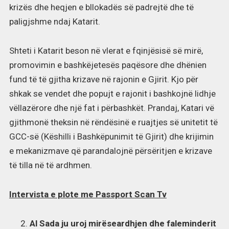
krizës dhe heqjen e bllokadës së padrejtë dhe të
paligjshme ndaj Katarit.
Shteti i Katarit beson në vlerat e fqinjësisë së mirë,
promovimin e bashkëjetesës paqësore dhe dhënien
fund të të gjitha krizave në rajonin e Gjirit. Kjo për
shkak se vendet dhe popujt e rajonit i bashkojnë lidhje
vëllazërore dhe një fat i përbashkët. Prandaj, Katari vë
gjithmonë theksin në rëndësinë e ruajtjes së unitetit të
GCC-së (Këshilli i Bashkëpunimit të Gjirit) dhe krijimin
e mekanizmave që parandalojnë përsëritjen e krizave
të tilla në të ardhmen.
Intervista e plote me Passport Scan Tv
Al Sada ju uroj mirëseardhjen dhe faleminderit