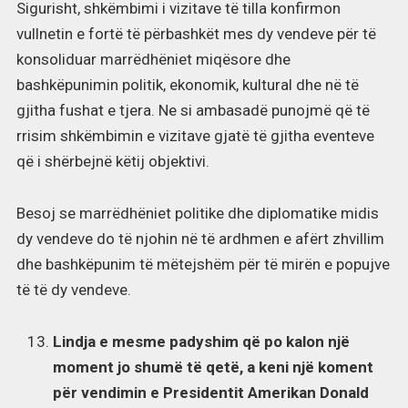
Sigurisht, shkëmbimi i vizitave të tilla konfirmon
vullnetin e fortë të përbashkët mes dy vendeve për të
konsoliduar marrëdhëniet miqësore dhe
bashkëpunimin politik, ekonomik, kultural dhe në të
gjitha fushat e tjera. Ne si ambasadë punojmë që të
rrisim shkëmbimin e vizitave gjatë të gjitha eventeve
që i shërbejnë këtij objektivi.
Besoj se marrëdhëniet politike dhe diplomatike midis
dy vendeve do të njohin në të ardhmen e afërt zhvillim
dhe bashkëpunim të mëtejshëm për të mirën e popujve
të të dy vendeve.
Lindja e mesme padyshim që po kalon një
moment jo shumë të qetë, a keni një koment
për vendimin e Presidentit Amerikan Donald