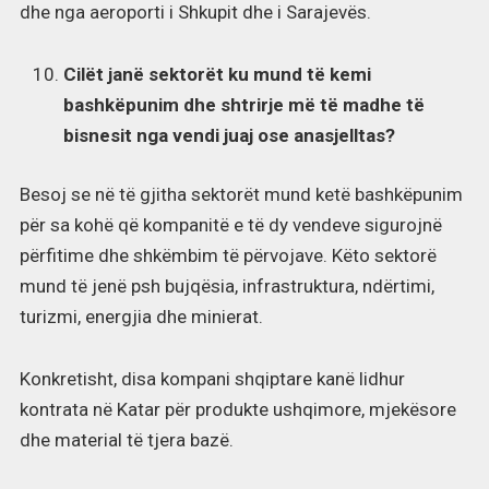
dhe nga aeroporti i Shkupit dhe i Sarajevës.
Cilët janë sektorët ku mund të kemi
bashkëpunim dhe shtrirje më të madhe të
bisnesit nga vendi juaj ose anasjelltas?
Besoj se në të gjitha sektorët mund ketë bashkëpunim
për sa kohë që kompanitë e të dy vendeve sigurojnë
përfitime dhe shkëmbim të përvojave. Këto sektorë
mund të jenë psh bujqësia, infrastruktura, ndërtimi,
turizmi, energjia dhe minierat.
Konkretisht, disa kompani shqiptare kanë lidhur
kontrata në Katar për produkte ushqimore, mjekësore
dhe material të tjera bazë.