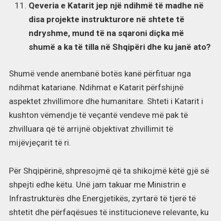
Qeveria e Katarit jep një ndihmë të madhe në
disa projekte instrukturore në shtete të
ndryshme, mund të na sqaroni diçka më
shumë a ka të tilla në Shqipëri dhe ku janë ato?
Shumë vende anembanë botës kanë përfituar nga
ndihmat katariane. Ndihmat e Katarit përfshijnë
aspektet zhvillimore dhe humanitare. Shteti i Katarit i
kushton vëmendje të veçantë vendeve më pak të
zhvilluara që të arrijnë objektivat zhvillimit të
mijëvjeçarit të ri.
Për Shqipërinë, shpresojmë që ta shikojmë këtë gjë së
shpejti edhe këtu. Unë jam takuar me Ministrin e
Infrastrukturës dhe Energjetikës, zyrtarë të tjerë të
shtetit dhe përfaqësues të institucioneve relevante, ku