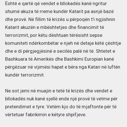
Është e qartë që vendet e bllokadës kanë ngritur
shumë akuza të rreme kundër Katarit pa asnjë bazë
dhe provë. Në fillim të krizës u përpoqën t’i ngjishnin
Katarit akuzën e mbështetjes dhe financimit të
terrorizmit, por këtu dështuan tërësisht sepse
komuniteti ndërkombëtar e njeh në detaje këtë çështje
dhe e di përgjegjësinë e secilës palë në të. Shtetet e
Bashkuara të Amerikës dhe Bashkimi Europian kanë
përgëzuar në vijimësi hapat e bëra nga Katari në luftën
kundër terrorizmit.
Ne sot jemi në muajin e tetë të krizës dhe vendet e
bllokadës nuk kanë sjellë ende një provë të vetme për
pretendimet e tyre. Vetëm kjo do të mjaftonte për të
vërtetuar fabrikimin e këtyre shpifjeve.