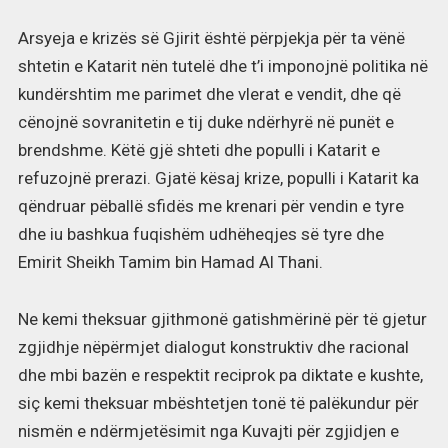
Arsyeja e krizës së Gjirit është përpjekja për ta vënë
shtetin e Katarit nën tutelë dhe t’i imponojnë politika në
kundërshtim me parimet dhe vlerat e vendit, dhe që
cënojnë sovranitetin e tij duke ndërhyrë në punët e
brendshme. Këtë gjë shteti dhe populli i Katarit e
refuzojnë prerazi. Gjatë kësaj krize, populli i Katarit ka
qëndruar pëballë sfidës me krenari për vendin e tyre
dhe iu bashkua fuqishëm udhëheqjes së tyre dhe
Emirit Sheikh Tamim bin Hamad Al Thani.
Ne kemi theksuar gjithmonë gatishmërinë për të gjetur
zgjidhje nëpërmjet dialogut konstruktiv dhe racional
dhe mbi bazën e respektit reciprok pa diktate e kushte,
siç kemi theksuar mbështetjen tonë të palëkundur për
nismën e ndërmjetësimit nga Kuvajti për zgjidjen e