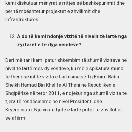
kemi diskutuar mënyrat e rritjes së bashkëpunimit dhe
për të mbështetur projektet e zhvillimit dhe
infrastrukturës.
A do të kemi ndonjë vizitë të nivelit të lartë nga
zyrtarët e të dyja vendeve?
Deri më tani kemi patur shkëmbim të shumë vizitave në
nivel të lartë mes dy vendeve, ku më e spikatura mund
të them se ishte vizita e Lartësisë së Tij Emirit Baba
Sheikh Hamad Bin Khalifa Al Thani në Republikën e
Shqipërisë në tetor 2011, e ndjekur nga shumë vizita të
tjera të rëndësishme në nivel Presidenti dhe
Kryeministri. Një vizitë tjetë e lartë pritet të zhvillohet
së afërmi.