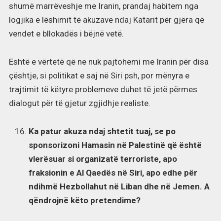
shumë marrëveshje me Iranin, prandaj habitem nga
logjika e lëshimit të akuzave ndaj Katarit për gjëra që
vendet e bllokadës i bëjnë vetë.
Është e vërtetë që ne nuk pajtohemi me Iranin për disa
çështje, si politikat e saj në Siri psh, por mënyra e
trajtimit të këtyre problemeve duhet të jetë përmes
dialogut për të gjetur zgjidhje realiste.
Ka patur akuza ndaj shtetit tuaj, se po
sponsorizoni Hamasin në Palestinë që është
vlerësuar si organizatë terroriste, apo
fraksionin e Al Qaedës në Siri, apo edhe për
ndihmë Hezbollahut në Liban dhe në Jemen. A
qëndrojnë këto pretendime?