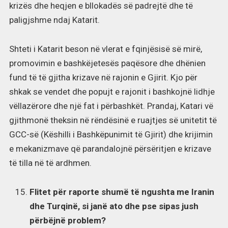
krizës dhe heqjen e bllokadës së padrejtë dhe të
paligjshme ndaj Katarit.
Shteti i Katarit beson në vlerat e fqinjësisë së mirë,
promovimin e bashkëjetesës paqësore dhe dhënien
fund të të gjitha krizave në rajonin e Gjirit. Kjo për
shkak se vendet dhe popujt e rajonit i bashkojnë lidhje
vëllazërore dhe një fat i përbashkët. Prandaj, Katari vë
gjithmonë theksin në rëndësinë e ruajtjes së unitetit të
GCC-së (Këshilli i Bashkëpunimit të Gjirit) dhe krijimin
e mekanizmave që parandalojnë përsëritjen e krizave
të tilla në të ardhmen.
Flitet për raporte shumë të ngushta me Iranin
dhe Turqinë, si janë ato dhe pse sipas jush
përbëjnë problem?