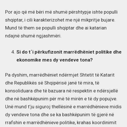
Por ajo që më bëri më shumë përshtypje ishte populli
shqiptar, i cili karakterizohet me një mikpritje bujare.
Mund të them se populli shqiptar dhe ai katarian
ndajnë shumë ngjashmëri.
Si do t´i përkufizonit marrëdhëniet politike dhe
ekonomike mes dy vendeve tona?
Pa dyshim, marrëdhëniet ndërmjet Shtetit të Katarit
dhe Republikës së Shqipërisë janë të mira, të
konsoliduara dhe të bazuara në respektin e ndërsjellë
dhe në bashkëpunim për më të mirën e të dy popujve.
Unë mund t’ju siguroj thellësinë e marrëdhënieve midis
dy vendeve tona dhe se ka bashkëpunim të gjerë në
rrafshin e marrëdhënieve politike, krahas koordinimit