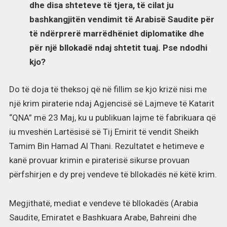
dhe disa shteteve të tjera, të cilat ju
bashkangjitën vendimit të Arabisë Saudite për
të ndërprerë marrëdhëniet diplomatike dhe
për një bllokadë ndaj shtetit tuaj. Pse ndodhi
kjo?
Do të doja të theksoj që në fillim se kjo krizë nisi me
një krim piraterie ndaj Agjencisë së Lajmeve të Katarit
“QNA” më 23 Maj, ku u publikuan lajme të fabrikuara që
iu mveshën Lartësisë së Tij Emirit të vendit Sheikh
Tamim Bin Hamad Al Thani. Rezultatet e hetimeve e
kanë provuar krimin e piraterisë sikurse provuan
përfshirjen e dy prej vendeve të bllokadës në këtë krim.
Megjithatë, mediat e vendeve të bllokadës (Arabia
Saudite, Emiratet e Bashkuara Arabe, Bahreini dhe