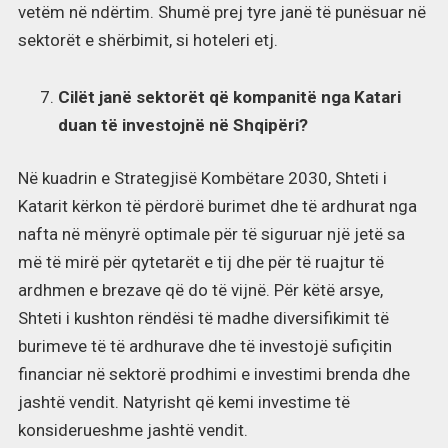
vetëm në ndërtim. Shumë prej tyre janë të punësuar në
sektorët e shërbimit, si hoteleri etj.
Cilët janë sektorët që kompanitë nga Katari
duan të investojnë në Shqipëri?
Në kuadrin e Strategjisë Kombëtare 2030, Shteti i
Katarit kërkon të përdorë burimet dhe të ardhurat nga
nafta në mënyrë optimale për të siguruar një jetë sa
më të mirë për qytetarët e tij dhe për të ruajtur të
ardhmen e brezave që do të vijnë. Për këtë arsye,
Shteti i kushton rëndësi të madhe diversifikimit të
burimeve të të ardhurave dhe të investojë sufiçitin
financiar në sektorë prodhimi e investimi brenda dhe
jashtë vendit. Natyrisht që kemi investime të
konsiderueshme jashtë vendit.