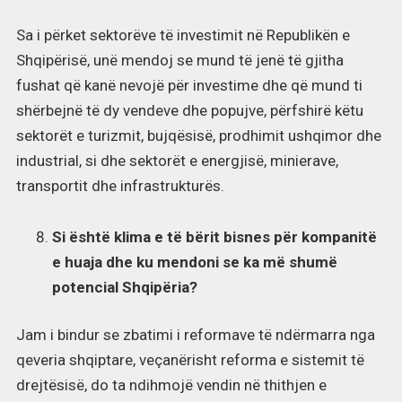
Sa i përket sektorëve të investimit në Republikën e
Shqipërisë, unë mendoj se mund të jenë të gjitha
fushat që kanë nevojë për investime dhe që mund ti
shërbejnë të dy vendeve dhe popujve, përfshirë këtu
sektorët e turizmit, bujqësisë, prodhimit ushqimor dhe
industrial, si dhe sektorët e energjisë, minierave,
transportit dhe infrastrukturës.
Si është klima e të bërit bisnes për kompanitë
e huaja dhe ku mendoni se ka më shumë
potencial Shqipëria?
Jam i bindur se zbatimi i reformave të ndërmarra nga
qeveria shqiptare, veçanërisht reforma e sistemit të
drejtësisë, do ta ndihmojë vendin në thithjen e