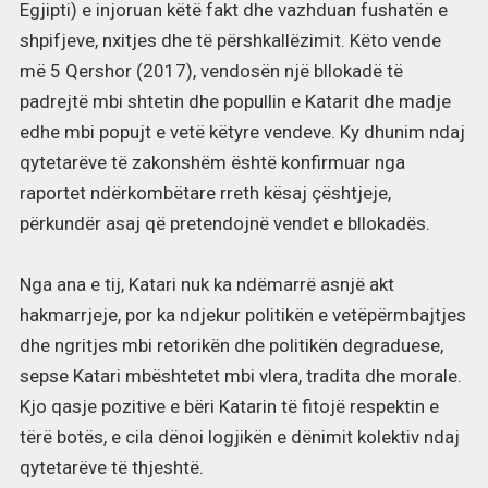
Egjipti) e injoruan këtë fakt dhe vazhduan fushatën e
shpifjeve, nxitjes dhe të përshkallëzimit. Këto vende
më 5 Qershor (2017), vendosën një bllokadë të
padrejtë mbi shtetin dhe popullin e Katarit dhe madje
edhe mbi popujt e vetë këtyre vendeve. Ky dhunim ndaj
qytetarëve të zakonshëm është konfirmuar nga
raportet ndërkombëtare rreth kësaj çështjeje,
përkundër asaj që pretendojnë vendet e bllokadës.
Nga ana e tij, Katari nuk ka ndëmarrë asnjë akt
hakmarrjeje, por ka ndjekur politikën e vetëpërmbajtjes
dhe ngritjes mbi retorikën dhe politikën degraduese,
sepse Katari mbështetet mbi vlera, tradita dhe morale.
Kjo qasje pozitive e bëri Katarin të fitojë respektin e
tërë botës, e cila dënoi logjikën e dënimit kolektiv ndaj
qytetarëve të thjeshtë.