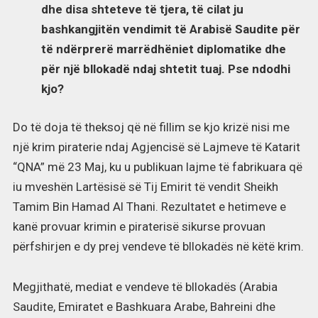
dhe disa shteteve të tjera, të cilat ju
bashkangjitën vendimit të Arabisë Saudite për
të ndërprerë marrëdhëniet diplomatike dhe
për një bllokadë ndaj shtetit tuaj. Pse ndodhi
kjo?
Do të doja të theksoj që në fillim se kjo krizë nisi me
një krim piraterie ndaj Agjencisë së Lajmeve të Katarit
“QNA” më 23 Maj, ku u publikuan lajme të fabrikuara që
iu mveshën Lartësisë së Tij Emirit të vendit Sheikh
Tamim Bin Hamad Al Thani. Rezultatet e hetimeve e
kanë provuar krimin e piraterisë sikurse provuan
përfshirjen e dy prej vendeve të bllokadës në këtë krim.
Megjithatë, mediat e vendeve të bllokadës (Arabia
Saudite, Emiratet e Bashkuara Arabe, Bahreini dhe