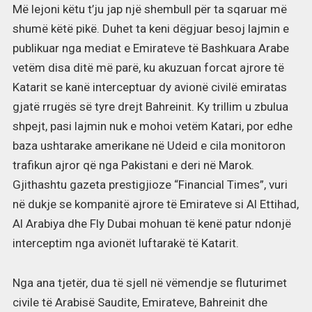
Më lejoni këtu t’ju jap një shembull për ta sqaruar më
shumë këtë pikë. Duhet ta keni dëgjuar besoj lajmin e
publikuar nga mediat e Emirateve të Bashkuara Arabe
vetëm disa ditë më parë, ku akuzuan forcat ajrore të
Katarit se kanë interceptuar dy avionë civilë emiratas
gjatë rrugës së tyre drejt Bahreinit. Ky trillim u zbulua
shpejt, pasi lajmin nuk e mohoi vetëm Katari, por edhe
baza ushtarake amerikane në Udeid e cila monitoron
trafikun ajror që nga Pakistani e deri në Marok.
Gjithashtu gazeta prestigjioze “Financial Times”, vuri
në dukje se kompanitë ajrore të Emirateve si Al Ettihad,
Al Arabiya dhe Fly Dubai mohuan të kenë patur ndonjë
interceptim nga avionët luftarakë të Katarit.
Nga ana tjetër, dua të sjell në vëmendje se fluturimet
civile të Arabisë Saudite, Emirateve, Bahreinit dhe