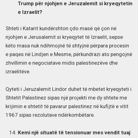
Trump për njohjen e Jeruzalemit si kryeqytetin
e Izraelit?
Shteti i Katarit kundërshton çdo masë që çon në
njohjen e Jerusalemit si kryeqytet të Izraelit, sepse
këto masa nuk ndihmojnë të shtyjnë përpara procesin
e paqes në Lindjen e Mesme, përkundrazi ato pengojnë
zhvillimin e negociatave midis palestinezëve dhe
izraelitëve.
Qyteti i Jeruzalemit Lindor duhet të mbetet kryeqyteti i
Shtetit Palestinez sipas një projekti me dy shtete me
krijimin e shtetit të pavarur palestinez në kufijtë e vitit
1967 sipas rezolutave ndërkombëtare.
Kemi një situatë të tensionuar mes vendit tuaj