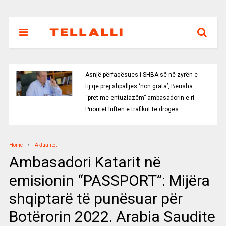
Asnjë përfaqësues i SHBA-së në zyrën e
tij që prej shpalljes ‘non grata’, Berisha
“pret me entuziazëm” ambasadorin e ri:
Prioritet luftën e trafikut të drogës
Home
Aktualitet
Ambasadori Katarit në
emisionin “PASSPORT”: Mijëra
shqiptarë të punësuar për
Botërorin 2022. Arabia Saudite