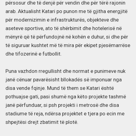
përsosur dhe të denjë për vendin dhe për tërë rajonin
arab. Aktualisht Katari po punon me të gjitha energjitë
për modernizimin e infrastrukturës, objekteve dhe
aseteve sportive, ato të shërbimit dhe hotelerisë në
mënyrë që të përfundojnë në kohën e duhur, si dhe për
të siguruar kushtet më të mira për ekipet pjesëmarrëse
dhe tifozerinë e futbollit.
Puna vazhdon rregullisht dhe normat e punimeve nuk
janë cënuar pavarësisht bllokadës së imponuar nga
disa vende fqinje. Mund të them se Katari është
pothuajse gati, pasi shumë nga këto projekte tashmë
janë përfunduar, si psh projekti i metrosë dhe disa
stadiume të reja, ndërsa projektet e tjera po ecin me
shpejtësi drejt zbatimit të plotë.