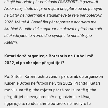
në një intervistë për emisionin PASSPORT të gazetarit
Arbër hitaj, thotë se janë mijëra shqiptarë që po punojnë
në Qatar në ndërtimin e stadiumeve të reja për botërorin
2022. Më tej Al Sadaf flet për raportet e acaruara me
Arabinë Saudite duke sqaruar se akuzat e përdorura për
bllokadë janë të rreme dhe synojnë të nënshtrojnë
Katarin.
Katari do të organizojë Botërorin në futboll më
2022, si po shkojnë përgatitjet?
Po. Shteti i Katarit është vendi i parë arab që organizon
Kupën e Botës në futboll në vitin 2022. Prandaj Katari
mobilizuar të gjitha mjetet për të realizuar të gjitha
përgatitjet e nevojshme për organizimin e kësaj
ngjarjeje të rëndësishme botërore në mënyrë të