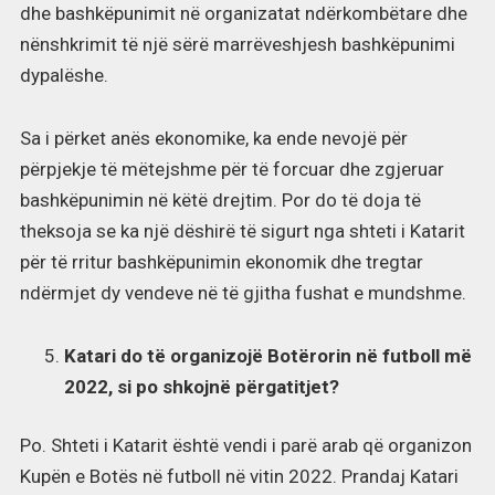
dhe bashkëpunimit në organizatat ndërkombëtare dhe
nënshkrimit të një sërë marrëveshjesh bashkëpunimi
dypalëshe.
Sa i përket anës ekonomike, ka ende nevojë për
përpjekje të mëtejshme për të forcuar dhe zgjeruar
bashkëpunimin në këtë drejtim. Por do të doja të
theksoja se ka një dëshirë të sigurt nga shteti i Katarit
për të rritur bashkëpunimin ekonomik dhe tregtar
ndërmjet dy vendeve në të gjitha fushat e mundshme.
Katari do të organizojë Botërorin në futboll më
2022, si po shkojnë përgatitjet?
Po. Shteti i Katarit është vendi i parë arab që organizon
Kupën e Botës në futboll në vitin 2022. Prandaj Katari