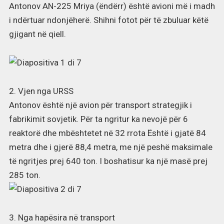
Antonov AN-225 Mriya (ëndërr) është avioni më i madh
i ndërtuar ndonjëherë. Shihni fotot për të zbuluar këtë
gjigant në qiell.
2. Vjen nga URSS
Antonov është një avion për transport strategjik i
fabrikimit sovjetik. Për ta ngritur ka nevojë për 6
reaktorë dhe mbështetet në 32 rrota Është i gjatë 84
metra dhe i gjerë 88,4 metra, me një peshë maksimale
të ngritjes prej 640 ton. I boshatisur ka një masë prej
285 ton.
3. Nga hapësira në transport