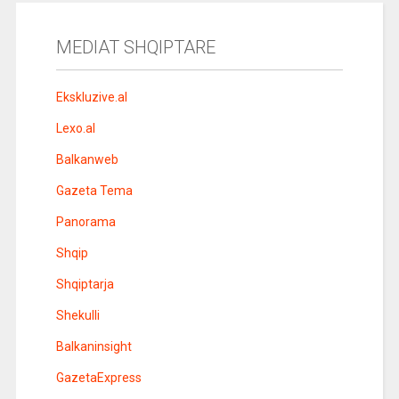
MEDIAT SHQIPTARE
Ekskluzive.al
Lexo.al
Balkanweb
Gazeta Tema
Panorama
Shqip
Shqiptarja
Shekulli
Balkaninsight
GazetaExpress