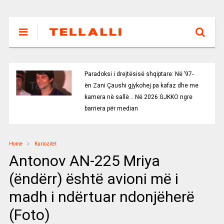
Paradoksi i drejtësisë shqiptare: Në ’97-
ën Zani Çaushi gjykohej pa kafaz dhe me
kamera në sallë… Në 2026 GJKKO ngre
barriera për median
Home
Kuriozitet
Antonov AN-225 Mriya
(ëndërr) është avioni më i
madh i ndërtuar ndonjëherë
(Foto)