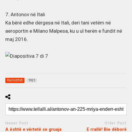
7. Antonov në Itali
Ka bërë edhe dërgesa në Itali, deri tani vetëm në
aeroportin e Milano Malpesa, ku u ul herën e fundit në
maj 2016.
Kuriozitet
1921
Newer Post
Older Post
A është e vërtetë se gruaja
E rrallë! Bie dëborë