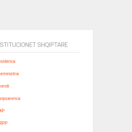
NSTITUCIONET SHQIPTARE
esidenca
yeministria
vendi
anpsarenca
KP
RPP