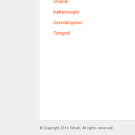
r
Shekulli
Balkaninsight
GazetaExpress
Telegrafi
© Copyright 2016 Tellalli, All rights reserved.