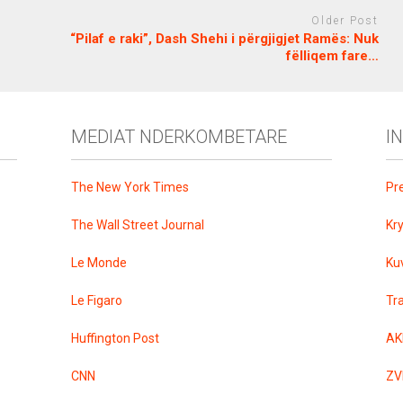
Older Post
“Pilaf e raki”, Dash Shehi i përgjigjet Ramës: Nuk
fëlliqem fare…
MEDIAT NDERKOMBETARE
I
The New York Times
Pr
The Wall Street Journal
Kr
Le Monde
Ku
Le Figaro
Tr
Huffington Post
AK
CNN
ZV