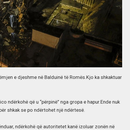
rëmjen e djeshme në Balduinë të Romës.Kjo ka shkaktuar
nico ndërkohë që u “përpinë” nga gropa e hapur.Ende nuk
 për shkak se po ndërtohet një ndërtesë.
ënduar, ndërkohë që autoritetet kanë izoluar zonën në