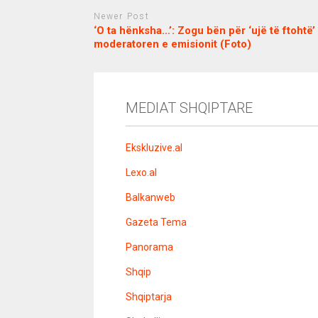
Newer Post
‘O ta hënksha…’: Zogu bën për ‘ujë të ftohtë’
moderatoren e emisionit (Foto)
c
d
j
a
e
o
s
n
j
i
e
o
b
m
b
MEDIAT SHQIPTARE
o
e
e
m
b
t
o
n
Ekskluzive.al
u
s
Lexo.al
u
v
Balkanweb
e
r
Gazeta Tema
e
n
Panorama
s
i
Shqip
t
e
l
Shqiptarja
e