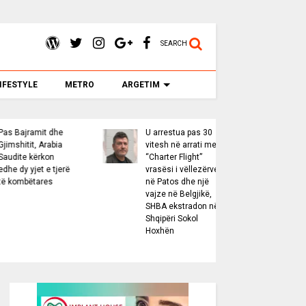
SEARCH
IFESTYLE
METRO
ARGETIM
U arrestua pas 30
“Washington Post”:
Se
vitesh në arrati me
Shqipëria, një
ko
“Charter Flight”
destinacion me
W
vrasësi i vëllezërve
identitetin e saj
a
në Patos dhe një
S
vajze në Belgjikë,
Sh
SHBA ekstradon në
fi
Shqipëri Sokol
T
Hoxhën