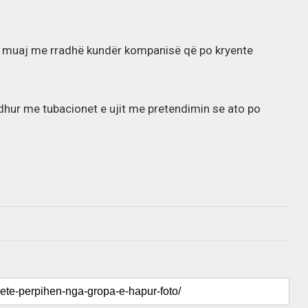
ër muaj me rradhë kundër kompanisë që po kryente
idhur me tubacionet e ujit me pretendimin se ato po