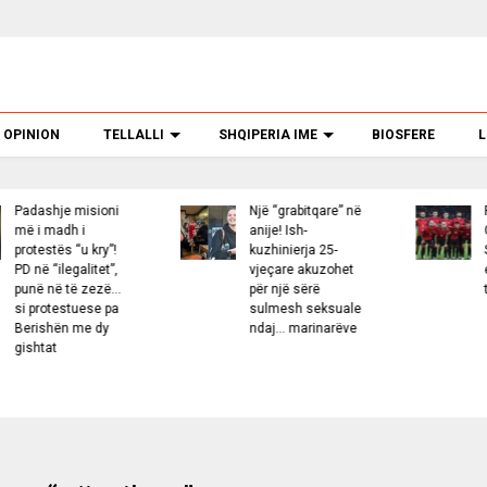
OPINION
TELLALLI
SHQIPERIA IME
BIOSFERE
L
Një “grabitqare” në
Pas Bajramit dhe
anije! Ish-
Gjimshitit, Arabia
kuzhinierja 25-
Saudite kërkon
vjeçare akuzohet
edhe dy yjet e tjerë
për një sërë
të kombëtares
sulmesh seksuale
ndaj… marinarëve