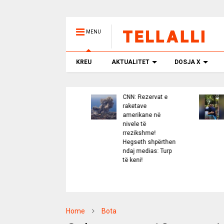
MENU
KREU
AKTUALITET
DOSJA X
CNN: Rezervat e
Padashje misioni
raketave
më i madh i
amerikane në
protestës “u kry”!
nivele të
PD në “ilegalitet”,
rrezikshme!
punë në të zezë…
Hegseth shpërthen
si protestuese pa
ndaj medias: Turp
Berishën me dy
të keni!
gishtat
Home
Bota