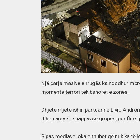
Një çarja masive e rrugës ka ndodhur mb
momente terrori tek banorët e zonës.
Dhjetë mjete ishin parkuar në Livio Andro
dihen arsyet e hapjes së gropës, por flitet
Sipas mediave lokale thuhet që nuk ka të l