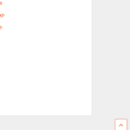
R
KP
P