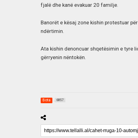
fjalë dhe kanë evakuar 20 familje.
Banorët e kësaj zone kishin protestuar p
ndërtimin.
Ata kishin denoncuar shqetësimin e tyre l
gërryenin nëntokën.
Bota
6857