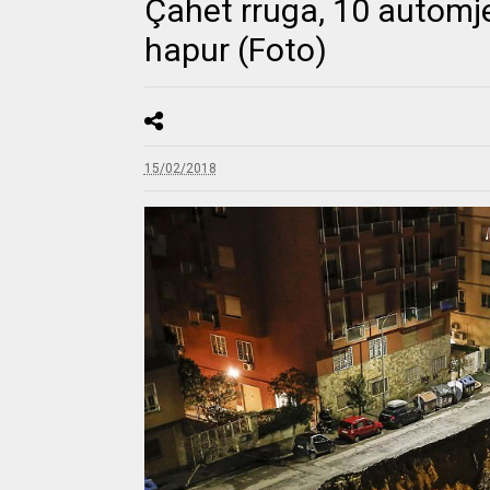
Çahet rruga, 10 automj
hapur (Foto)
15/02/2018