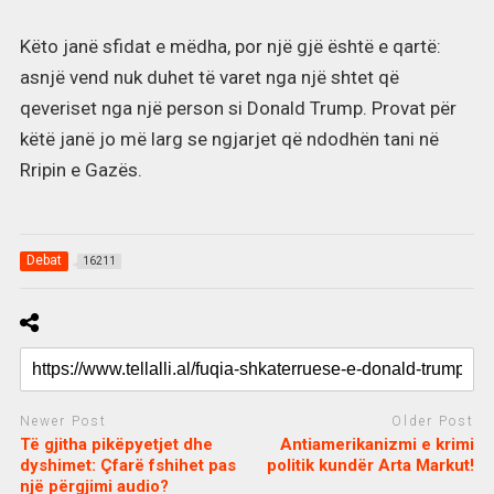
Këto janë sfidat e mëdha, por një gjë është e qartë:
asnjë vend nuk duhet të varet nga një shtet që
qeveriset nga një person si Donald Trump. Provat për
këtë janë jo më larg se ngjarjet që ndodhën tani në
Rripin e Gazës.
Debat
16211
Newer Post
Older Post
Të gjitha pikëpyetjet dhe
Antiamerikanizmi e krimi
dyshimet: Çfarë fshihet pas
politik kundër Arta Markut!
një përgjimi audio?