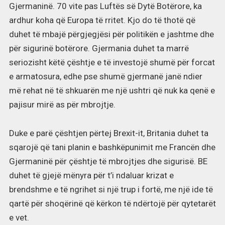
Gjermaninë. 70 vite pas Luftës së Dytë Botërore, ka
ardhur koha që Europa të rritet. Kjo do të thotë që
duhet të mbajë përgjegjësi për politikën e jashtme dhe
për sigurinë botërore. Gjermania duhet ta marrë
seriozisht këtë çështje e të investojë shumë për forcat
e armatosura, edhe pse shumë gjermanë janë ndier
më rehat në të shkuarën me një ushtri që nuk ka qenë e
pajisur mirë as për mbrojtje.
Duke e parë çështjen përtej Brexit-it, Britania duhet ta
sqarojë që tani planin e bashkëpunimit me Francën dhe
Gjermaninë për çështje të mbrojtjes dhe sigurisë. BE
duhet të gjejë mënyra për t’i ndaluar krizat e
brendshme e të ngrihet si një trup i fortë, me një ide të
qartë për shoqërinë që kërkon të ndërtojë për qytetarët
e vet.