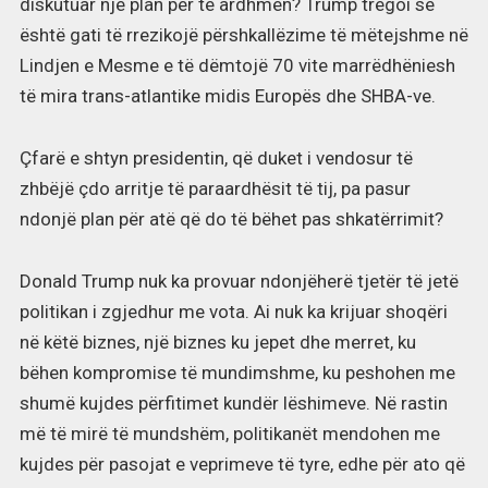
diskutuar një plan për të ardhmen? Trump tregoi se
është gati të rrezikojë përshkallëzime të mëtejshme në
Lindjen e Mesme e të dëmtojë 70 vite marrëdhëniesh
të mira trans-atlantike midis Europës dhe SHBA-ve.
Çfarë e shtyn presidentin, që duket i vendosur të
zhbëjë çdo arritje të paraardhësit të tij, pa pasur
ndonjë plan për atë që do të bëhet pas shkatërrimit?
Donald Trump nuk ka provuar ndonjëherë tjetër të jetë
politikan i zgjedhur me vota. Ai nuk ka krijuar shoqëri
në këtë biznes, një biznes ku jepet dhe merret, ku
bëhen kompromise të mundimshme, ku peshohen me
shumë kujdes përfitimet kundër lëshimeve. Në rastin
më të mirë të mundshëm, politikanët mendohen me
kujdes për pasojat e veprimeve të tyre, edhe për ato që