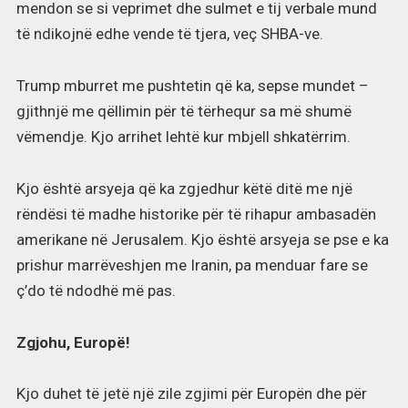
mendon se si veprimet dhe sulmet e tij verbale mund
të ndikojnë edhe vende të tjera, veç SHBA-ve.
Trump mburret me pushtetin që ka, sepse mundet –
gjithnjë me qëllimin për të tërhequr sa më shumë
vëmendje. Kjo arrihet lehtë kur mbjell shkatërrim.
Kjo është arsyeja që ka zgjedhur këtë ditë me një
rëndësi të madhe historike për të rihapur ambasadën
amerikane në Jerusalem. Kjo është arsyeja se pse e ka
prishur marrëveshjen me Iranin, pa menduar fare se
ç’do të ndodhë më pas.
Zgjohu, Europë!
Kjo duhet të jetë një zile zgjimi për Europën dhe për