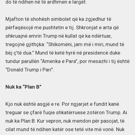
do të ndihen në të ardhmen e largët.
Mjafton të shohësh simbolet që ka zgjedhur të
përfaqësojë me pushtetin e tij. Shkronjat e arta që
shkruajnë emrin Trump në kullat që ka ndërtuar,
tregojnë gjithçka: “Shikomëni, jam më i miri, mund të
bëj ç’të dua.” Mund të ketë hyrë në presidencë duke
tundur parullën “Amerika e Para”, por mesazhi i tij është
“Donald Trump i Pari”.
Nuk ka “Plan B”
Kjo nuk është asgjë e re. Por ngjarjet e fundit kanë
treguar se çfarë fuqie shkatërruese zotëron Trump. Ai
nuk ka Plan B. Kur vepron, nuk mendon për pasojat, të
cilat mund të ndihen katër ose tetë vite më vonë. Nuk