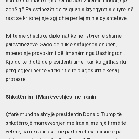
është ndërtuar rrugës për në Jeruzalemin Lindor, një
zonë që Palestinezët do ta quanin kryeqytetin e tyre, në
rast se krijohej një zgjidhje për lejimin e dy shteteve.
Ishte një shuplakë diplomatike në fytyrën e shumë
palestinezëve. Sado që nuk e shfajëson dhunën,
mbetet një provokim i qëllimshëm nga Uashingtoni.
Kjo do të thotë që presidenti amerikan ka gjithashtu
përgjegjësi për të vdekurit e të plagosurit e kësaj
proteste.
Shkatërrimi i Marrëveshjes me Iranin
Çfarë mund ta shtyjë presidentin Donald Trump të
shkatërrojë marrëveshjen me Iranin, me një firmë të
vetme, pa u këshilluar me partnerët europianë e pa