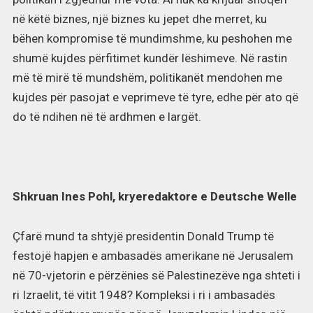
në këtë biznes, një biznes ku jepet dhe merret, ku
bëhen kompromise të mundimshme, ku peshohen me
shumë kujdes përfitimet kundër lëshimeve. Në rastin
më të mirë të mundshëm, politikanët mendohen me
kujdes për pasojat e veprimeve të tyre, edhe për ato që
do të ndihen në të ardhmen e largët.
Shkruan Ines Pohl, kryeredaktore e Deutsche Welle
Çfarë mund ta shtyjë presidentin Donald Trump të
festojë hapjen e ambasadës amerikane në Jerusalem
në 70-vjetorin e përzënies së Palestinezëve nga shteti i
ri Izraelit, të vitit 1948? Kompleksi i ri i ambasadës