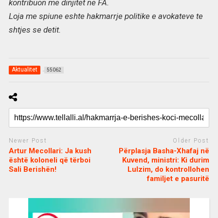
kontribuon me dinjitet ne FA.
Loja me spiune eshte hakmarrje politike e avokateve te
shtjes se detit.
Aktualitet
55062
Newer Post
Older Post
Artur Mecollari: Ja kush
Përplasja Basha-Xhafaj në
është koloneli që tërboi
Kuvend, ministri: Ki durim
Sali Berishën!
Lulzim, do kontrollohen
familjet e pasuritë
c
d
j
a
e
o
s
n
j
i
e
o