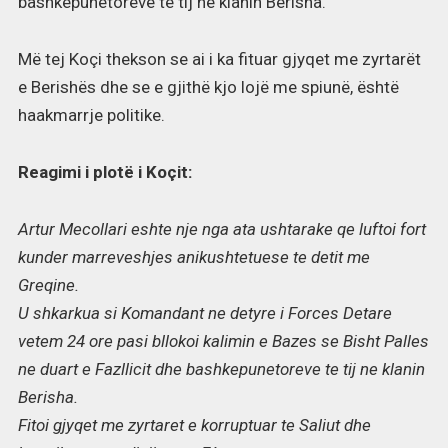
bashkepunetoreve te tij ne klanin Berisha.
Më tej Koçi thekson se ai i ka fituar gjyqet me zyrtarët
e Berishës dhe se e gjithë kjo lojë me spiunë, është
haakmarrje politike.
Reagimi i plotë i Koçit:
Artur Mecollari eshte nje nga ata ushtarake qe luftoi fort
kunder marreveshjes anikushtetuese te detit me
Greqine.
U shkarkua si Komandant ne detyre i Forces Detare
vetem 24 ore pasi bllokoi kalimin e Bazes se Bisht Palles
ne duart e Fazllicit dhe bashkepunetoreve te tij ne klanin
Berisha.
Fitoi gjyqet me zyrtaret e korruptuar te Saliut dhe