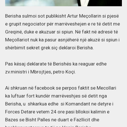
Berisha sulmoi sot publikisht Artur Meçollarin si pjesë
e grupit negociator për marrëveshejen e re të detit me
Greqinë, duke e akuzuar si spiun. Në fakt në adresë të
Meçollariot nuk ka pasur asnjëherë një akuzë si spiun i
shërbimit sekret grek siç deklaroi Berisha.
Pas kësaj deklarate të Berishës ka reaguar edhe
zv.ministri i Mbrojtjes, petro Koçi.
Ai shkruan në facebook se perpos faktit se Mecollari
ka luftuar fort kundër marrëveshjes së detit nga
Berisha, u shkarkua edhe si Komandant ne detyre i
Forces Detare vetem 24 ore pasi bllokoi kalimin e
Bazes se Bisht Palles ne duart e Fazllicit dhe