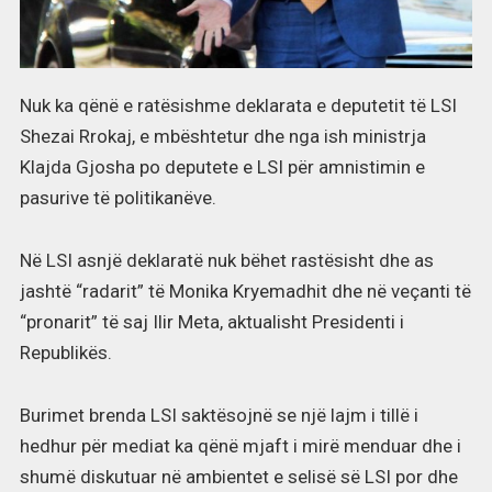
Nuk ka qënë e ratësishme deklarata e deputetit të LSI
Shezai Rrokaj, e mbështetur dhe nga ish ministrja
Klajda Gjosha po deputete e LSI për amnistimin e
pasurive të politikanëve.
Në LSI asnjë deklaratë nuk bëhet rastësisht dhe as
jashtë “radarit” të Monika Kryemadhit dhe në veçanti të
“pronarit” të saj Ilir Meta, aktualisht Presidenti i
Republikës.
Burimet brenda LSI saktësojnë se një lajm i tillë i
hedhur për mediat ka qënë mjaft i mirë menduar dhe i
shumë diskutuar në ambientet e selisë së LSI por dhe