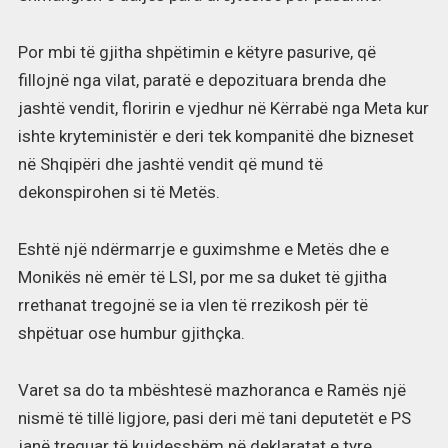
Por mbi të gjitha shpëtimin e këtyre pasurive, që
fillojnë nga vilat, paratë e depozituara brenda dhe
jashtë vendit, floririn e vjedhur në Kërrabë nga Meta kur
ishte kryteministër e deri tek kompanitë dhe bizneset
në Shqipëri dhe jashtë vendit që mund të
dekonspirohen si të Metës.
Eshtë një ndërmarrje e guximshme e Metës dhe e
Monikës në emër të LSI, por me sa duket të gjitha
rrethanat tregojnë se ia vlen të rrezikosh për të
shpëtuar ose humbur gjithçka.
Varet sa do ta mbështesë mazhoranca e Ramës një
nismë të tillë ligjore, pasi deri më tani deputetët e PS
janë treguar të kujdesshëm në deklaratat e tyre.