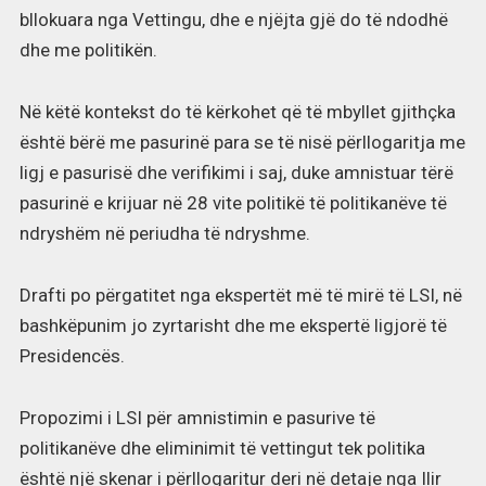
bllokuara nga Vettingu, dhe e njëjta gjë do të ndodhë
dhe me politikën.
Në këtë kontekst do të kërkohet që të mbyllet gjithçka
është bërë me pasurinë para se të nisë përllogaritja me
ligj e pasurisë dhe verifikimi i saj, duke amnistuar tërë
pasurinë e krijuar në 28 vite politikë të politikanëve të
ndryshëm në periudha të ndryshme.
Drafti po përgatitet nga ekspertët më të mirë të LSI, në
bashkëpunim jo zyrtarisht dhe me ekspertë ligjorë të
Presidencës.
Propozimi i LSI për amnistimin e pasurive të
politikanëve dhe eliminimit të vettingut tek politika
është një skenar i përllogaritur deri në detaje nga Ilir