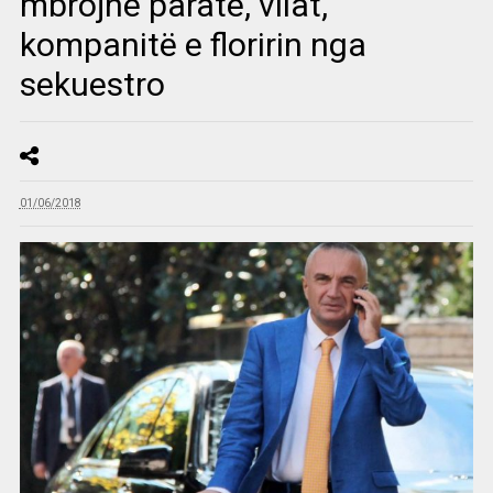
mbrojnë paratë, vilat,
kompanitë e floririn nga
sekuestro
01/06/2018