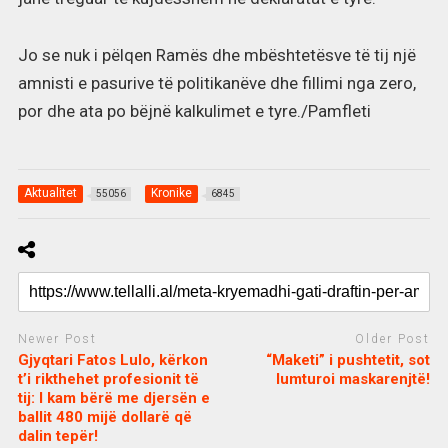
Jo se nuk i pëlqen Ramës dhe mbështetësve të tij një
amnisti e pasurive të politikanëve dhe fillimi nga zero,
por dhe ata po bëjnë kalkulimet e tyre./Pamfleti
Aktualitet
Kronike
55056
6845
Newer Post
Older Post
Gjyqtari Fatos Lulo, kërkon
“Maketi” i pushtetit, sot
t’i rikthehet profesionit të
lumturoi maskarenjtë!
tij: I kam bërë me djersën e
ballit 480 mijë dollarë që
dalin tepër!