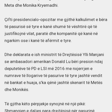
Meta dhe Monika Kryemadhi.
Çifti presidencialo-opozitar me gjithë kalkulimet e bëra
të pasurisë së tyre e kanë shumë të vështirë që të
justifikojnë vilat, paratë dhe kompanitë që kanë në
ngarkim ose i kanë të afërmit e tyre.
Dhe deklarata e ish ministrit të Drejtësisë Ylli Manjani
se ambasadori amerikan Donald Lu bëri presion ndaj
deputetëve të PD e LSI më 2016 me nxjerrjen e
numrave të llogarive të pasurive të tyre jashtë vendit
në bankat e huaja, s’ka qënë jashtë skenarit të Metës
dhe Monikës.
Të gjitha këto përpjekje synojnë në një pikë:
Shmangien e daljes para drejtësisë për pasurinë.