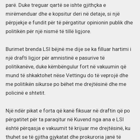
parë. Duke treguar qartë se ishte gjithçka e
mirëmenduar dhe e kopsitur deri në detaje, si një
përpjekje e fundit për të përgatitur opinionin publik dhe
politikën për një nismë të tillë ligjore.
Burimet brenda LSI bëjnë me dije se ka filluar hartimi i
një drafti ligjor për amnistinë e pasurive të
politikanëve, duke këmbëngulur fort në vakuumin që
mund të shkaktohet nëse Vettingu do të veprojë dhe
me politikën sikurse po bëhet me drejtësinë dhe me
policinë e shtetit.
Një ndër pikat e forta që kanë fiksuar në draftin që po
përgatitet për ta paraqitur në Kuvend nga ana e LSI
është përqasja e vakuumit të krijuar me drejtësinë, ku
thuhet se të gjitha gjykatat dhe prokuroria janë të