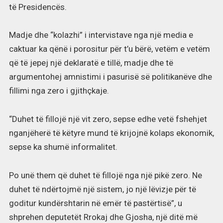
të Presidencës.
Madje dhe “kolazhi” i intervistave nga një media e
caktuar ka qënë i porositur për t’u bërë, vetëm e vetëm
që të jepej një deklaratë e tillë, madje dhe të
argumentohej amnistimi i pasurisë së politikanëve dhe
fillimi nga zero i gjithçkaje.
“Duhet të fillojë një vit zero, sepse edhe vetë fshehjet
nganjëherë të këtyre mund të krijojnë kolaps ekonomik,
sepse ka shumë informalitet.
Po unë them që duhet të fillojë nga një pikë zero. Ne
duhet të ndërtojmë një sistem, jo një lëvizje për të
goditur kundërshtarin në emër të pastërtisë”, u
shprehen deputetët Rrokaj dhe Gjosha, një ditë më