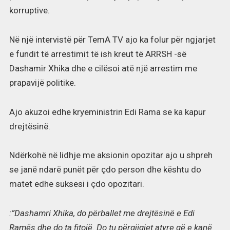
korruptive.
Në një intervistë për TemA TV ajo ka folur për ngjarjet
e fundit të arrestimit të ish kreut të ARRSH -së
Dashamir Xhika dhe e cilësoi atë një arrestim me
prapavijë politike.
Ajo akuzoi edhe kryeministrin Edi Rama se ka kapur
drejtësinë.
Ndërkohë në lidhje me aksionin opozitar ajo u shpreh
se janë ndarë punët për çdo person dhe kështu do
matet edhe suksesi i çdo opozitari.
:”Dashamri Xhika, do përballet me drejtësinë e Edi
Ramës dhe do ta fitojë. Do tu përgjigjet atyre që e kanë