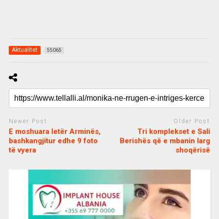
Aktualitet
55065
Newer Post
Older Post
E moshuara letër Arminës,
Tri komplekset e Sali
bashkangjitur edhe 9 foto
Berishës që e mbanin larg
të vyera
shoqërisë
c
d
j
a
e
o
s
n
j
i
e
o
b
m
b
o
e
e
m
b
t
o