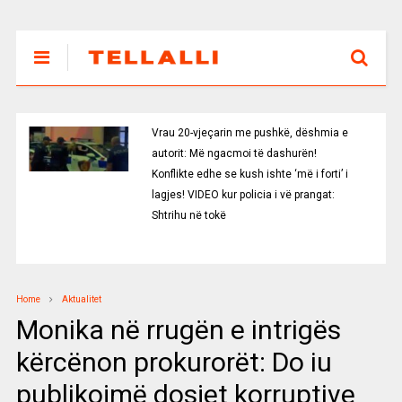
Vrau 20-vjeçarin me pushkë, dëshmia e
autorit: Më ngacmoi të dashurën!
Konflikte edhe se kush ishte ‘më i forti’ i
lagjes! VIDEO kur policia i vë prangat:
Shtrihu në tokë
Home
Aktualitet
Monika në rrugën e intrigës
kërcënon prokurorët: Do iu
publikojmë dosjet korruptive