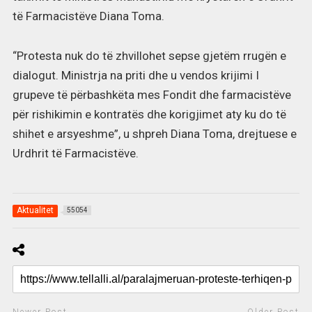
të Farmacistëve Diana Toma.
“Protesta nuk do të zhvillohet sepse gjetëm rrugën e
dialogut. Ministrja na priti dhe u vendos krijimi I
grupeve të përbashkëta mes Fondit dhe farmacistëve
për rishikimin e kontratës dhe korigjimet aty ku do të
shihet e arsyeshme”, u shpreh Diana Toma, drejtuese e
Urdhrit të Farmacistëve.
Aktualitet
55054
Newer Post
Older Post