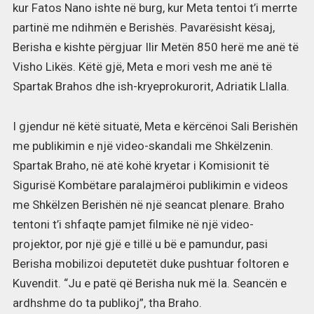
kur Fatos Nano ishte në burg, kur Meta tentoi t’i merrte
partinë me ndihmën e Berishës. Pavarësisht kësaj,
Berisha e kishte përgjuar Ilir Metën 850 herë me anë të
Visho Likës. Këtë gjë, Meta e mori vesh me anë të
Spartak Brahos dhe ish-kryeprokurorit, Adriatik Llalla.
I gjendur në këtë situatë, Meta e kërcënoi Sali Berishën
me publikimin e një video-skandali me Shkëlzenin.
Spartak Braho, në atë kohë kryetar i Komisionit të
Sigurisë Kombëtare paralajmëroi publikimin e videos
me Shkëlzen Berishën në një seancat plenare. Braho
tentoni t’i shfaqte pamjet filmike në një video-
projektor, por një gjë e tillë u bë e pamundur, pasi
Berisha mobilizoi deputetët duke pushtuar foltoren e
Kuvendit. “Ju e patë që Berisha nuk më la. Seancën e
ardhshme do ta publikoj”, tha Braho.