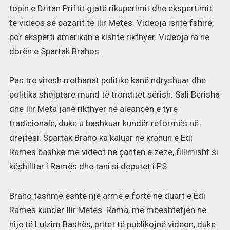
topin e Dritan Priftit gjatë rikuperimit dhe ekspertimit
të videos së pazarit të Ilir Metës. Videoja ishte fshirë,
por eksperti amerikan e kishte rikthyer. Videoja ra në
dorën e Spartak Brahos.
Pas tre vitesh rrethanat politike kanë ndryshuar dhe
politika shqiptare mund të tronditet sërish. Sali Berisha
dhe Ilir Meta janë rikthyer në aleancën e tyre
tradicionale, duke u bashkuar kundër reformës në
drejtësi. Spartak Braho ka kaluar në krahun e Edi
Ramës bashkë me videot në çantën e zezë, fillimisht si
këshilltar i Ramës dhe tani si deputet i PS.
Braho tashmë është një armë e fortë në duart e Edi
Ramës kundër Ilir Metës. Rama, me mbështetjen në
hije të Lulzim Bashës, pritet të publikojnë videon, duke