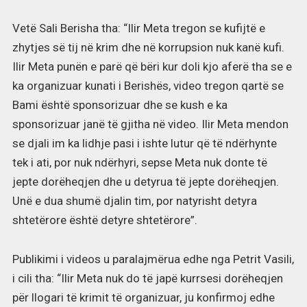
Vetë Sali Berisha tha: “Ilir Meta tregon se kufijtë e
zhytjes së tij në krim dhe në korrupsion nuk kanë kufi.
Ilir Meta punën e parë që bëri kur doli kjo aferë tha se e
ka organizuar kunati i Berishës, video tregon qartë se
Bami është sponsorizuar dhe se kush e ka
sponsorizuar janë të gjitha në video. Ilir Meta mendon
se djali im ka lidhje pasi i ishte lutur që të ndërhynte
tek i ati, por nuk ndërhyri, sepse Meta nuk donte të
jepte dorëheqjen dhe u detyrua të jepte dorëheqjen.
Unë e dua shumë djalin tim, por natyrisht detyra
shtetërore është detyre shtetërore”.
Publikimi i videos u paralajmërua edhe nga Petrit Vasili,
i cili tha: “Ilir Meta nuk do të japë kurrsesi dorëheqjen
për llogari të krimit të organizuar, ju konfirmoj edhe