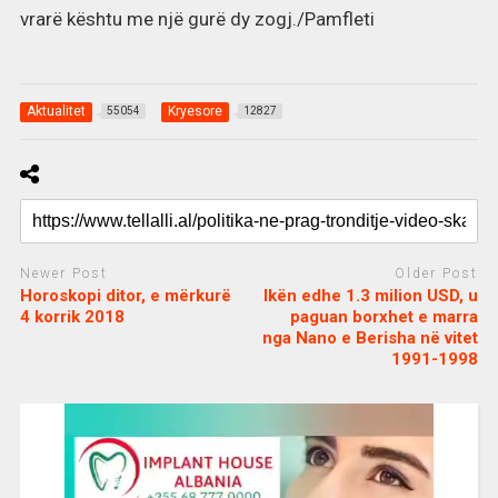
vrarë kështu me një gurë dy zogj./Pamfleti
Aktualitet
Kryesore
55054
12827
Newer Post
Older Post
Horoskopi ditor, e mërkurë
Ikën edhe 1.3 milion USD, u
4 korrik 2018
paguan borxhet e marra
nga Nano e Berisha në vitet
1991-1998
c
d
j
a
e
o
s
n
j
i
e
o
b
m
b
o
e
e
m
b
t