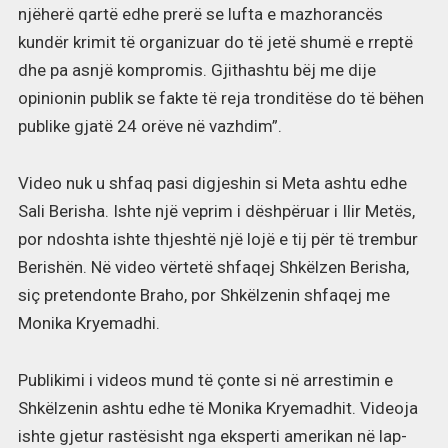
njëherë qartë edhe prerë se lufta e mazhorancës
kundër krimit të organizuar do të jetë shumë e rreptë
dhe pa asnjë kompromis. Gjithashtu bëj me dije
opinionin publik se fakte të reja tronditëse do të bëhen
publike gjatë 24 orëve në vazhdim”.
Video nuk u shfaq pasi digjeshin si Meta ashtu edhe
Sali Berisha. Ishte një veprim i dëshpëruar i Ilir Metës,
por ndoshta ishte thjeshtë një lojë e tij për të trembur
Berishën. Në video vërtetë shfaqej Shkëlzen Berisha,
siç pretendonte Braho, por Shkëlzenin shfaqej me
Monika Kryemadhi.
Publikimi i videos mund të çonte si në arrestimin e
Shkëlzenin ashtu edhe të Monika Kryemadhit. Videoja
ishte gjetur rastësisht nga eksperti amerikan në lap-