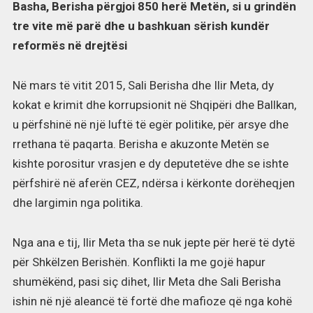
Basha, Berisha përgjoi 850 herë Metën, si u grindën
tre vite më parë dhe u bashkuan sërish kundër
reformës në drejtësi
Në mars të vitit 2015, Sali Berisha dhe Ilir Meta, dy
kokat e krimit dhe korrupsionit në Shqipëri dhe Ballkan,
u përfshinë në një luftë të egër politike, për arsye dhe
rrethana të paqarta. Berisha e akuzonte Metën se
kishte porositur vrasjen e dy deputetëve dhe se ishte
përfshirë në aferën CEZ, ndërsa i kërkonte dorëheqjen
dhe largimin nga politika.
Nga ana e tij, Ilir Meta tha se nuk jepte për herë të dytë
për Shkëlzen Berishën. Konflikti la me gojë hapur
shumëkënd, pasi siç dihet, Ilir Meta dhe Sali Berisha
ishin në një aleancë të fortë dhe mafioze që nga kohë