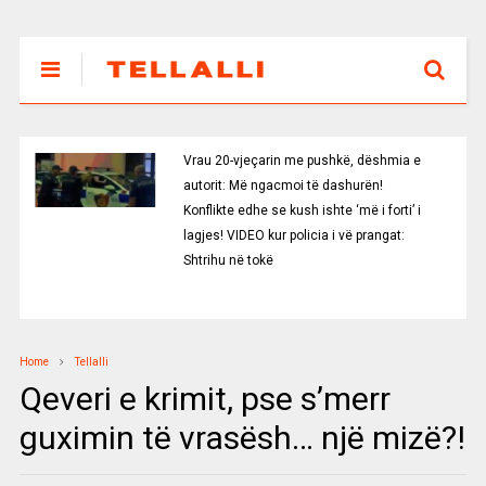
Vrau 20-vjeçarin me pushkë, dëshmia e
autorit: Më ngacmoi të dashurën!
Konflikte edhe se kush ishte ‘më i forti’ i
lagjes! VIDEO kur policia i vë prangat:
Shtrihu në tokë
Home
Tellalli
Qeveri e krimit, pse s’merr
guximin të vrasësh… një mizë?!