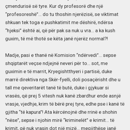
çmendurisë së tyre. Kur dy profesorë dhe një
“profesoreshë”… do tu thoshin njerëzisë, se viktimat
shkuan tek toga e pushkatimit me dëshirë, ndërsa
“hjeksi” është ai, që për pak sa nuk u vra… a ka kush
guxim, të më thotë se këta janë njerëz normal?!
Madje, pasi e thanë në Komision “ndërvedi”… sepse
shqiptarët veçse ndjejnë neveri për to… sot, me
guximin e të marrit, Kryegishtthyeri i partisë, duke
marrë direktiva nga Skër-fyelli, doli posaçërisht dhe u
tall me qeveritarët tanë të butë, duke i gjykuar si
vrasës, që prej 5 vitesh nuk kanë zbardhur ende asnjë
vrasje, vjedhje, krim të bërë prej tyre, edhe pse i kanë të
gjitha “të kapura”! Ata kërcënojnë dhe rrinë e shohin
“nëse”, sepse i njohin mirë “kriminelët” e krimit… të
krimit, që nuk vrasin dot një mizë… megjithëse janë