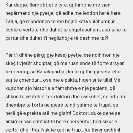
Kur dëgjoj llomotitjet e tyre, gjithmonë më vjen
nëpërmend një pyetje, që edhe më lëndon herë-herë:
Tallja, që mundohen të më bëjnë këta vulëhumbur…
është e vërtetë dhe duhet të shqetësohem, apo janë të
çartur dhe duhet t’i neglizhoj e të qesh me ta?!
Për t’i dhënë përgjigje kësaj pyetje, më ndihmon një
skeç i vjetër shqiptar, që ma ruan ende të fortë arsyen
të mendoj, se Babalepartia i ka të gjithë pjesëtarët e
saj të çmendur… ose më e pakta, hiqen si të tillë! Më
kujtohet ajo historia e famshme e një pacienti, që
shkon të vizitohet tek doktori dhe i ankohet, se ndjente
dhembje të forta në pjesë të ndryshme të trupit, sa
herë që e prekte atë me gisht! Doktori, duke qenë se
ankimi i pacientit ishte bërë i përsëritur, bëri sikur e
vizitoi dhe i tha: Nuk ke gjë në trup… ke thyer gishtin!