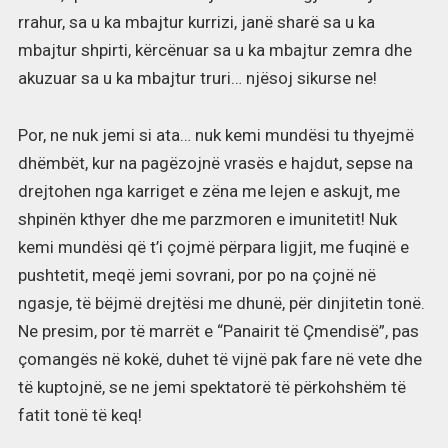
rrahur, sa u ka mbajtur kurrizi, janë sharë sa u ka
mbajtur shpirti, kërcënuar sa u ka mbajtur zemra dhe
akuzuar sa u ka mbajtur truri… njësoj sikurse ne!
Por, ne nuk jemi si ata… nuk kemi mundësi tu thyejmë
dhëmbët, kur na pagëzojnë vrasës e hajdut, sepse na
drejtohen nga karriget e zëna me lejen e askujt, me
shpinën kthyer dhe me parzmoren e imunitetit! Nuk
kemi mundësi që t’i çojmë përpara ligjit, me fuqinë e
pushtetit, meqë jemi sovrani, por po na çojnë në
ngasje, të bëjmë drejtësi me dhunë, për dinjitetin tonë.
Ne presim, por të marrët e “Panairit të Çmendisë”, pas
çomangës në kokë, duhet të vijnë pak fare në vete dhe
të kuptojnë, se ne jemi spektatorë të përkohshëm të
fatit tonë të keq!