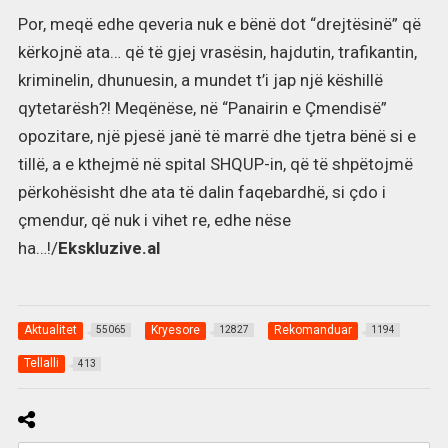
Por, meqë edhe qeveria nuk e bënë dot “drejtësinë” që
kërkojnë ata… që të gjej vrasësin, hajdutin, trafikantin,
kriminelin, dhunuesin, a mundet t’i jap një këshillë
qytetarësh?! Meqënëse, në “Panairin e Çmendisë”
opozitare, një pjesë janë të marrë dhe tjetra bënë si e
tillë, a e kthejmë në spital SHQUP-in, që të shpëtojmë
përkohësisht dhe ata të dalin faqebardhë, si çdo i
çmendur, që nuk i vihet re, edhe nëse
ha…!/
Ekskluzive.al
Aktualitet
Kryesore
Rekomanduar
55065
12827
1194
Tellalli
413