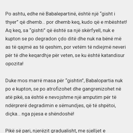
Po ashtu, edhe në Babalepartinë, është një “gisht i
thyer” që dhemb… por dhemb keq, kudo që e mbështet!
Aq keq, sa “gishti” që është sa një skërfyell, nuk e
kupton se po degradon çdo ditë dhe nuk na bënë më
as të qajmë as të qeshim, por vetëm të ndiejmë neveri
për të dhe keqardhje për veten, se ku është katandisur
opozita!
Duke mos marrë masa për “gishtin”, Babalopartia nuk
po e kupton, se po atrofizohet dhe gangrenizohet në
atë pikë, sa është e nevojshme një amputim për të
ndërprerë degradimin e sëmundjes, që të shpëtoi,
diçka… nga pjesa e shëndoshë!
Pikë së pari, njerëzit gradualisht, me sjelljet e