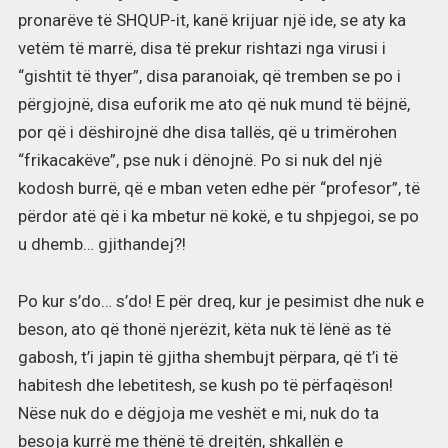
pronarëve të SHQUP-it, kanë krijuar një ide, se aty ka
vetëm të marrë, disa të prekur rishtazi nga virusi i
“gishtit të thyer”, disa paranoiak, që tremben se po i
përgjojnë, disa euforik me ato që nuk mund të bëjnë,
por që i dëshirojnë dhe disa tallës, që u trimërohen
“frikacakëve”, pse nuk i dënojnë. Po si nuk del një
kodosh burrë, që e mban veten edhe për “profesor”, të
përdor atë që i ka mbetur në kokë, e tu shpjegoi, se po
u dhemb… gjithandej?!
Po kur s’do… s’do! E për dreq, kur je pesimist dhe nuk e
beson, ato që thonë njerëzit, këta nuk të lënë as të
gabosh, t’i japin të gjitha shembujt përpara, që t’i të
habitesh dhe lebetitesh, se kush po të përfaqëson!
Nëse nuk do e dëgjoja me veshët e mi, nuk do ta
besoja kurrë me thënë të drejtën, shkallën e