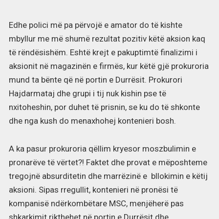
Edhe polici më pa përvojë e amator do të kishte
mbyllur me më shumë rezultat pozitiv këtë aksion kaq
të rëndësishëm. Eshtë krejt e pakuptimtë finalizimi i
aksionit në magazinën e firmës, kur këtë gjë prokuroria
mund ta bënte që në portin e Durrësit. Prokurori
Hajdarmataj dhe grupi i tij nuk kishin pse të
nxitoheshin, por duhet të prisnin, se ku do të shkonte
dhe nga kush do menaxhohej kontenieri bosh.
A ka pasur prokuroria qëllim kryesor moszbulimin e
pronarëve të vërtet?! Faktet dhe provat e mëposhteme
tregojnë absurditetin dhe marrëzinë e bllokimin e këtij
aksioni. Sipas rregullit, kontenieri në pronësi të
kompanisë ndërkombëtare MSC, menjëherë pas
shkarkimit rikthehet në portin e Durrësit dhe