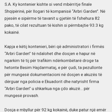
S.A. Ky kontenier kishte si vend mbërritje finale
Shqipërinë, për llogari të kompanisë “Arbri Garden”. Në
pjesën e sipërme të tavanit u gjetën të fshehura 82
pako, të cilat rezultuan të kishin si përmbajtie 93.3 kg
kokainë.
Kapja e këtij kontenieri, bëri që administratori i firmës
“Arbri Garden” të ndalohet dhe dosjen e hapur në
ngarkim të tij për trafikim ndërkombëtarë droge ta
hetonte Besim Hajdarmataj, e për çudi, ta pezullonte
për mungesë dokumentacioni në dosjen e akuzës të
dërguar nga policia e Ekuadorit dhe natyrisht firma
“Arbri Garden” u shkarkua nga çdo akuzë… për
mungesë provash.
Dosja e mbyllur për 92 kg kokainë, duke patur një emër