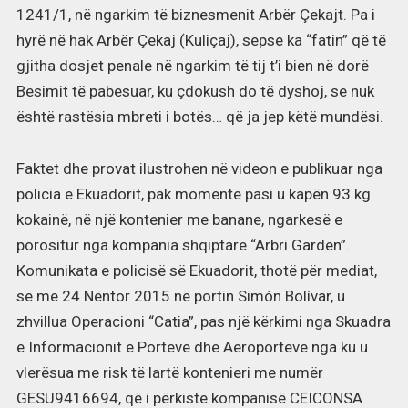
1241/1, në ngarkim të biznesmenit Arbër Çekajt. Pa i
hyrë në hak Arbër Çekaj (Kuliçaj), sepse ka “fatin” që të
gjitha dosjet penale në ngarkim të tij t’i bien në dorë
Besimit të pabesuar, ku çdokush do të dyshoj, se nuk
është rastësia mbreti i botës… që ja jep këtë mundësi.
Faktet dhe provat ilustrohen në videon e publikuar nga
policia e Ekuadorit, pak momente pasi u kapën 93 kg
kokainë, në një kontenier me banane, ngarkesë e
porositur nga kompania shqiptare “Arbri Garden”.
Komunikata e policisë së Ekuadorit, thotë për mediat,
se me 24 Nëntor 2015 në portin Simón Bolívar, u
zhvillua Operacioni “Catia”, pas një kërkimi nga Skuadra
e Informacionit e Porteve dhe Aeroporteve nga ku u
vlerësua me risk të lartë kontenieri me numër
GESU9416694, që i përkiste kompanisë CEICONSA