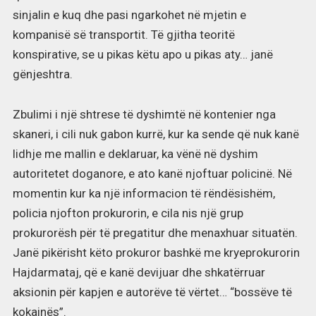
sinjalin e kuq dhe pasi ngarkohet në mjetin e
kompanisë së transportit. Të gjitha teoritë
konspirative, se u pikas këtu apo u pikas aty… janë
gënjeshtra.
Zbulimi i një shtrese të dyshimtë në kontenier nga
skaneri, i cili nuk gabon kurrë, kur ka sende që nuk kanë
lidhje me mallin e deklaruar, ka vënë në dyshim
autoritetet doganore, e ato kanë njoftuar policinë. Në
momentin kur ka një informacion të rëndësishëm,
policia njofton prokurorin, e cila nis një grup
prokurorësh për të pregatitur dhe menaxhuar situatën.
Janë pikërisht këto prokuror bashkë me kryeprokurorin
Hajdarmataj, që e kanë devijuar dhe shkatërruar
aksionin për kapjen e autorëve të vërtet… “bossëve të
kokainës”.