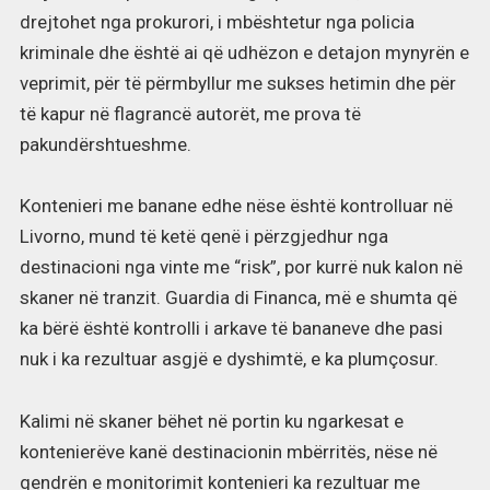
drejtohet nga prokurori, i mbështetur nga policia
kriminale dhe është ai që udhëzon e detajon mynyrën e
veprimit, për të përmbyllur me sukses hetimin dhe për
të kapur në flagrancë autorët, me prova të
pakundërshtueshme.
Kontenieri me banane edhe nëse është kontrolluar në
Livorno, mund të ketë qenë i përzgjedhur nga
destinacioni nga vinte me “risk”, por kurrë nuk kalon në
skaner në tranzit. Guardia di Financa, më e shumta që
ka bërë është kontrolli i arkave të bananeve dhe pasi
nuk i ka rezultuar asgjë e dyshimtë, e ka plumçosur.
Kalimi në skaner bëhet në portin ku ngarkesat e
kontenierëve kanë destinacionin mbërritës, nëse në
qendrën e monitorimit kontenieri ka rezultuar me