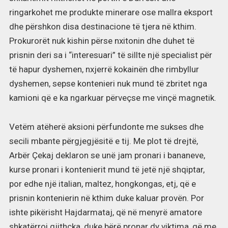
ringarkohet me produkte minerare ose mallra eksport
dhe përshkon disa destinacione të tjera në kthim.
Prokurorët nuk kishin përse nxitonin dhe duhet të
prisnin deri sa i “interesuari” të sillte një specialist për
të hapur dyshemen, nxjerrë kokainën dhe rimbyllur
dyshemen, sepse kontenieri nuk mund të zbritet nga
kamioni që e ka ngarkuar përveçse me vinçë magnetik.
Vetëm atëherë aksioni përfundonte me sukses dhe
secili mbante përgjegjësitë e tij. Me plot të drejtë,
Arbër Çekaj deklaron se unë jam pronari i bananeve,
kurse pronari i kontenierit mund të jetë një shqiptar,
por edhe një italian, maltez, hongkongas, etj, që e
prisnin kontenierin në kthim duke kaluar provën. Por
ishte pikërisht Hajdarmataj, që në menyrë amatore
shkatërroi gjithçka, duke bërë pronar dy viktima, që me