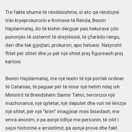
Tre fakte shumë të rëndësishme, si ato që rëndojnë
mbi kryeprokurorin e Krimeve të Rënda, Besim
Hajdarmataj, do të kishin dërguar pas hekurave çdo
punonjës të sistemit të drejtësisë, të çfarëdo rangu,
deri dhe tek gjyqtari, prokurori, apo hetuesi. Natyrisht
flitet për shtet dhe jo për një shtet prej figurinash prej
kartoni.
Besim Hajdarmataj, me një lexim të një portali ordiner
të Catanias, të paguar për të nisur një hetim ndaj ish
Ministrit të Brendshëm Saimir Tahiri, terrorizoi një
mazhorancë, një qytetar, një deputet dhe vuri në lëvizje
një shtet, për një “krim” imagjinar mes bisedash, me
emra anonim, e pa asnjë lidhje me personin, të cilit i
sajoi historinë e arrestimit, pa asnjë provë dhe fakt.