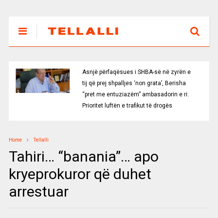
Asnjë përfaqësues i SHBA-së në zyrën e
tij që prej shpalljes ‘non grata’, Berisha
“pret me entuziazëm” ambasadorin e ri:
Prioritet luftën e trafikut të drogës
Home
Tellalli
Tahiri… “banania”… apo
kryeprokuror që duhet
arrestuar