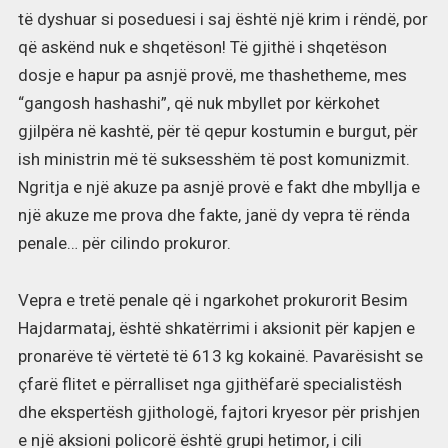
të dyshuar si poseduesi i saj është një krim i rëndë, por
që askënd nuk e shqetëson! Të gjithë i shqetëson
dosje e hapur pa asnjë provë, me thashetheme, mes
“gangosh hashashi”, që nuk mbyllet por kërkohet
gjilpëra në kashtë, për të qepur kostumin e burgut, për
ish ministrin më të suksesshëm të post komunizmit.
Ngritja e një akuze pa asnjë provë e fakt dhe mbyllja e
një akuze me prova dhe fakte, janë dy vepra të rënda
penale… për cilindo prokuror.
Vepra e tretë penale që i ngarkohet prokurorit Besim
Hajdarmataj, është shkatërrimi i aksionit për kapjen e
pronarëve të vërtetë të 613 kg kokainë. Pavarësisht se
çfarë flitet e përralliset nga gjithëfarë specialistësh
dhe ekspertësh gjithologë, fajtori kryesor për prishjen
e një aksioni policorë është grupi hetimor, i cili