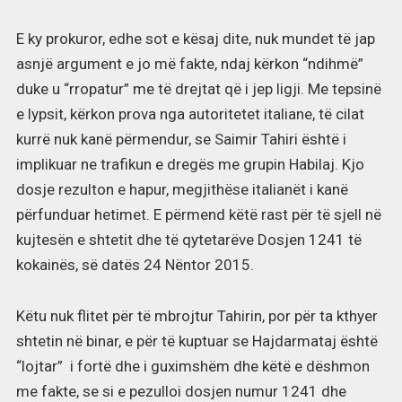
E ky prokuror, edhe sot e kësaj dite, nuk mundet të jap
asnjë argument e jo më fakte, ndaj kërkon “ndihmë”
duke u “rropatur” me të drejtat që i jep ligji. Me tepsinë
e lypsit, kërkon prova nga autoritetet italiane, të cilat
kurrë nuk kanë përmendur, se Saimir Tahiri është i
implikuar ne trafikun e dregës me grupin Habilaj. Kjo
dosje rezulton e hapur, megjithëse italianët i kanë
përfunduar hetimet. E përmend këtë rast për të sjell në
kujtesën e shtetit dhe të qytetarëve Dosjen 1241 të
kokainës, së datës 24 Nëntor 2015.
Këtu nuk flitet për të mbrojtur Tahirin, por për ta kthyer
shtetin në binar, e për të kuptuar se Hajdarmataj është
“lojtar” i fortë dhe i guximshëm dhe këtë e dëshmon
me fakte, se si e pezulloi dosjen numur 1241 dhe