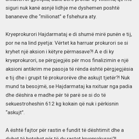
siguri nuk kanë asnjë lidhje me dyshemen poshtë
bananeve dhe “milionat” e fshehura aty.
Kryeprokurori Hajdarmataj e di shumë mirë punën e tij,
por ne na lind pyetja: Vërtet ka harruar prokurori se si
kryhet një aksion i këtyre përmasave?! A e di ky
kryeprokurori, se përgjegjës për mos finalizimin e një
aksioni antikrim me pasoja të rënda është përgjegjësia
e tij dhe i grupit të prokurorëve dhe askujt tjetër?! Nuk
mund ta besojmë, se Hajdarmataj ka nxituar nga padia
dhe dëshira e madhe për të parë se si do të
sekuestroheshin 612 kg kokain që nuk i përkisnin
“askujt”.
A është fajtor për rastin e fundit të dështimit dhe a
duhet të hetohet për të dy rastet kryeprokurori?!