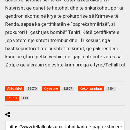
Natyrisht që duhet të hetohet dhe të shkarkohet, por ai
qëndron akoma në krye të prokurorisë së Krimeve të
Renda, sepse ka çertifikatën e “paprekshmërisë”, si
prokurori i “çeshtjes bombë” Tahiri. Këtë çertifikatë e
jep vetëm një shtet i trembur dhe i frikësuar, nga
bashkëpuntorët me pushtet të krimit, që pak rëndësi
kanë se çfarë petku veshin, që i japin atribute vetes sa
Zoti, e që ulërasin se është krim prekja e tyre./
Tellalli.al
Aktualitet
Kryesore
Rekomanduar
55070
12827
1194
Tellalli
413