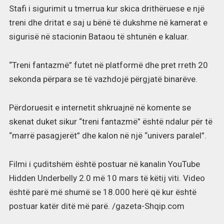
Stafi i sigurimit u tmerrua kur skica drithëruese e një
treni dhe dritat e saj u bënë të dukshme në kamerat e
sigurisë në stacionin Bataou të shtunën e kaluar.
“Treni fantazmë” futet në platformë dhe pret rreth 20
sekonda përpara se të vazhdojë përgjatë binarëve.
Përdoruesit e internetit shkruajnë në komente se
skenat duket sikur “treni fantazmë” është ndalur për të
“marrë pasagjerët” dhe kalon në një “univers paralel”.
Filmi i çuditshëm është postuar në kanalin YouTube
Hidden Underbelly 2.0 më 10 mars të këtij viti. Video
është parë më shumë se 18.000 herë që kur është
postuar katër ditë më parë. /gazeta-Shqip.com