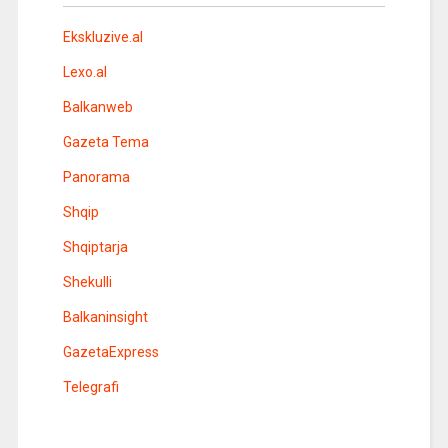
Ekskluzive.al
Lexo.al
Balkanweb
Gazeta Tema
Panorama
Shqip
Shqiptarja
Shekulli
Balkaninsight
GazetaExpress
Telegrafi