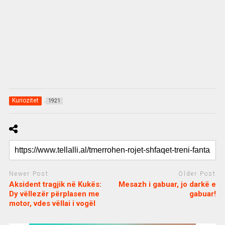
Kuriozitet
1921
Newer Post
Older Post
Aksident tragjik në Kukës:
Mesazh i gabuar, jo darkë e
Dy vëllezër përplasen me
gabuar!
motor, vdes vëllai i vogël
c
d
j
a
e
o