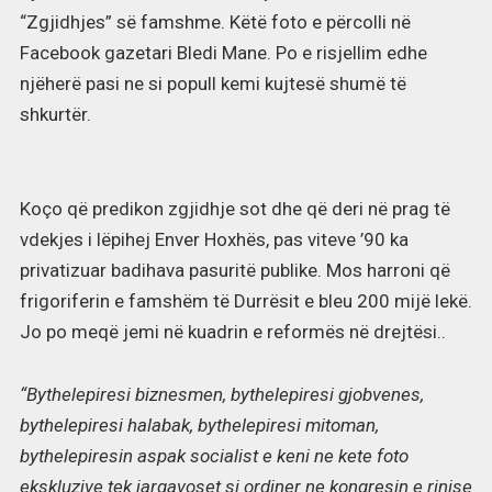
“Zgjidhjes” së famshme. Këtë foto e përcolli në
Facebook gazetari Bledi Mane. Po e risjellim edhe
njëherë pasi ne si popull kemi kujtesë shumë të
shkurtër.
Koço që predikon zgjidhje sot dhe që deri në prag të
vdekjes i lëpihej Enver Hoxhës, pas viteve ’90 ka
privatizuar badihava pasuritë publike. Mos harroni që
frigoriferin e famshëm të Durrësit e bleu 200 mijë lekë.
Jo po meqë jemi në kuadrin e reformës në drejtësi..
“Bythelepiresi biznesmen, bythelepiresi gjobvenes,
bythelepiresi halabak, bythelepiresi mitoman,
bythelepiresin aspak socialist e keni ne kete foto
ekskluzive tek jargavoset si ordiner ne kongresin e rinise