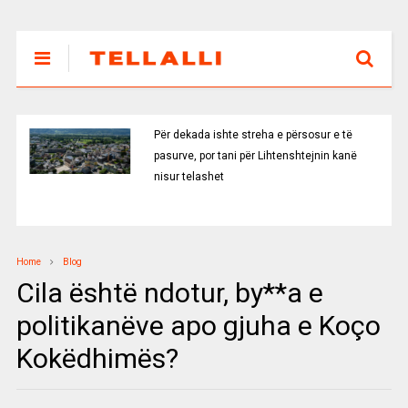
Për dekada ishte streha e përsosur e të
pasurve, por tani për Lihtenshtejnin kanë
nisur telashet
Home
Blog
Cila është ndotur, by**a e
politikanëve apo gjuha e Koço
Kokëdhimës?