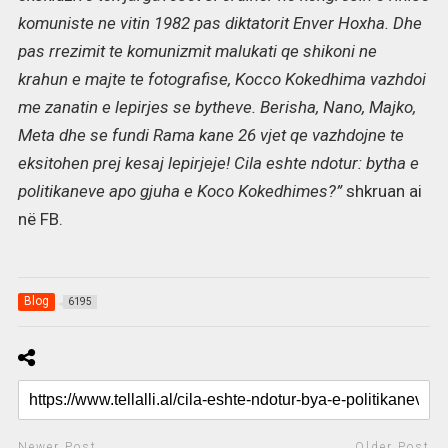
komuniste ne vitin 1982 pas diktatorit Enver Hoxha. Dhe
pas rrezimit te komunizmit malukati qe shikoni ne
krahun e majte te fotografise, Kocco Kokedhima vazhdoi
me zanatin e lepirjes se bytheve. Berisha, Nano, Majko,
Meta dhe se fundi Rama kane 26 vjet qe vazhdojne te
eksitohen prej kesaj lepirjeje! Cila eshte ndotur: bytha e
politikaneve apo gjuha e Koco Kokedhimes?”
shkruan ai
në FB.
Blog
6195
Newer Post
Older Post