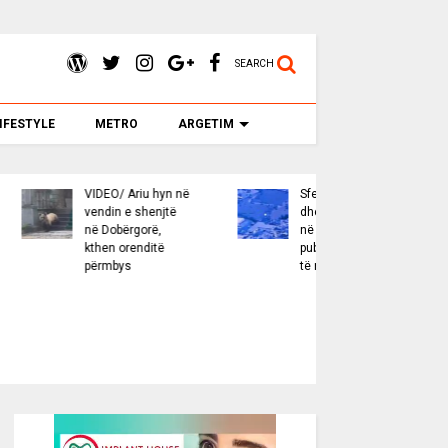
SEARCH
IFESTYLE
METRO
ARGETIM
Greqi/ Makina
Fluks i lartë në
dha
përplaset ‘kokë më
pikat kufitare të
ni
kokë’ me kamionin,
juglindjes së
e
nëna shqiptare dhe
vendit, 71 402
i biri humbin jetën!
persona hyjnë në
VIDEO e aksidentit
Shqipëri për
tragjik
pushime! Rekord
lëvizjeje në
Kapshticë e Qafë
Thanë