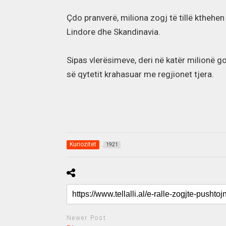
Çdo pranverë, miliona zogj të tillë kthehe
Lindore dhe Skandinavia.
Sipas vlerësimeve, deri në katër milionë g
së qytetit krahasuar me regjionet tjera.
Kuriozitet
1921
Newer Post