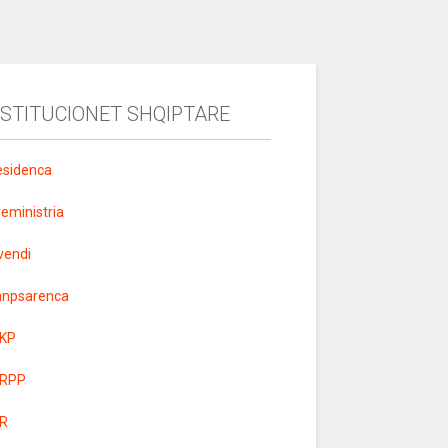
NSTITUCIONET SHQIPTARE
esidenca
yeministria
vendi
anpsarenca
KP
RPP
R