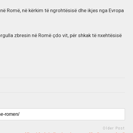
n në Romë, në kërkim të ngrohtësisë dhe ikjes nga Evropa
orgulla zbresin në Romë çdo vit, për shkak të nxehtësisë
Older Post