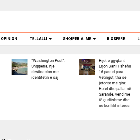
OPINION
TELLALLI
SHQIPERIA IME
BIOSFERE
L
it
VIDEO/ Ariu hyn në
Sfera misterioze
shehu
vendin e shenjtë
dhe drita të bar
a
në Dobërgorë,
në qiell, Pentago
 se
kthen orenditë
publikon 41 dosj
a:
përmbys
të reja mbi UFO-t
at në
dime
 dhe
eresi