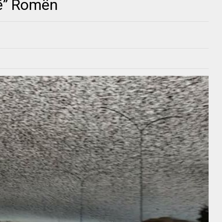
në” Romën