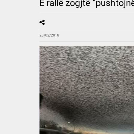
E rallë zogjtë “pushtoj
25/02/2018