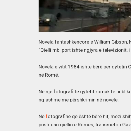
Novela fantashkencore e William Gibson, 
“Qielli mbi port ishte ngjyra e televizionit,
Novela e vitit 1984 ishte bërë për qytetin 
në Romë.
Në një fotografi të qytetit romak të publik
ngjashme me përshkrimin në novelë.
Në
f
otografinë që është bërë hit, mezi shih
pushtuan qiellin e Romës, transmeton Gaz