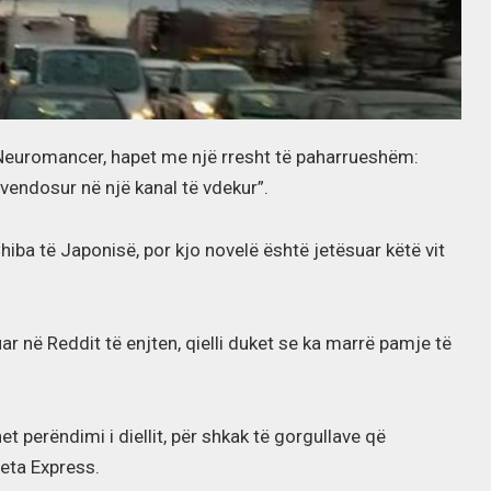
Neuromancer, hapet me një rresht të paharrueshëm:
 i vendosur në një kanal të vdekur”.
Chiba të Japonisë, por kjo novelë është jetësuar këtë vit
uar në Reddit të enjten, qielli duket se ka marrë pamje të
et perëndimi i diellit, për shkak të gorgullave që
eta Express.