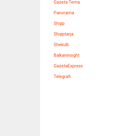
Gazeta Tema
e
n
Panorama
s
i
Shqip
t
e
l
Shqiptarja
e
r
Shekulli
Balkaninsight
GazetaExpress
Telegrafi