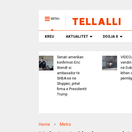
MENU
KREU
AKTUALITET
DOSJA X
Senati amerikan
VIDEO/ Ariu hyn në
konfirmon Eric
vendin e shenjtë
Wendt si
në Dobërgorë,
ambasador të
kthen orenditë
SHBA-së në
përmbys
Shqipëri, pritet
firma e Presidentit
Trump
Home
Metro