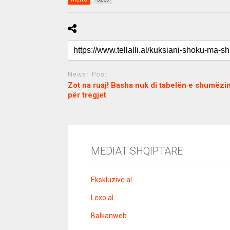
Newer Post
Zot na ruaj! Basha nuk di tabelën e shumëzimi
për tregjet
c
d
j
a
e
o
s
n
j
i
e
o
b
m
b
MEDIAT SHQIPTARE
o
e
e
m
b
t
o
n
Ekskluzive.al
u
s
Lexo.al
u
v
Balkanweb
e
r