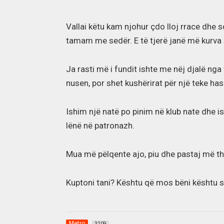
Vallai këtu kam njohur çdo lloj rrace dhe 
tamam me sedër. E të tjerë janë më kurva 
Ja rasti më i fundit ishte me nëj djalë nga v
nusen, por shet kushërirat për një teke ha
Ishim një natë po pinim në klub nate dhe i
lënë në patronazh.
Mua më pëlqente ajo, piu dhe pastaj më th
Kuptoni tani? Kështu që mos bëni kështu si 
Metro
3209