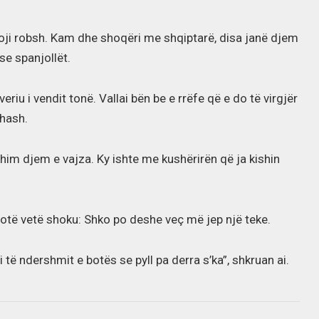
soji robsh. Kam dhe shoqëri me shqiptarë, disa janë djem
se spanjollët.
eriu i vendit tonë. Vallai bën be e rrëfe që e do të virgjër
shash.
shim djem e vajza. Ky ishte me kushërirën që ja kishin
otë vetë shoku: Shko po deshe veç më jep një teke.
të ndershmit e botës se pyll pa derra s’ka”, shkruan ai.