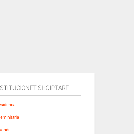
NSTITUCIONET SHQIPTARE
esidenca
yeministria
vendi