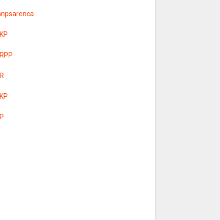
anpsarenca
KP
RPP
R
KP
P