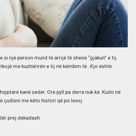
se si një person mund të arrijë të shesë “gjakun” e tij.
të shkojë me kushërirën e tij në këmbim të…Kjo është
qiptarë kanë seder. Ore pyll pa derra nuk ka. Kudo në
 çudisni me këto histori që po lexoj.
dër prej dekadash.