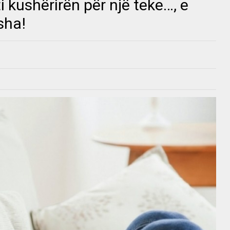
 kushërirën për një teke…, e
sha!