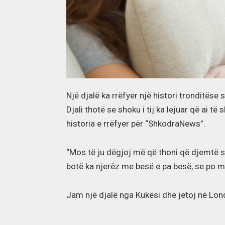
Një djalë ka rrëfyer një histori tronditëse 
Djali thotë se shoku i tij ka lejuar që ai 
historia e rrëfyer për “ShkodraNews”.
“Mos të ju dëgjoj më që thoni që djemtë sh
botë ka njerëz me besë e pa besë, se po më
Jam një djalë nga Kukësi dhe jetoj në Lon