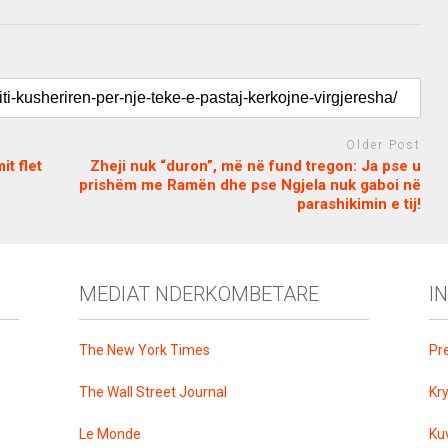
Older Post
t flet
Zheji nuk “duron”, më në fund tregon: Ja pse u
prishëm me Ramën dhe pse Ngjela nuk gaboi në
parashikimin e tij!
MEDIAT NDERKOMBETARE
I
The New York Times
Pr
The Wall Street Journal
Kr
Le Monde
Ku