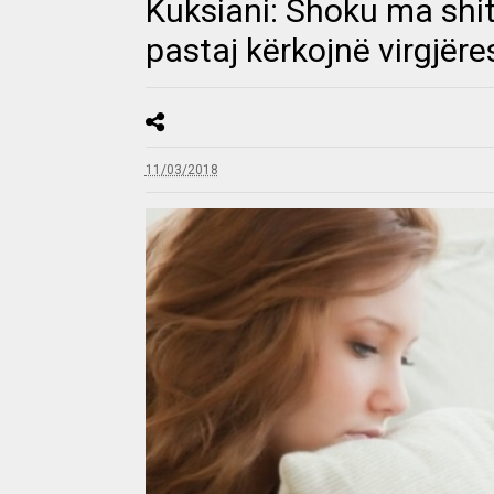
Kuksiani: Shoku ma shiti
pastaj kërkojnë virgjëre
11/03/2018