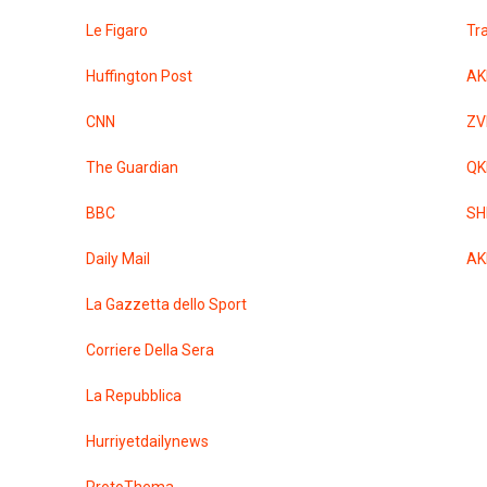
Le Figaro
Tr
Huffington Post
AK
CNN
ZV
The Guardian
QK
BBC
SH
Daily Mail
AK
La Gazzetta dello Sport
Corriere Della Sera
La Repubblica
Hurriyetdailynews
ProtoThema