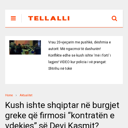
Vrau 20-vjeçarin me pushkë, dëshmia e
autorit: Më ngacmoi të dashurën!
Konflikte edhe se kush ishte ‘më i forti’ i
lagjes! VIDEO kur policia i vë prangat:
Shtrihu në tokë
Home
Aktualitet
Kush ishte shqiptar në burgjet
greke që firmosi “kontratën e
vdekjes” së Devi Kasmit?