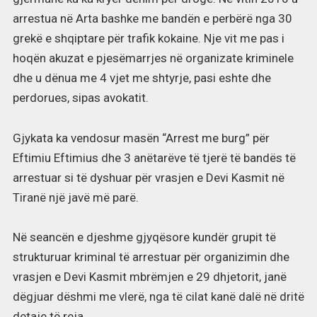
arrestua në Arta bashke me bandën e perbërë nga 30
grekë e shqiptare për trafik kokaine. Nje vit me pas i
hoqën akuzat e pjesëmarrjes në organizate kriminele
dhe u dënua me 4 vjet me shtyrje, pasi eshte dhe
perdorues, sipas avokatit.
Gjykata ka vendosur masën “Arrest me burg” për
Eftimiu Eftimius dhe 3 anëtarëve të tjerë të bandës të
arrestuar si të dyshuar për vrasjen e Devi Kasmit në
Tiranë një javë më parë.
Në seancën e djeshme gjyqësore kundër grupit të
strukturuar kriminal të arrestuar për organizimin dhe
vrasjen e Devi Kasmit mbrëmjen e 29 dhjetorit, janë
dëgjuar dëshmi me vlerë, nga të cilat kanë dalë në dritë
detaje të reja.