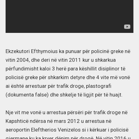
Ekzekutori Efthymoius ka punuar për policinë greke në
vitin 2004, dhe deri në vitin 2011 kur u shkarkua
përfundimisht kaloi 3 herë para këshillit disiplinor të
policisë greke për shkarkim detyre dhe 4 vite më vonë
ai është arrestuar për trafik droge, plastografi
(dokumenta false) dhe shkelje të ligjit për të huajt.
Nje vit me vonë u arrestua përsëri për trafik droge në
Kapshticë ndërsa në mars 2012 u arrestua në
aeroportin Eleftherios Venizelos si i kërkuar i policisë
gjermane ku ka kryer dënim për drogë. Në vitin 2016 u