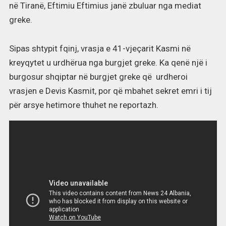
në Tiranë, Eftimiu Eftimius janë zbuluar nga mediat
greke.
Sipas shtypit fqinj, vrasja e 41-vjeçarit Kasmi në
kreyqytet u urdhërua nga burgjet greke. Ka qenë një i
burgosur shqiptar në burgjet greke që urdheroi
vrasjen e Devis Kasmit, por që mbahet sekret emri i tij
për arsye hetimore thuhet ne reportazh.