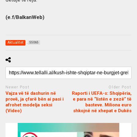
(e.f/BalkanWeb)
Aktualitet
55065
Newer Post
Older Post
Vajza vë të dashurin në
Raporti i UEFA-s: Shqipëria,
provë, ja çfarë bën ai pasi i
e para në “listën e zezë” të
afrohet modelja seksi
basteve. Miliona euro
(Video)
shkojnë në xhepat e Dukës
c
d
j
a
e
o
s
n
j
i
e
o
b
m
b