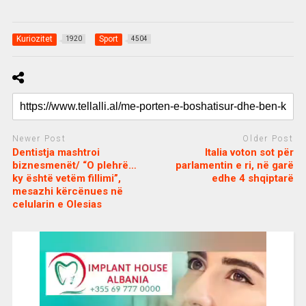
Kuriozitet
Sport
1920
4504
Newer Post
Older Post
Dentistja mashtroi
Italia voton sot për
biznesmenët/ “O plehrë…
parlamentin e ri, në garë
ky është vetëm fillimi”,
edhe 4 shqiptarë
mesazhi kërcënues në
celularin e Olesias
c
d
j
a
e
o
s
n
j
i
e
o
b
m
b
o
e
e
m
b
t
o
n