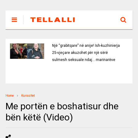
Një “grabitqare” në anije! Ish-kuzhinierja
25-vjeçare akuzohet për një sërë
sulmesh seksuale ndaj… marinarëve
Home
Kuriozitet
Me portën e boshatisur dhe
bën këtë (Video)