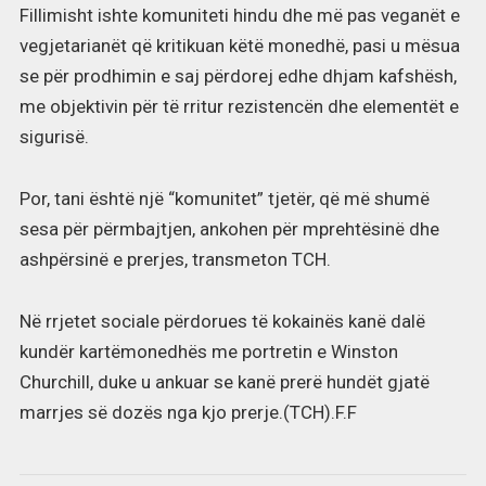
Fillimisht ishte komuniteti hindu dhe më pas veganët e
vegjetarianët që kritikuan këtë monedhë, pasi u mësua
se për prodhimin e saj përdorej edhe dhjam kafshësh,
me objektivin për të rritur rezistencën dhe elementët e
sigurisë.
Por, tani është një “komunitet” tjetër, që më shumë
sesa për përmbajtjen, ankohen për mprehtësinë dhe
ashpërsinë e prerjes, transmeton TCH.
Në rrjetet sociale përdorues të kokainës kanë dalë
kundër kartëmonedhës me portretin e Winston
Churchill, duke u ankuar se kanë prerë hundët gjatë
marrjes së dozës nga kjo prerje.(TCH).F.F