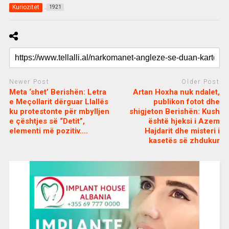
Kuriozitet
1921
Newer Post
Older Post
Meta ‘shet’ Berishën: Letra
Artan Hoxha nuk ndalet,
e Meçollarit dërguar Llallës
publikon fotot dhe
ku protestonte për mbylljen
shigjeton Berishën: Kush
e çështjes së “Detit”,
është hjeksi i Azem
elementi më pozitiv….
Hajdarit dhe misteri i
kasetës së zhdukur
c
d
j
a
e
o
s
n
j
i
e
o
b
m
b
o
e
e
m
b
t
o
n
u