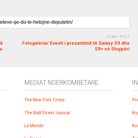
Older Post
ek
Fotogaleria/ Eventi i prezantimit të Galaxy S9 dhe
 u
S9+ në Shqipëri
MEDIAT NDERKOMBETARE
I
The New York Times
Pr
The Wall Street Journal
Kr
Le Monde
Ku