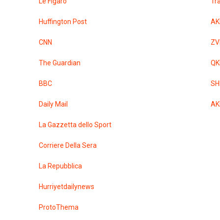
Le Figaro
Tr
Huffington Post
AK
CNN
ZV
The Guardian
QK
BBC
SH
Daily Mail
AK
La Gazzetta dello Sport
Corriere Della Sera
La Repubblica
Hurriyetdailynews
ProtoThema