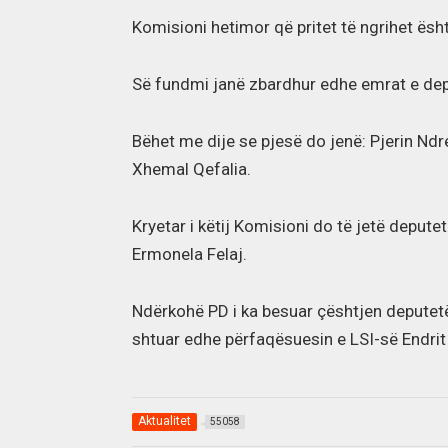
Komisioni hetimor që pritet të ngrihet ësh
Së fundmi janë zbardhur edhe emrat e depu
Bëhet me dije se pjesë do jenë: Pjerin Ndre
Xhemal Qefalia.
Kryetar i këtij Komisioni do të jetë depute
Ermonela Felaj.
Ndërkohë PD i ka besuar çështjen deputetë
shtuar edhe përfaqësuesin e LSI-së Endrit 
Aktualitet
55058