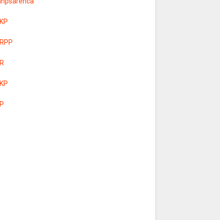
anpsarenca
KP
RPP
R
KP
P