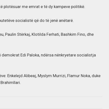
të plotësuar me emrat e të dy kampeve politikë.
tetëve socialistë që do të jenë anëtarë.
u, Paulin Stërkaj, Klotilda Ferhati, Bashkim Fino, dhe
ti demokrat Edi Paloka, ndërsa nënkryetare socialistja
ve: Enkelejd Alibeaj, Myslym Murrizi, Flamur Noka, duke
Brahimllari.