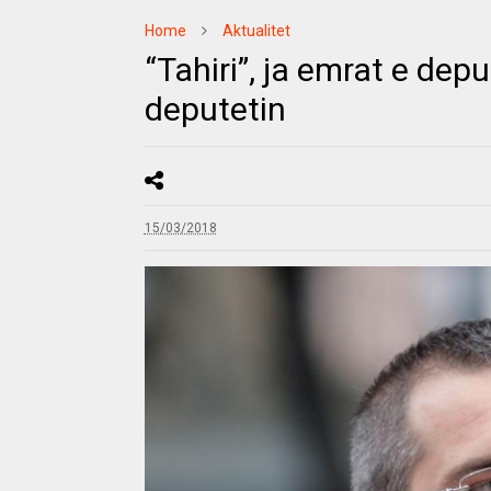
Home
Aktualitet
“Tahiri”, ja emrat e dep
deputetin
15/03/2018