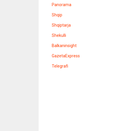
n
Panorama
s
i
Shqip
t
e
l
Shqiptarja
e
r
Shekulli
Balkaninsight
GazetaExpress
Telegrafi