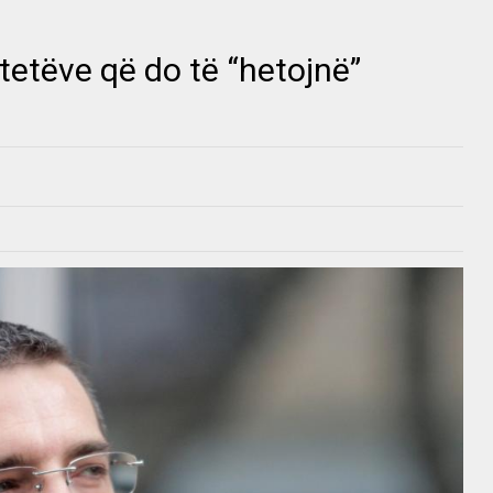
utetëve që do të “hetojnë”