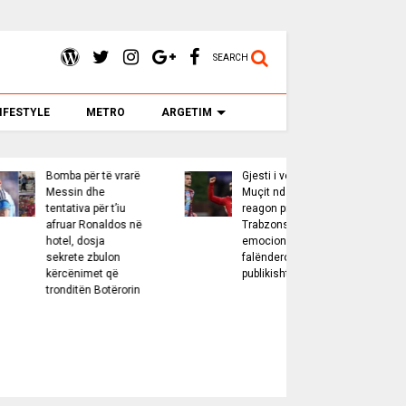
SEARCH
IFESTYLE
METRO
ARGETIM
për të vrarë
Gjesti i veçantë i
Gjykata e
n dhe
Muçit ndaj Salah,
pezulloi 
va për t’iu
reagon presidenti i
e sallës 
r Ronaldos në
Trabzonsporit: Më
vallëzimi
 dosja
emocionoi, e
Shtëpinë
te zbulon
falënderoj
Trump i d
nimet që
publikisht
“Supreme
tën Botërorin
Vendim p
i tmerrs