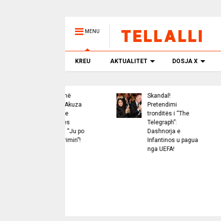
MENU
KREU
AKTUALITET
DOSJA X
Skandal në
Skandal!
Eur
drejtësi: Akuza
Pretendimi
vap
“bombë” e
tronditës i “The
“Th
prokurores
Telegraph”:
e t
Kalanxhi: “Ju po
Dashnorja e
mij
mbroni krimin”!
Infantinos u pagua
nxe
nga UEFA!