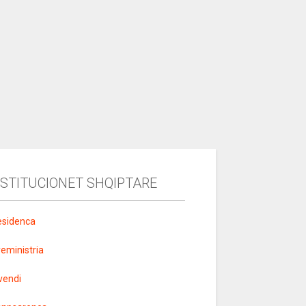
NSTITUCIONET SHQIPTARE
esidenca
yeministria
vendi