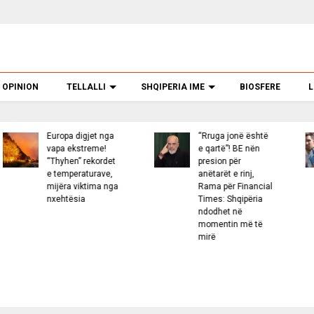
OPINION
TELLALLI
SHQIPERIA IME
BIOSFERE
L
opa digjet nga
“Rruga jonë është
Bomba 
a ekstreme!
e qartë”! BE nën
Messi
yhen” rekordet
presion për
tentati
emperaturave,
anëtarët e rinj,
afrua
ëra viktima nga
Rama për Financial
hotel,
htësia
Times: Shqipëria
sekre
ndodhet në
kërcë
momentin më të
trondi
mirë