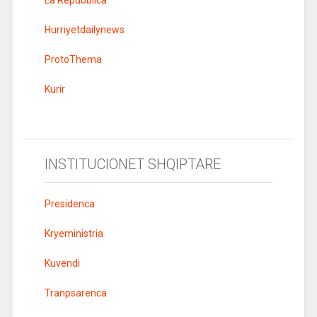
La Repubblica
Hurriyetdailynews
ProtoThema
Kurir
INSTITUCIONET SHQIPTARE
Presidenca
Kryeministria
Kuvendi
Tranpsarenca