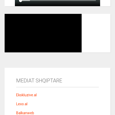
MEDIAT SHQIPTARE
Ekskluzive.al
Lexo.al
Balkanweb