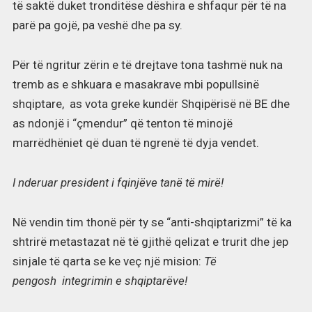
të saktë duket tronditëse dëshira e shfaqur për të na
parë pa gojë, pa veshë dhe pa sy.
Për të ngritur zërin e të drejtave tona tashmë nuk na
tremb as e shkuara e masakrave mbi popullsinë
shqiptare, as vota greke kundër Shqipërisë në BE dhe
as ndonjë i “çmendur” që tenton të minojë
marrëdhëniet që duan të ngrenë të dyja vendet.
I nderuar president i fqinjëve tanë të mirë!
Në vendin tim thonë për ty se “anti-shqiptarizmi” të ka
shtrirë metastazat në të gjithë qelizat e trurit dhe jep
sinjale të qarta se ke veç një mision:
Të
pengosh integrimin e shqiptarëve!