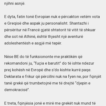
njihni asnjë.
E dyta, fatin tonë Evropian nuk e përcakton vetëm vota
e Greqisë dhe aspak ju personalisht. Shantazhi i
përsëritur në Francë gjatë shtatorit të vitit të shkuar
dhe sot në Athinë, është thjesht një aventurë
adoleshentësh e asgjë më tepër.
Nëse BE do të funksiononte me praktikën që
rekomandoni ju, “fuçia e barutit” do të ishte ndezur
prej kohësh në Evropë dhe s’do kishte kurrë paqe.
Deklarata e frikur që përcillni nuk na fyen ne, por fqinjët
tanë grekë që trumbetojnë me të drejtë “djepin e
demokracisë”.
E treta, fqinjësia jonë e mirë me grekët nuk mund të