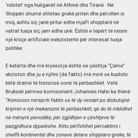
‘ndotet’ nga huliganët në Athinë dhe Tiranë. Në
Shqipëri shumë shtetas grekë priten dhe përcillen si
miq, ashtu siç janë pritur edhe mjaft shqiptarë në
vatrat tuaja siç jam edhe unë. Është e tepërt të nxisni
një krisje artificiale inekzistente për interesat tuaja
politike.
E katërta dhe më kryesorja është se çështja “Çame”
ekziston dhe ju e njihni (de fakto) më mirë se kushdo
këtë dramë të historisë sonë të përbashkët. Vetë
Brukseli përmes komisionerit Johannes Hahn ka thënë
“
Komisioni mirëpriti faktin se të dy vendet po diskutojnë
krijimin e një mekanizmi të përbashkët, që do të mblidhet
në mënyrë periodike, për zgjidhjen e çështjeve të
pazgjidhura dypalëshe. Këtu përfshihet përcaktimi i
shelfit kontinental dhe zonave detare shqiptaro-greke, të