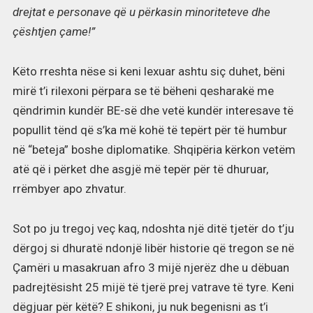
drejtat e personave që u përkasin minoriteteve dhe
çështjen çame!”
Këto rreshta nëse si keni lexuar ashtu siç duhet, bëni
mirë t’i rilexoni përpara se të bëheni qesharakë me
qëndrimin kundër BE-së dhe vetë kundër interesave të
popullit tënd që s’ka më kohë të tepërt për të humbur
në “beteja” boshe diplomatike. Shqipëria kërkon vetëm
atë që i përket dhe asgjë më tepër për të dhuruar,
rrëmbyer apo zhvatur.
Sot po ju tregoj veç kaq, ndoshta një ditë tjetër do t’ju
dërgoj si dhuratë ndonjë libër historie që tregon se në
Çamëri u masakruan afro 3 mijë njerëz dhe u dëbuan
padrejtësisht 25 mijë të tjerë prej vatrave të tyre. Keni
dëgjuar për këtë? E shikoni, ju nuk begenisni as t’i