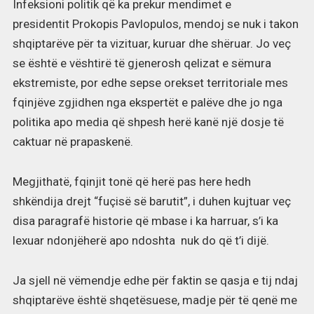
Infeksioni politik që ka prekur mendimet e
presidentit Prokopis Pavlopulos, mendoj se nuk i takon
shqiptarëve për ta vizituar, kuruar dhe shëruar. Jo veç
se është e vështirë të gjenerosh qelizat e sëmura
ekstremiste, por edhe sepse orekset territoriale mes
fqinjëve zgjidhen nga ekspertët e palëve dhe jo nga
politika apo media që shpesh herë kanë një dosje të
caktuar në prapaskenë.
Megjithatë, fqinjit tonë që herë pas here hedh
shkëndija drejt “fuçisë së barutit”, i duhen kujtuar veç
disa paragrafë historie që mbase i ka harruar, s’i ka
lexuar ndonjëherë apo ndoshta nuk do që t’i dijë.
Ja sjell në vëmendje edhe për faktin se qasja e tij ndaj
shqiptarëve është shqetësuese, madje për të qenë me