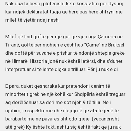
Nuk dua ta besoj plotësisht këtë konstatim por dyshoj
kur ndjek deklaratat tuaja që herë pas here shfryni një
mllef të vjetër ndaj nesh.
Mllef që lind qoftë për një gur që vjen nga Çamëria në
Tiranë, qoftë për njohjen e çështjes “Çame” në Bruksel
dhe qoftë për suvanë e prishur të ndonjë shtëpie greke
në Himarë. Historia jonë nuk është letërsi, dhe s’duhet
interpretuar si të ishte diçka e trilluar. Për ju nuk e di.
E para, duket qesharake kur pretendoni cenim të
minoritetit grek në një kohë kur Shqipëria është treguar
aq dorëlëshuar sa deri më sot njeh 9 të tilla. Ne i
njohim, i respektojmë dhe i lejojmë që ata të jenë të
barabartë me ne pavarësisht çdo gjëje. (veçanërisht
atë grek) Ky është fakt, ashtu siç është fakt që ju nuk