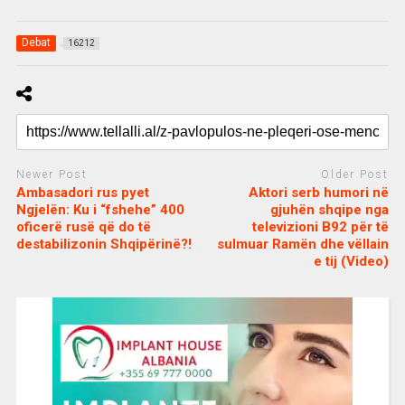
Debat
16212
Newer Post
Older Post
Ambasadori rus pyet
Aktori serb humori në
Ngjelën: Ku i “fshehe” 400
gjuhën shqipe nga
oficerë rusë që do të
televizioni B92 për të
destabilizonin Shqipërinë?!
sulmuar Ramën dhe vëllain
e tij (Video)
c
d
j
a
e
o
s
n
j
i
e
o
b
m
b
o
e
e
m
b
t
o
n