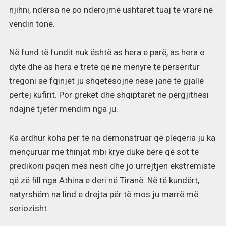
njihni, ndërsa ne po nderojmë ushtarët tuaj të vrarë në
vendin tonë.
Në fund të fundit nuk është as hera e parë, as hera e
dytë dhe as hera e tretë që në mënyrë të përsëritur
tregoni se fqinjët ju shqetësojnë nëse janë të gjallë
përtej kufirit. Por grekët dhe shqiptarët në përgjithësi
ndajnë tjetër mendim nga ju.
Ka ardhur koha për të na demonstruar që pleqëria ju ka
mençuruar me thinjat mbi krye duke bërë që sot të
predikoni paqen mes nesh dhe jo urrejtjen ekstremiste
që zë fill nga Athina e deri në Tiranë. Në të kundërt,
natyrshëm na lind e drejta për të mos ju marrë më
seriozisht.