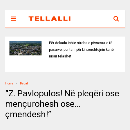
Për dekada ishte streha e përsosur e të
pasurve, por tani për Lihtenshtejnin kanë
nisur telashet
Home
Debat
“Z. Pavlopulos! Në pleqëri ose
mençurohesh ose…
çmendesh!”