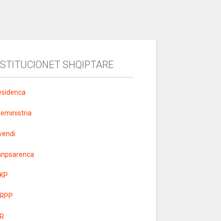
NSTITUCIONET SHQIPTARE
esidenca
yeministria
vendi
anpsarenca
KP
RPP
R