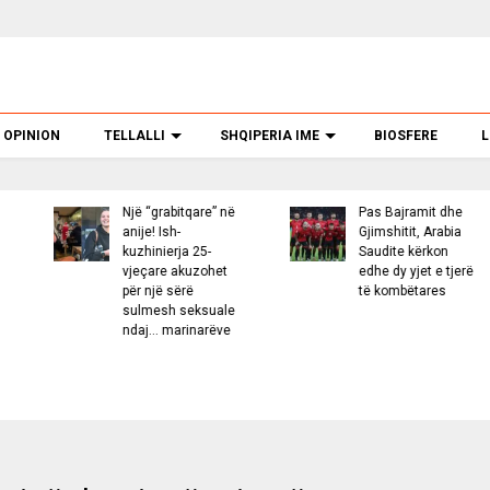
OPINION
TELLALLI
SHQIPERIA IME
BIOSFERE
L
jë “grabitqare” në
Pas Bajramit dhe
U ar
nije! Ish-
Gjimshitit, Arabia
vite
uzhinierja 25-
Saudite kërkon
“Cha
jeçare akuzohet
edhe dy yjet e tjerë
vras
ër një sërë
të kombëtares
në P
ulmesh seksuale
vajz
daj… marinarëve
SHB
Shqi
Hox