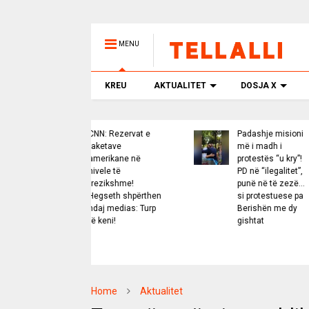
MENU
KREU
AKTUALITET
DOSJA X
CNN: Rezervat e
Padashje misioni
N
raketave
më i madh i
a
amerikane në
protestës “u kry”!
k
nivele të
PD në “ilegalitet”,
v
rrezikshme!
punë në të zezë…
p
Hegseth shpërthen
si protestuese pa
s
ndaj medias: Turp
Berishën me dy
n
të keni!
gishtat
Home
Aktualitet