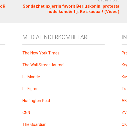
Older Post
icë
Sondazhet nxjerrin favorit Berluskonin, protesta
nudo kundër tij: Ke skaduar! (Video)
MEDIAT NDERKOMBETARE
I
The New York Times
Pr
The Wall Street Journal
Kr
Le Monde
Ku
Le Figaro
Tr
Huffington Post
AK
CNN
ZV
The Guardian
QK