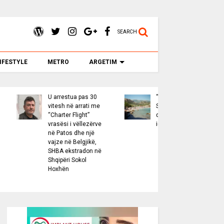
SEARCH
IFESTYLE
METRO
ARGETIM
restua pas 30
“Washington Post”:
Senati
sh në arrati me
Shqipëria, një
konfirm
rter Flight”
destinacion me
Wendt 
ësi i vëllezërve
identitetin e saj
ambasa
atos dhe një
SHBA-s
e në Belgjikë,
Shqipëri
A ekstradon në
firma e
përi Sokol
Trump
hën