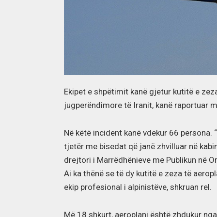
Ekipet e shpëtimit kanë gjetur kutitë e zez
jugperëndimore të Iranit, kanë raportuar m
Në këtë incident kanë vdekur 66 persona. “K
tjetër me bisedat që janë zhvilluar në kabi
drejtori i Marrëdhënieve me Publikun në Org
Ai ka thënë se të dy kutitë e zeza të aerop
ekip profesional i alpinistëve, shkruan rel.
Më 18 shkurt, aeroplani është zhdukur nga