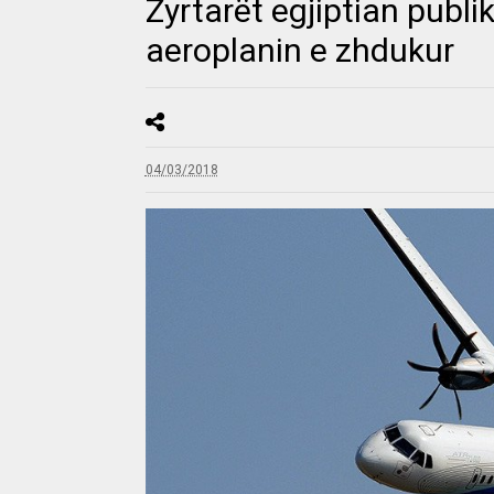
Zyrtarët egjiptian publik
aeroplanin e zhdukur
04/03/2018