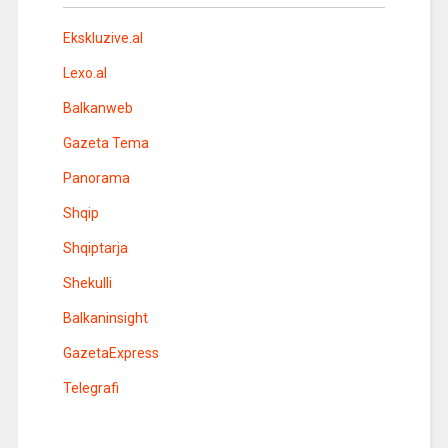
Ekskluzive.al
Lexo.al
Balkanweb
Gazeta Tema
Panorama
Shqip
Shqiptarja
Shekulli
Balkaninsight
GazetaExpress
Telegrafi