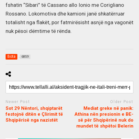
fshatin “Sibari” të Cassano allo Ionio me Corigliano
Rossano. Lokomotiva dhe kamioni janë shkatërruar
totalisht nga flakët, por fatmirësisht asnjë nga vagonët
nuk pësoi dëmtime të rënda.
Bota
6859
Newer Post
Older Post
Sot 29 Nëntori, shqiptarët
Mediat greke në panik:
festojnë ditën e Çlirimit të
Athina nën presionin e BE-
Shqipërisë nga nazistët
së për Shqipërinë nuk do
mundet të shpëtoi Belerin
c
d
j
a
e
o