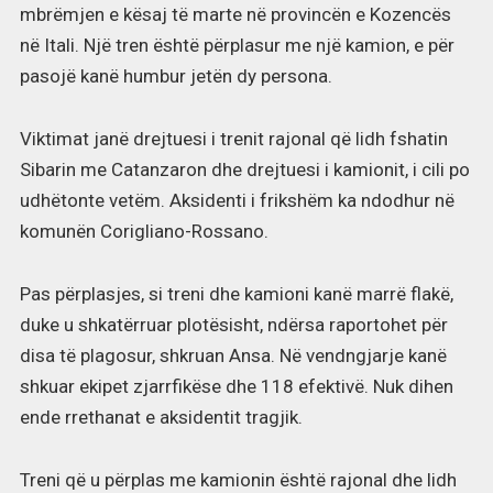
mbrëmjen e kësaj të marte në provincën e Kozencës
në Itali. Një tren është përplasur me një kamion, e për
pasojë kanë humbur jetën dy persona.
Viktimat janë drejtuesi i trenit rajonal që lidh fshatin
Sibarin me Catanzaron dhe drejtuesi i kamionit, i cili po
udhëtonte vetëm. Aksidenti i frikshëm ka ndodhur në
komunën Corigliano-Rossano.
Pas përplasjes, si treni dhe kamioni kanë marrë flakë,
duke u shkatërruar plotësisht, ndërsa raportohet për
disa të plagosur, shkruan Ansa. Në vendngjarje kanë
shkuar ekipet zjarrfikëse dhe 118 efektivë. Nuk dihen
ende rrethanat e aksidentit tragjik.
Treni që u përplas me kamionin është rajonal dhe lidh