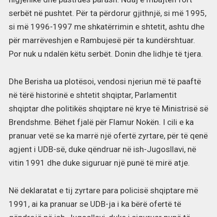
serbët në pushtet. Për ta përdorur gjithnjë, si më 1995,
si më 1996-1997 me shkatërrimin e shtetit, ashtu dhe
për marrëveshjen e Rambujesë për ta kundërshtuar.
Por nuk u ndalën këtu serbët. Donin dhe lidhje të tjera.
Dhe Berisha ua plotësoi, vendosi njeriun më të paaftë
në tërë historinë e shtetit shqiptar, Parlamentit
shqiptar dhe politikës shqiptare në krye të Ministrisë së
Brendshme. Bëhet fjalë për Flamur Nokën. I cili e ka
pranuar vetë se ka marrë një ofertë zyrtare, për të qenë
agjent i UDB-së, duke qëndruar në ish-Jugosllavi, në
vitin 1991 dhe duke siguruar një punë të mirë atje.
Në deklaratat e tij zyrtare para policisë shqiptare më
1991, ai ka pranuar se UDB-ja i ka bërë ofertë të