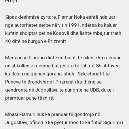
PD-ja.
Sipas dëshmisë zyrtare, Flamur Noka është ndaluar
nga autoritetet serbe në vitin 1991, ndërsa ka kaluar
kufirin shqiptar për në Kosovë dhe është mbajtur rreth
40 ditë në burgun e Prizrenit.
Meqenëse Flamuri dinte serbisht, të cilën e ka mësuar
në shkollën e mesme bujqësore të fshatit Shishtavec,
ku flasin në gjuhën gorane, shefi i Sekretariatit të
Punëve të Brendshme i Prizrenit i ka thënë se
qëndronte në Jugosllavi, të punonte në UDB, duke i
premtuar punë të mirë.
Mbasi Flamuri nuk ka pranuar të qëndrojë në
Jugosllavi, oficeri e ka pyetur mos të ka futur Sigurimi i