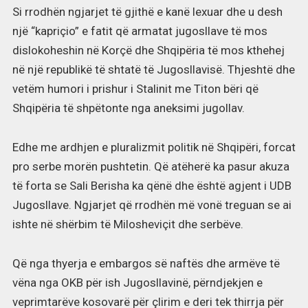
Si rrodhën ngjarjet të gjithë e kanë lexuar dhe u desh
një “kapriçio” e fatit që armatat jugosllave të mos
dislokoheshin në Korçë dhe Shqipëria të mos kthehej
në një republikë të shtatë të Jugosllavisë. Thjeshtë dhe
vetëm humori i prishur i Stalinit me Titon bëri që
Shqipëria të shpëtonte nga aneksimi jugollav.
Edhe me ardhjen e pluralizmit politik në Shqipëri, forcat
pro serbe morën pushtetin. Që atëherë ka pasur akuza
të forta se Sali Berisha ka qënë dhe është agjent i UDB
Jugosllave. Ngjarjet që rrodhën më vonë treguan se ai
ishte në shërbim të Milosheviçit dhe serbëve.
Që nga thyerja e embargos së naftës dhe armëve të
vëna nga OKB për ish Jugosllavinë, përndjekjen e
veprimtarëve kosovarë për çlirim e deri tek thirrja për