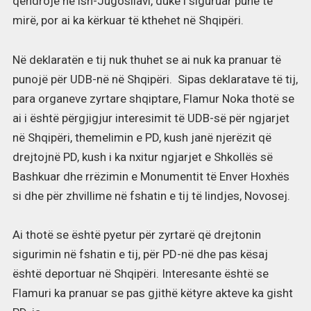
qëndrojë në ish-Jugosllavi, duke i siguruar punë të
mirë, por ai ka kërkuar të kthehet në Shqipëri.
Në deklaratën e tij nuk thuhet se ai nuk ka pranuar të
punojë për UDB-në në Shqipëri. Sipas deklaratave të tij,
para organeve zyrtare shqiptare, Flamur Noka thotë se
ai i është përgjigjur interesimit të UDB-së për ngjarjet
në Shqipëri, themelimin e PD, kush janë njerëzit që
drejtojnë PD, kush i ka nxitur ngjarjet e Shkollës së
Bashkuar dhe rrëzimin e Monumentit të Enver Hoxhës
si dhe për zhvillime në fshatin e tij të lindjes, Novosej.
Ai thotë se është pyetur për zyrtarë që drejtonin
sigurimin në fshatin e tij, për PD-në dhe pas kësaj
është deportuar në Shqipëri. Interesante është se
Flamuri ka pranuar se pas gjithë këtyre akteve ka gisht