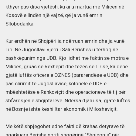
kthyer pas disa vjetësh, ku ai u martua me Milicën në
Kosovë e lindën një vajzë, që ja vunë emrin
Sllobodanka.
Kur erdhën në Shqipëri ia ndërruan emrin dhe ja vunë
Liri. Në Jugosllavi vjerri i Sali Berishës u tërhoq në
bashkëpunim nga UDB. Kjo lidhet me faktin se motra e
Milicës, gruas së Rexhepit dhe tezes së Lirisë, ka qenë
gjatë luftës oficere e OZNES (pararendëse e UDB) dhe
pas clirimit të Jugosllavisë, kolonele e UDB e
mbështetëse e Rankoviçit dhe operacioneve të tij për
shfarosjen e shqiptarëve. Ndërsa djali i saj gjatë luftës
në Bosnje ishte këshilltar ekonomik i Milosheviçit.
Me këtë shpjegohet edhe fakti që krahas detyrave të
ngarkuara Berisha ngriti shoqërinë “Shqiponja” për