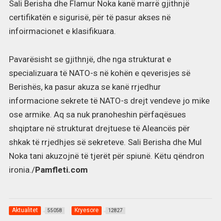
Sali Berisha dhe Flamur Noka kanë marrë gjithnjë
certifikatën e sigurisë, për të pasur akses në
infoirmacionet e klasifikuara.
Pavarësisht se gjithnjë, dhe nga strukturat e
specializuara të NATO-s në kohën e qeverisjes së
Berishës, ka pasur akuza se kanë rrjedhur
informacione sekrete të NATO-s drejt vendeve jo mike
ose armike. Aq sa nuk pranoheshin përfaqësues
shqiptare në strukturat drejtuese të Aleancës për
shkak të rrjedhjes së sekreteve. Sali Berisha dhe Mul
Noka tani akuzojnë të tjerët për spiunë. Këtu qëndron
ironia./
Pamfleti.com
Aktualitet
Kryesore
55058
12827