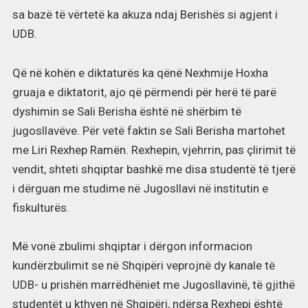
sa bazë të vërtetë ka akuza ndaj Berishës si agjent i
UDB.
Që në kohën e diktaturës ka qënë Nexhmije Hoxha
gruaja e diktatorit, ajo që përmendi për herë të parë
dyshimin se Sali Berisha është në shërbim të
jugosllavëve. Për vetë faktin se Sali Berisha martohet
me Liri Rexhep Ramën. Rexhepin, vjehrrin, pas çlirimit të
vendit, shteti shqiptar bashkë me disa studentë të tjerë
i dërguan me studime në Jugosllavi në institutin e
fiskulturës.
Më vonë zbulimi shqiptar i dërgon informacion
kundërzbulimit se në Shqipëri veprojnë dy kanale të
UDB- u prishën marrëdhëniet me Jugosllavinë, të gjithë
studentët u kthyen në Shqipëri, ndërsa Rexhepi është