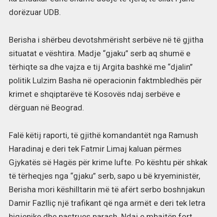
dorëzuar UDB.
Berisha i shërbeu devotshmërisht serbëve në të gjitha
situatat e vështira. Madje “gjaku” serb aq shumë e
tërhiqte sa dhe vajza e tij Argita bashkë me “djalin”
politik Lulzim Basha në operacionin faktmbledhës për
krimet e shqiptarëve të Kosovës ndaj serbëve e
dërguan në Beograd.
Falë këtij raporti, të gjithë komandantët nga Ramush
Haradinaj e deri tek Fatmir Limaj kaluan përmes
Gjykatës së Hagës për krime lufte. Po kështu për shkak
të tërheqjes nga “gjaku” serb, sapo u bë kryeministër,
Berisha mori këshilltarin më të afërt serbo boshnjakun
Damir Fazlliç një trafikant që nga armët e deri tek letra
higjenike dhe pastrues parash. Ndaj e mbajtën fort