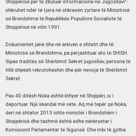
Shqipërisë për të zbuluar informacione në Jugosllavi”-
shkruhet ndër të tjera në shkresën zyrtare të Ministrisë
së Brendshme të Republikës Popullore Socialiste të
Shqipërisë në vitin 1991.
Dokumentet janë dhe në arkivën e shtetit dhe të
Ministrisë së Brendshme, pa përjashtuar ato te SHISH.
Sipas traditës së Shërbimit Sekret jugosllav, persona të
tillë shpesh rekrutoheshin dhe për nevoja të Shërbimit
Sekret.
Pas 40 ditësh Noka është kthyer në Shqipëri, si i
deportuar. Një skandal më vete. Aq më tepër që Noka,
deri në shtator 2013 ishte ministër i Brendshëm i
Shqipërisë dhe tashmë është edhe nënkryetar i
Komisionit Parlamentar të Sigurisë. Dhe mbi të gjitha