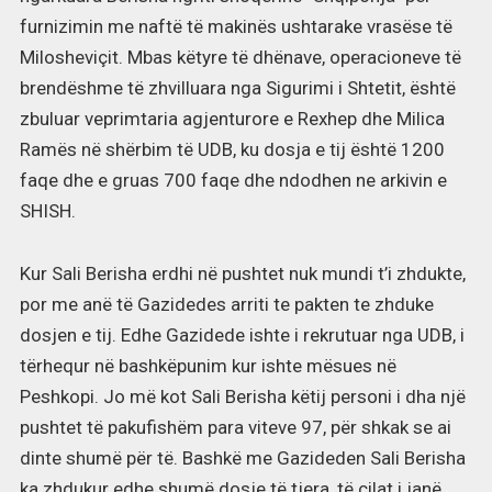
furnizimin me naftë të makinës ushtarake vrasëse të
Milosheviçit. Mbas këtyre të dhënave, operacioneve të
brendëshme të zhvilluara nga Sigurimi i Shtetit, është
zbuluar veprimtaria agjenturore e Rexhep dhe Milica
Ramës në shërbim të UDB, ku dosja e tij është 1200
faqe dhe e gruas 700 faqe dhe ndodhen ne arkivin e
SHISH.
Kur Sali Berisha erdhi në pushtet nuk mundi t’i zhdukte,
por me anë të Gazidedes arriti te pakten te zhduke
dosjen e tij. Edhe Gazidede ishte i rekrutuar nga UDB, i
tërhequr në bashkëpunim kur ishte mësues në
Peshkopi. Jo më kot Sali Berisha këtij personi i dha një
pushtet të pakufishëm para viteve 97, për shkak se ai
dinte shumë për të. Bashkë me Gazideden Sali Berisha
ka zhdukur edhe shumë dosje të tjera, të cilat i janë