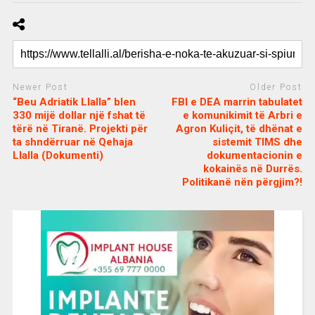
Newer Post
Older Post
“Beu Adriatik Llalla” blen
FBI e DEA marrin tabulatet
330 mijë dollar një fshat të
e komunikimit të Arbri e
tërë në Tiranë. Projekti për
Agron Kuliçit, të dhënat e
ta shndërruar në Qehaja
sistemit TIMS dhe
Llalla (Dokumenti)
dokumentacionin e
kokainës në Durrës.
Politikanë nën përgjim?!
c
d
j
a
e
o
s
n
j
i
e
o
b
m
b
o
e
e
m
b
t
o
n
u
s