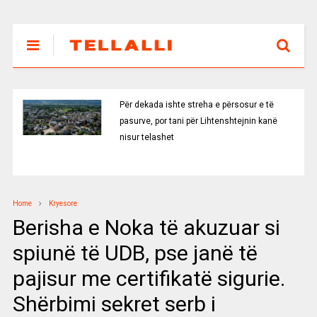
Ballistët socialistë si barcoletë
shkodrane
Home
Kryesore
Berisha e Noka të akuzuar si
spiunë të UDB, pse janë të
pajisur me certifikatë sigurie.
Shërbimi sekret serb i