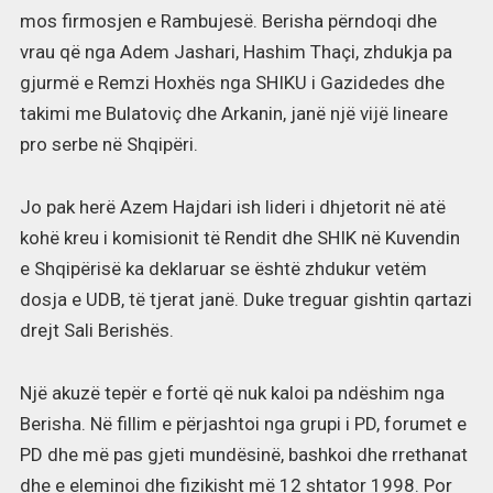
mos firmosjen e Rambujesë. Berisha përndoqi dhe
vrau që nga Adem Jashari, Hashim Thaçi, zhdukja pa
gjurmë e Remzi Hoxhës nga SHIKU i Gazidedes dhe
takimi me Bulatoviç dhe Arkanin, janë një vijë lineare
pro serbe në Shqipëri.
Jo pak herë Azem Hajdari ish lideri i dhjetorit në atë
kohë kreu i komisionit të Rendit dhe SHIK në Kuvendin
e Shqipërisë ka deklaruar se është zhdukur vetëm
dosja e UDB, të tjerat janë. Duke treguar gishtin qartazi
drejt Sali Berishës.
Një akuzë tepër e fortë që nuk kaloi pa ndëshim nga
Berisha. Në fillim e përjashtoi nga grupi i PD, forumet e
PD dhe më pas gjeti mundësinë, bashkoi dhe rrethanat
dhe e eleminoi dhe fizikisht më 12 shtator 1998. Por