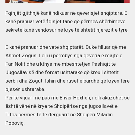
Fqinjët gjithnjë kanë ndikuar në qeverisjet shqiptare. E
kanë pranuar vetë fqinjët tanë që përmes shërbimeve
sekrete kanë vendosur në krye të shtetit njerëzit e tyre.
E kanë pranuar dhe vetë shqiptarët. Duke filluar që me
Ahmet Zogun. I cili u përmbys nga qeveria e majtë e
Fan Nolit dhe u kthye me mbështetjen Pashiqit të
Jugosllavisë dhe forcat ushtarake që kreu i shtetit
serb i dha Zogut. Ishin dhe rusët e bardhë që kryen tërë
pjesën ushtarake.
Për të vijuar më pas me Enver Hoxhën, i cili akuzohet se
është vënë në krye të Shqipërisë nga jugosllavët e
Titos përmes të të dërguarit në Shqipëri Miladin
Popoviç.