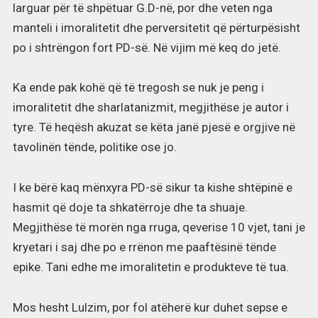
larguar për të shpëtuar G.D-në, por dhe veten nga
manteli i imoralitetit dhe perversitetit që përturpësisht
po i shtrëngon fort PD-së. Në vijim më keq do jetë.
Ka ende pak kohë që të tregosh se nuk je peng i
imoralitetit dhe sharlatanizmit, megjithëse je autor i
tyre. Të heqësh akuzat se këta janë pjesë e orgjive në
tavolinën tënde, politike ose jo.
I ke bërë kaq mënxyra PD-së sikur ta kishe shtëpinë e
hasmit që doje ta shkatërroje dhe ta shuaje.
Megjithëse të morën nga rruga, qeverise 10 vjet, tani je
kryetari i saj dhe po e rrënon me paaftësinë tënde
epike. Tani edhe me imoralitetin e produkteve të tua.
Mos hesht Lulzim, por fol atëherë kur duhet sepse e