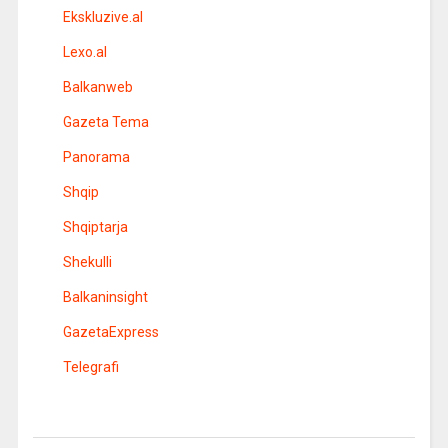
Ekskluzive.al
Lexo.al
Balkanweb
Gazeta Tema
Panorama
Shqip
Shqiptarja
Shekulli
Balkaninsight
GazetaExpress
Telegrafi