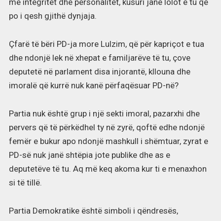
me integritet dhe personalitet, kusuri janë lolot e tu që
po i qesh gjithë dynjaja.
Çfarë të bëri PD-ja more Lulzim, që për kapriçot e tua
dhe ndonjë lek në xhepat e familjarëve të tu, çove
deputetë në parlament disa injorantë, kllouna dhe
imoralë që kurrë nuk kanë përfaqësuar PD-në?
Partia nuk është grup i një sekti imoral, pazarxhi dhe
pervers që të përkëdhel ty në zyrë, qoftë edhe ndonjë
femër e bukur apo ndonjë mashkull i shëmtuar, zyrat e
PD-së nuk janë shtëpia jote publike dhe as e
deputetëve të tu. Aq më keq akoma kur ti e menaxhon
si të tillë.
Partia Demokratike është simboli i qëndresës,