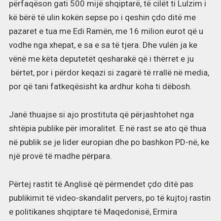
përfaqëson gati 500 mijë shqiptarë, të cilët ti Lulzim i
kë bërë të ulin kokën sepse po i qeshin çdo ditë me
pazaret e tua me Edi Ramën, me 16 milion eurot që u
vodhe nga xhepat, e sa e sa të tjera. Dhe vulën ja ke
vënë me këta deputetët qesharakë që i thërret e ju
bërtet, por i përdor keqazi si zagarë të rrallë në media,
por që tani fatkeqësisht ka ardhur koha ti dëbosh.
Janë thuajse si ajo prostituta që përjashtohet nga
shtëpia publike për imoralitet. E në rast se ato që thua
në publik se je lider europian dhe po bashkon PD-në, ke
një provë të madhe përpara.
Përtej rastit të Anglisë që përmendet çdo ditë pas
publikimit të video-skandalit pervers, po të kujtoj rastin
e politikanes shqiptare të Maqedonisë, Ermira