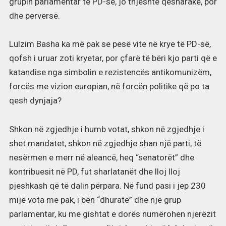
grupin parlamentar të PD-së, jo thjeshtë qesharakë, por
dhe perversë.
Lulzim Basha ka më pak se pesë vite në krye të PD-së,
qofsh i uruar zoti kryetar, por çfarë të bëri kjo parti që e
katandise nga simbolin e rezistencës antikomunizëm,
forcës me vizion europian, në forcën politike që po ta
qesh dynjaja?
Shkon në zgjedhje i humb votat, shkon në zgjedhje i
shet mandatet, shkon në zgjedhje shan një parti, të
nesërmen e merr në aleancë, heq “senatorët” dhe
kontribuesit në PD, fut sharlatanët dhe lloj lloj
pjeshkash që të dalin përpara. Në fund pasi i jep 230
mijë vota me pak, i bën “dhuratë” dhe një grup
parlamentar, ku me gishtat e dorës numërohen njerëzit