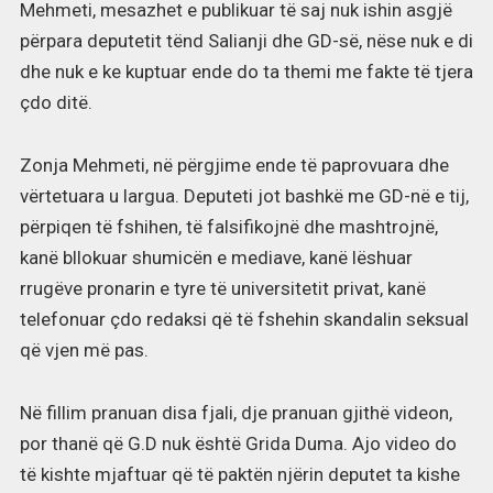
Mehmeti, mesazhet e publikuar të saj nuk ishin asgjë
përpara deputetit tënd Salianji dhe GD-së, nëse nuk e di
dhe nuk e ke kuptuar ende do ta themi me fakte të tjera
çdo ditë.
Zonja Mehmeti, në përgjime ende të paprovuara dhe
vërtetuara u largua. Deputeti jot bashkë me GD-në e tij,
përpiqen të fshihen, të falsifikojnë dhe mashtrojnë,
kanë bllokuar shumicën e mediave, kanë lëshuar
rrugëve pronarin e tyre të universitetit privat, kanë
telefonuar çdo redaksi që të fshehin skandalin seksual
që vjen më pas.
Në fillim pranuan disa fjali, dje pranuan gjithë videon,
por thanë që G.D nuk është Grida Duma. Ajo video do
të kishte mjaftuar që të paktën njërin deputet ta kishe