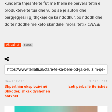
kundërta thjeshtë të fut më thellë në perversitetin e
produkteve të tua dhe vulos se je autori dhe
përgjegjësi i gjithçkaje që ka ndodhur, po ndodh dhe
do të ndodhë me këto skandale imoraliteti./
CNA.al
Aktualitet
55056
Newer Post
Older Post
Shpërthim eksplozivi në
Izeti përballë Berishës
Shkodër, shkak dyshohen
borxhet
c
d
j
a
e
o
s
n
j