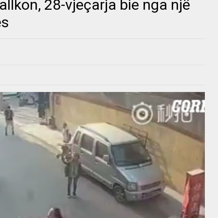
allkon, 28-vjeçarja bie nga një
es