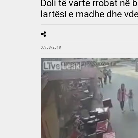
Doli të varte rrobat në b
lartësi e madhe dhe vd
07/03/2018