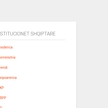
NSTITUCIONET SHQIPTARE
esidenca
yeministria
vendi
anpsarenca
KP
RPP
R