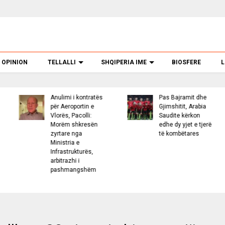
OPINION
TELLALLI
SHQIPERIA IME
BIOSFERE
L
dhe
U arrestua pas 30
“Washington Post
bia
vitesh në arrati me
Shqipëria, një
“Charter Flight”
destinacion me
tjerë
vrasësi i vëllezërve
identitetin e saj
në Patos dhe një
vajze në Belgjikë,
SHBA ekstradon në
Shqipëri Sokol
Hoxhën