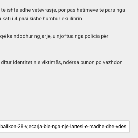
d të ishte edhe vetëvrasje, por pas hetimeve të para nga
 kati i 4 pasi kishe humbur ekuilibrin.
n që ka ndodhur ngjarje, u njoftua nga policia për
ë ditur identitetin e viktimës, ndërsa punon po vazhdon