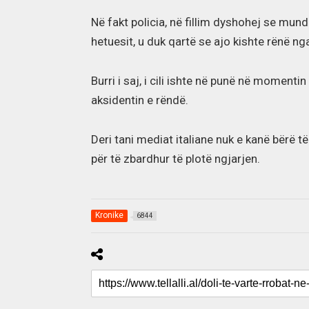
Në fakt policia, në fillim dyshohej se mun
hetuesit, u duk qartë se ajo kishte rënë nga
Burri i saj, i cili ishte në punë në momenti
aksidentin e rëndë.
Deri tani mediat italiane nuk e kanë bërë t
për të zbardhur të plotë ngjarjen.
Kronike
6844