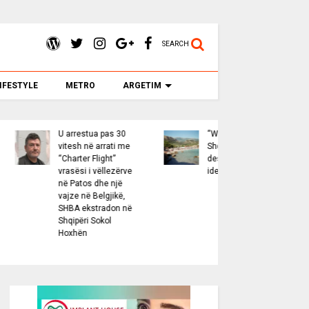
SEARCH
IFESTYLE
METRO
ARGETIM
”:
Senati amerikan
Mes flakëve në
konfirmon Eric
Mallakastër, avioni
Wendt si
“Air Tractor” bën
ambasador të
testin e parë! Edhe
SHBA-së në
2 avionë të tjerë
Shqipëri, pritet
pritet t’i bashkohen
firma e Presidentit
forcave zjarrfikëse
Trump