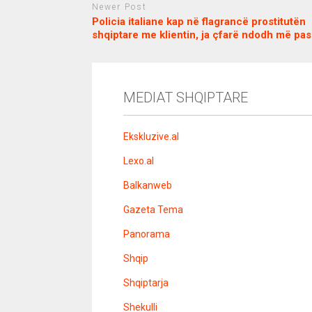
Newer Post
Policia italiane kap në flagrancë prostitutën
shqiptare me klientin, ja çfarë ndodh më pas
c
d
j
a
e
o
s
n
j
i
e
o
b
m
b
MEDIAT SHQIPTARE
o
e
e
m
b
t
o
n
Ekskluzive.al
u
s
Lexo.al
u
v
Balkanweb
e
r
Gazeta Tema
e
n
Panorama
s
i
Shqip
t
e
l
Shqiptarja
e
r
Shekulli