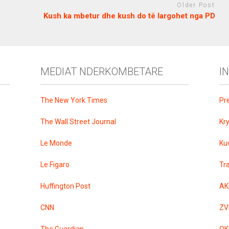
Older Post
Kush ka mbetur dhe kush do të largohet nga PD
MEDIAT NDERKOMBETARE
I
The New York Times
Pr
The Wall Street Journal
Kr
Le Monde
Ku
Le Figaro
Tr
Huffington Post
AK
CNN
ZV
The Guardian
QK