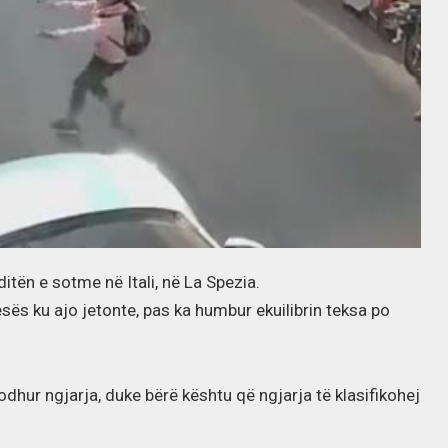
itën e sotme në Itali, në La Spezia.
tesës ku ajo jetonte, pas ka humbur ekuilibrin teksa po
hur ngjarja, duke bërë kështu që ngjarja të klasifikohej