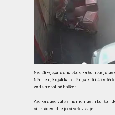
Një 28-vjeçare shqiptare ka humbur jetën d
Nëna e një djali ka rënë nga kati i 4 i ndër
varte rrobat në ballkon.
Ajo ka qenë vetëm në momentin kur ka ndod
si aksident dhe jo si vetëvrasje.