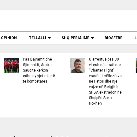
OPINION
TELLALLI
SHQIPERIA IME
BIOSFERE
L
s Bajramit dhe
U arrestua pas 30
“Wash
imshitit, Arabia
vitesh në arrati me
Shqip
udite kërkon
“Charter Flight”
dest
he dy yjet e tjerë
vrasësi i vëllezërve
ident
 kombëtares
në Patos dhe një
vajze në Belgjikë,
SHBA ekstradon në
Shqipëri Sokol
Hoxhën