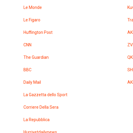
Le Monde
Ku
Le Figaro
Tr
Huffington Post
AK
CNN
ZV
The Guardian
QK
BBC
SH
Daily Mail
AK
La Gazzetta dello Sport
Corriere Della Sera
La Repubblica
Hurriyetdailynews