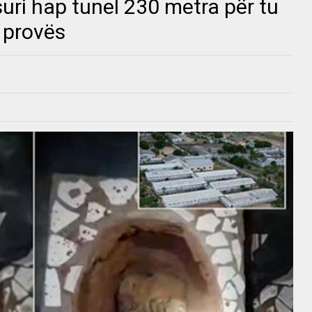
uri hap tunel 230 metra për tu
ë provës