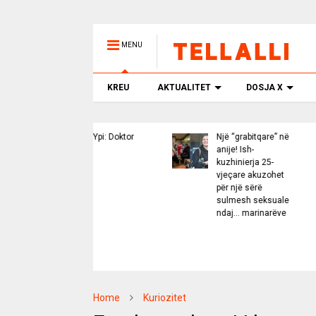
MENU
KREU
AKTUALITET
DOSJA X
Edison Ypi: Doktor
Një “grabitqare” në
Pa
Cubi…
anije! Ish-
Gj
kuzhinierja 25-
Sa
vjeçare akuzohet
ed
për një sërë
të
sulmesh seksuale
ndaj… marinarëve
Home
Kuriozitet