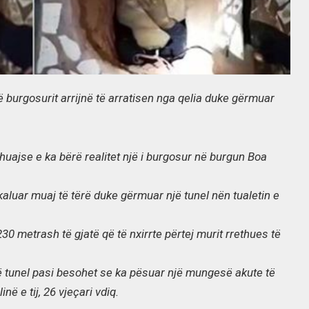
ë burgosurit arrijnë të arratisen nga qelia duke gërmuar
thuajse e ka bërë realitet një i burgosur në burgun Boa
kaluar muaj të tërë duke gërmuar një tunel nën tualetin e
230 metrash të gjatë që të nxirrte përtej murit rrethues të
 në tunel pasi besohet se ka pësuar një mungesë akute të
në e tij, 26 vjeçari vdiq.