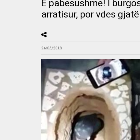
E pabesushme! I burgos
arratisur, por vdes gjat
24/05/2018