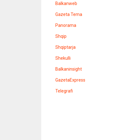
v
Balkanweb
e
r
Gazeta Tema
e
n
Panorama
s
i
Shqip
t
e
l
Shqiptarja
e
r
Shekulli
Balkaninsight
GazetaExpress
Telegrafi