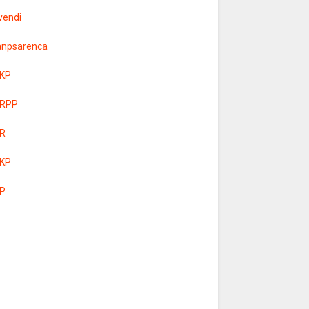
vendi
anpsarenca
KP
RPP
R
KP
P