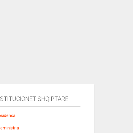
NSTITUCIONET SHQIPTARE
esidenca
yeministria