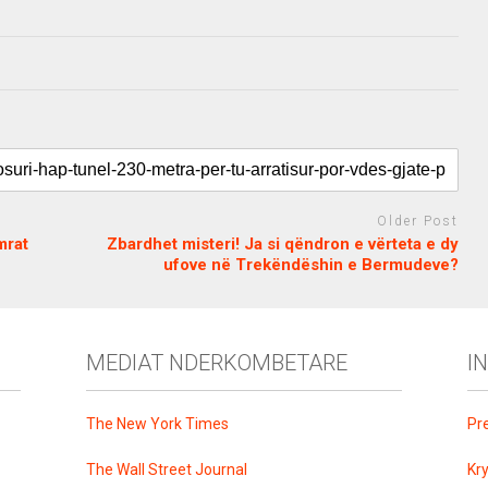
Older Post
mrat
Zbardhet misteri! Ja si qëndron e vërteta e dy
ufove në Trekëndëshin e Bermudeve?
MEDIAT NDERKOMBETARE
I
The New York Times
Pr
The Wall Street Journal
Kr