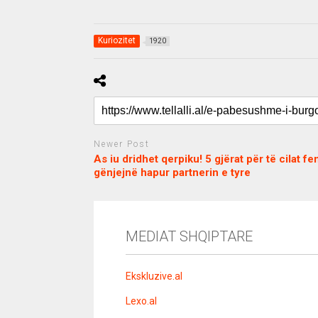
Kuriozitet
1920
Newer Post
As iu dridhet qerpiku! 5 gjërat për të cilat fe
gënjejnë hapur partnerin e tyre
c
d
j
a
e
o
s
n
j
i
e
o
b
m
b
MEDIAT SHQIPTARE
o
e
e
m
b
t
o
n
Ekskluzive.al
u
s
Lexo.al
u