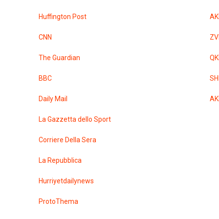
Huffington Post
AK
CNN
ZV
The Guardian
QK
BBC
SH
Daily Mail
AK
La Gazzetta dello Sport
Corriere Della Sera
La Repubblica
Hurriyetdailynews
ProtoThema