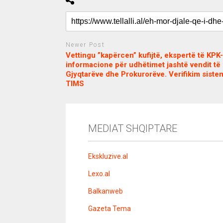
Newer Post
Vettingu ”kapërcen” kufijtë, ekspertë të KPK
informacione për udhëtimet jashtë vendit të
Gjyqtarëve dhe Prokurorëve. Verifikim sistem
TIMS
c
d
j
a
e
o
s
n
j
i
e
o
b
m
b
MEDIAT SHQIPTARE
o
e
e
m
b
t
o
n
Ekskluzive.al
u
s
Lexo.al
u
v
Balkanweb
e
r
Gazeta Tema
e
n