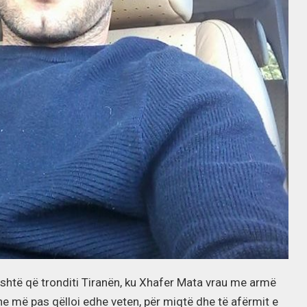
fishtë që tronditi Tiranën, ku Xhafer Mata vrau me armë
 dhe më pas qëlloi edhe veten, për miqtë dhe të afërmit e