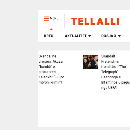
MENU
KREU
AKTUALITET
DOSJA X
Skandal në
Skandal!
Eu
drejtësi: Akuza
Pretendimi
va
“bombë” e
tronditës i “The
“T
prokurores
Telegraph”:
e 
Kalanxhi: “Ju po
Dashnorja e
mi
mbroni krimin”!
Infantinos u pagua
nx
nga UEFA!