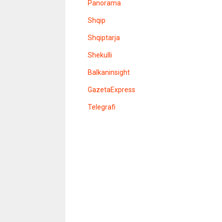
Panorama
s
i
Shqip
t
e
l
Shqiptarja
e
r
Shekulli
Balkaninsight
GazetaExpress
Telegrafi