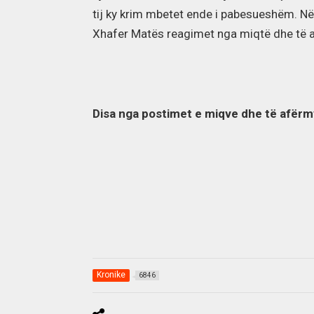
tij ky krim mbetet ende i pabesueshëm. Në r
Xhafer Matës reagimet nga miqtë dhe të 
Disa nga postimet e miqve dhe të afër
Kronike
6846