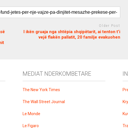
Older Post
-së
I ikën gruaja nga shtëpia shqipëtarit, ai tenton t’i
vejë flakën pallatit, 20 familje evakuohen
it
MEDIAT NDERKOMBETARE
I
The New York Times
Pr
The Wall Street Journal
Kr
Le Monde
Ku
Le Figaro
Tr