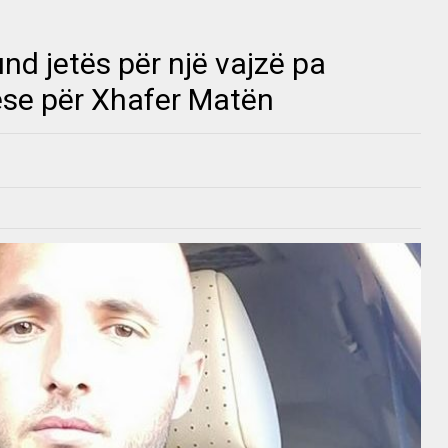
und jetës për një vajzë pa
ëse për Xhafer Matën