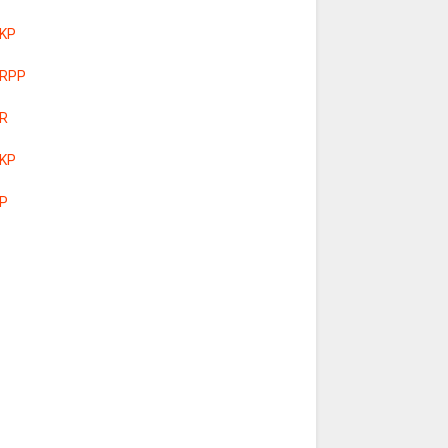
KP
RPP
R
KP
P