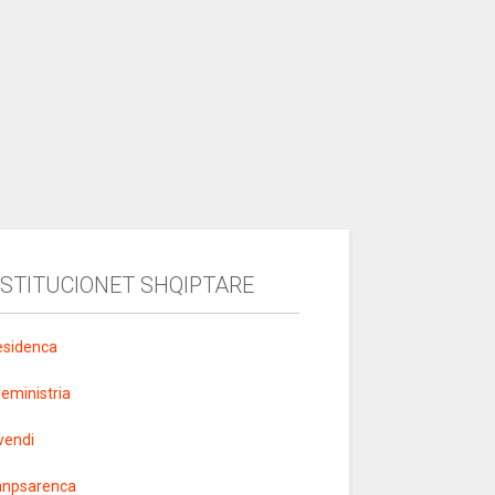
NSTITUCIONET SHQIPTARE
esidenca
yeministria
vendi
anpsarenca