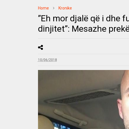
Home
Kronike
”Eh mor djalë që i dhe f
dinjitet”: Mesazhe prek
10/06/2018