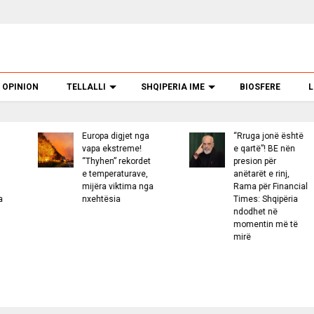
OPINION
TELLALLI
SHQIPERIA IME
BIOSFERE
L
ropa digjet nga
“Rruga jonë është
Bomb
pa ekstreme!
e qartë”! BE nën
Mess
hyhen” rekordet
presion për
tenta
temperaturave,
anëtarët e rinj,
afru
jëra viktima nga
Rama për Financial
hotel
ehtësia
Times: Shqipëria
sekr
ndodhet në
kërc
momentin më të
trond
mirë