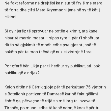
Në fakt reforma në drejtësi ka nisur të fryjë me erëra
të forta dhe çifti Meta-Kryemadhi janë në sy të këtij
cikloni.
Si dy njerëz të sprovuar në botën e krimit, ata kanë
nisur të marrin masat – sipas tyre – për t’i shpëtuar
ditës së gjykimit të madh edhe pse gjasat janë të
pakëta për të mos thënë që nuk ekzistojnë fare.
Por çfarë bën Likja për t’i hedhur sy publikut, atij pak
publiku që e ndjek?
Kalon ditën në Cërrik gjoja për të përkujtuar 75 vjetorin
e Batalionit partizan të Dumresë kur në fakt qëllimi
është që, përveçse të rrijë sa më larg tallazeve të
Tiranës, po mundi edhe të kapë ndonjë kockë për tu