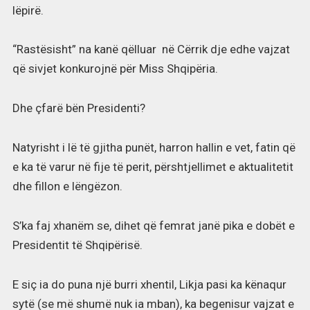
lëpirë.
“Rastësisht” na kanë qëlluar në Cërrik dje edhe vajzat
që sivjet konkurojnë për Miss Shqipëria.
Dhe çfarë bën Presidenti?
Natyrisht i lë të gjitha punët, harron hallin e vet, fatin që
e ka të varur në fije të perit, përshtjellimet e aktualitetit
dhe fillon e lëngëzon.
S’ka faj xhanëm se, dihet që femrat janë pika e dobët e
Presidentit të Shqipërisë.
E siç ia do puna një burri xhentil, Likja pasi ka kënaqur
sytë (se më shumë nuk ia mban), ka begenisur vajzat e