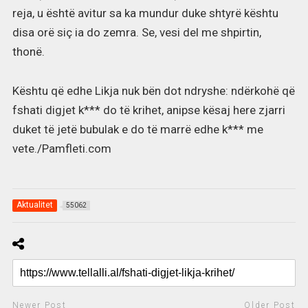
reja, u është avitur sa ka mundur duke shtyrë kështu
disa orë siç ia do zemra. Se, vesi del me shpirtin,
thonë.
Kështu që edhe Likja nuk bën dot ndryshe: ndërkohë që
fshati digjet k*** do të krihet, anipse kësaj here zjarri
duket të jetë bubulak e do të marrë edhe k*** me
vete./Pamfleti.com
Aktualitet
55062
Newer Post
Older Post