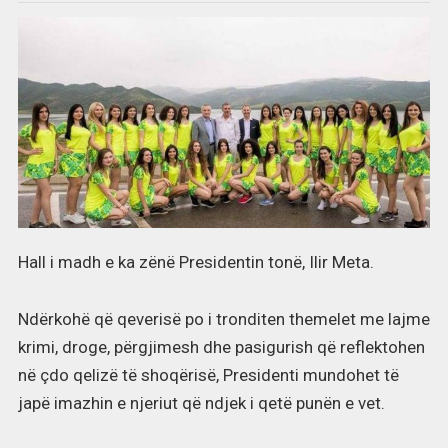
Hall i madh e ka zënë Presidentin tonë, Ilir Meta.
Ndërkohë që qeverisë po i tronditen themelet me lajme
krimi, droge, përgjimesh dhe pasigurish që reflektohen
në çdo qelizë të shoqërisë, Presidenti mundohet të
japë imazhin e njeriut që ndjek i qetë punën e vet.