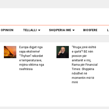
OPINION
TELLALLI
SHQIPERIA IME
BIOSFERE
L
opa digjet nga
“Rruga jonë është
Bomba 
a ekstreme!
e qartë”! BE nën
Messi
yhen” rekordet
presion për
tentati
emperaturave,
anëtarët e rinj,
afruar
ëra viktima nga
Rama për Financial
hotel,
htësia
Times: Shqipëria
sekret
ndodhet në
kërcën
momentin më të
trondi
mirë