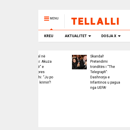
MENU
KREU
AKTUALITET
DOSJA X
Skandal në
Skandal!
Eur
rejtësi: Akuza
Pretendimi
vap
“bombë” e
tronditës i “The
“Th
prokurores
Telegraph”:
e t
alanxhi: “Ju po
Dashnorja e
mij
broni krimin”!
Infantinos u pagua
nxe
nga UEFA!