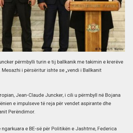
cker përmbylli turin e tij ballkanik me takimin e krerëve
Mesazhi i përsëritur ishte se „vendi i Ballkanit
uropian, Jean-Claude Juncker, i cili u përmbyll në Bojana
ënien e impulseve të reja për vendet aspirante dhe
anit Perëndimor.
e ngarkuara e BE-së për Politikën e Jashtme, Federica