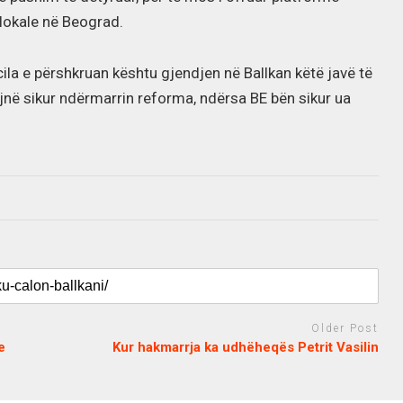
lokale në Beograd.
cila e përshkruan kështu gjendjen në Ballkan këtë javë të
bëjnë sikur ndërmarrin reforma, ndërsa BE bën sikur ua
Older Post
e
Kur hakmarrja ka udhëheqës Petrit Vasilin