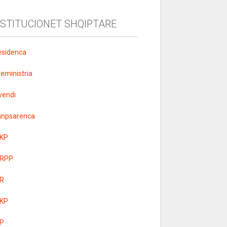
NSTITUCIONET SHQIPTARE
esidenca
yeministria
vendi
anpsarenca
KP
RPP
R
KP
P