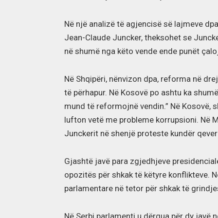
Në një analizë të agjencisë së lajmeve dpa,
Jean-Claude Juncker, theksohet se Juncker 
në shumë nga këto vende ende punët çalo
Në Shqipëri, nënvizon dpa, reforma në drej
të përhapur. Në Kosovë po ashtu ka shumë 
mund të reformojnë vendin.” Në Kosovë, sh
lufton vetë me probleme korrupsioni. Në Ma
Junckerit në shenjë proteste kundër qever
Gjashtë javë para zgjedhjeve presidencial
opozitës për shkak të këtyre konflikteve.
parlamentare në tetor për shkak të grindjes
Në Serbi parlamenti u dërgua për dy javë n