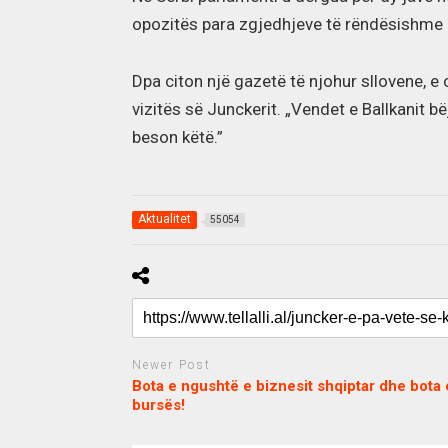
opozitës para zgjedhjeve të rëndësishme 
Dpa citon një gazetë të njohur sllovene, e 
vizitës së Junckerit. „Vendet e Ballkanit 
beson këtë.”
Aktualitet
55054
Newer Post
Bota e ngushtë e biznesit shqiptar dhe bota 
bursës!
c
d
j
a
e
o