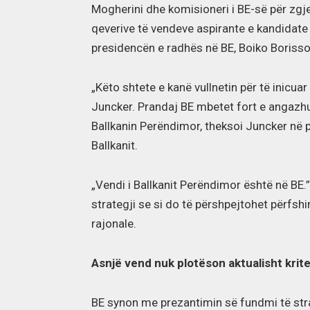
Mogherini dhe komisioneri i BE-së për zgj
qeverive të vendeve aspirante e kandidate
presidencën e radhës në BE, Boiko Boriss
„Këto shtete e kanë vullnetin për të inicu
Juncker. Prandaj BE mbetet fort e angazhu
Ballkanin Perëndimor, theksoi Juncker në p
Ballkanit.
„Vendi i Ballkanit Perëndimor është në BE.
strategji se si do të përshpejtohet përfshir
rajonale.
Asnjë vend nuk plotëson aktualisht krit
BE synon me prezantimin së fundmi të str