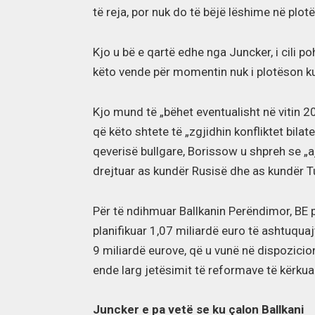
të reja, por nuk do të bëjë lëshime në plot
Kjo u bë e qartë edhe nga Juncker, i cili p
këto vende për momentin nuk i plotëson ku
Kjo mund të „bëhet eventualisht në vitin 2
që këto shtete të „zgjidhin konfliktet bilate
qeverisë bullgare, Borissow u shpreh se „
drejtuar as kundër Rusisë dhe as kundër T
Për të ndihmuar Ballkanin Perëndimor, BE 
planifikuar 1,07 miliardë euro të ashtuqua
9 miliardë eurove, që u vunë në dispozicio
ende larg jetësimit të reformave të kërkua
Juncker e pa vetë se ku çalon Ballkani