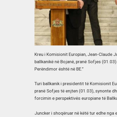
Kreu i Komisionit Europian, Jean-Claude Jun
ballkanikë në Bojanë, pranë Sofjes (01.03). 
Perëndimor është në BE.”
Turi ballkanik i presidentit të Komisionit E
pranë Sofjes të enjten (01.03), synonte dh
forcimin e perspektivës europiane të Ballk
Juncker i shoqëruar në këtë tur edhe nga 