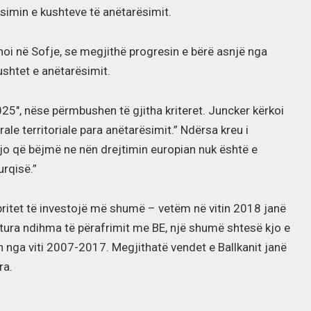
ësimin e kushteve të anëtarësimit.
ohoi në Sofje, se megjithë progresin e bërë asnjë nga
shtet e anëtarësimit.
025″, nëse përmbushen të gjitha kriteret. Juncker kërkoi
rale territoriale para anëtarësimit.” Ndërsa kreu i
ajo që bëjmë ne nën drejtimin europian nuk është e
urqisë.”
pritet të investojë më shumë – vetëm në vitin 2018 janë
jtura ndihma të përafrimit me BE, një shumë shtesë kjo e
n nga viti 2007-2017. Megjithatë vendet e Ballkanit janë
ra.