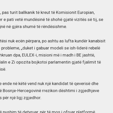
 pas turit ballkanik të kreut të Komisionit Europian,
e pati vetë mundësinë të shohë gjatë vizitës së tij, se
jnë në gjëra shumë të rëndësishme.
tësi nuk ecën përpara, po ashtu as lufta kundër kanabisit
probleme, „duket i gabuar modeli se ish-liderë rebelë
kruan dpa, EULEX-i, misioni më i madh i BE jashtë,
lin e Zi opozita bojkotoi parlamentin gjatë fjalimit të
isë.
e ende në këtë vend nuk një kandidat të qeverisë dhe
 Në Bosnje-Hercegovinë rrezikon dështimi i zgjedhjeve
 për një ligj zgjedhor.
ë pushim të detyruar, për të mos i ofruar platformë