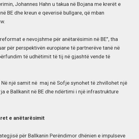
erimin, Johannes Hahn u takua në Bojana me krerët e
 në BE dhe kreun e qeverisë bullgare, që mban
ow.
ar reformat e nevojshme për anëtarësimin në BE”, tha
ar për perspektivën europiane të partnerëve tanë në
ërfundim të udhëtimit të tij në gjashtë vende të
” Në një samit në maj në Sofje synohet të zhvillohet një
ja e Ballkanit në BE dhe ndërtimi i një infrastrukture
eret e anëtarësimit
ategjisë për Ballkanin Perëndimor dhënien e impulseve