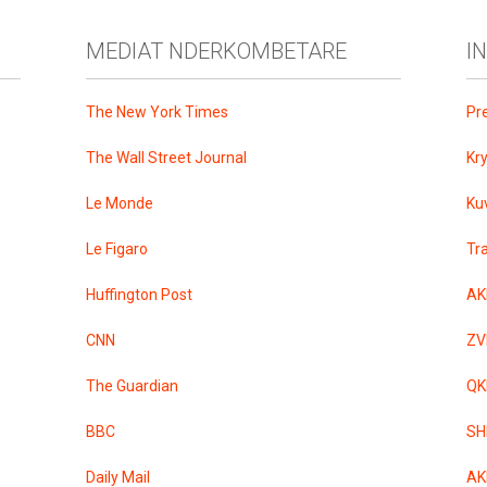
MEDIAT NDERKOMBETARE
I
The New York Times
Pr
The Wall Street Journal
Kr
Le Monde
Ku
Le Figaro
Tr
Huffington Post
AK
CNN
ZV
The Guardian
QK
BBC
SH
Daily Mail
AK