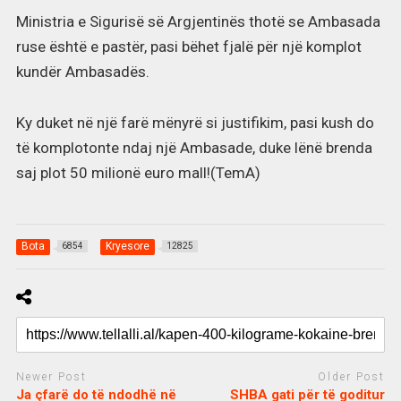
Ministria e Sigurisë së Argjentinës thotë se Ambasada
ruse është e pastër, pasi bëhet fjalë për një komplot
kundër Ambasadës.
Ky duket në një farë mënyrë si justifikim, pasi kush do
të komplotonte ndaj një Ambasade, duke lënë brenda
saj plot 50 milionë euro mall!(TemA)
Bota
Kryesore
6854
12825
Newer Post
Older Post
Ja çfarë do të ndodhë në
SHBA gati për të goditur