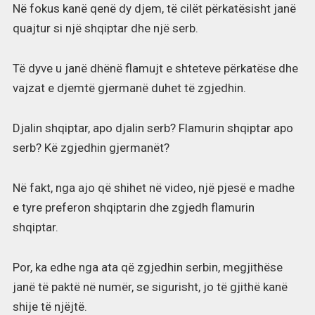
Në fokus kanë qenë dy djem, të cilët përkatësisht janë
quajtur si një shqiptar dhe një serb.
Të dyve u janë dhënë flamujt e shteteve përkatëse dhe
vajzat e djemtë gjermanë duhet të zgjedhin.
Djalin shqiptar, apo djalin serb? Flamurin shqiptar apo
serb? Kë zgjedhin gjermanët?
Në fakt, nga ajo që shihet në video, një pjesë e madhe
e tyre preferon shqiptarin dhe zgjedh flamurin
shqiptar.
Por, ka edhe nga ata që zgjedhin serbin, megjithëse
janë të paktë në numër, se sigurisht, jo të gjithë kanë
shije të njëjtë.