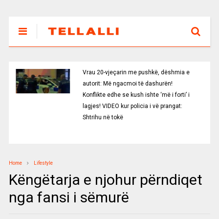
Vrau 20-vjeçarin me pushkë, dëshmia e
autorit: Më ngacmoi të dashurën!
Konflikte edhe se kush ishte ‘më i forti’ i
lagjes! VIDEO kur policia i vë prangat:
Shtrihu në tokë
Home
Lifestyle
Këngëtarja e njohur përndiqet
nga fansi i sëmurë