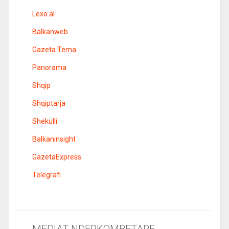
Lexo.al
Balkanweb
Gazeta Tema
Panorama
Shqip
Shqiptarja
Shekulli
Balkaninsight
GazetaExpress
Telegrafi
MEDIAT NDERKOMBETARE