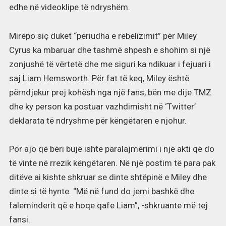
edhe në videoklipe të ndryshëm.
Mirëpo siç duket “periudha e rebelizimit” për Miley
Cyrus ka mbaruar dhe tashmë shpesh e shohim si një
zonjushë të vërtetë dhe me siguri ka ndikuar i fejuari i
saj Liam Hemsworth. Për fat të keq, Miley është
përndjekur prej kohësh nga një fans, bën me dije TMZ
dhe ky person ka postuar vazhdimisht në ‘Twitter’
deklarata të ndryshme për këngëtaren e njohur.
Por ajo që bëri bujë ishte paralajmërimi i një akti që do
të vinte në rrezik këngëtaren. Në një postim të para pak
ditëve ai kishte shkruar se dinte shtëpinë e Miley dhe
dinte si të hynte. “Më në fund do jemi bashkë dhe
faleminderit që e hoqe qafe Liam”, -shkruante më tej
fansi.