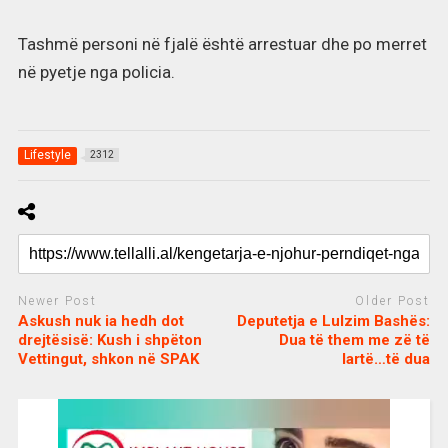
Tashmë personi në fjalë është arrestuar dhe po merret
në pyetje nga policia.
Lifestyle
2312
Newer Post
Older Post
Askush nuk ia hedh dot
Deputetja e Lulzim Bashës:
drejtësisë: Kush i shpëton
Dua të them me zë të
Vettingut, shkon në SPAK
lartë…të dua
c
d
j
a
e
o
s
n
j
i
e
o
b
m
b