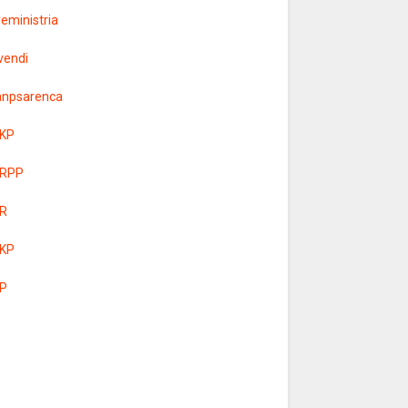
yeministria
vendi
anpsarenca
KP
RPP
R
KP
P