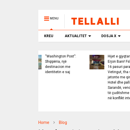
MENU
KREU
AKTUALITET
DOSJA X
“Washington Post”:
Hijet e gjyqtarit
V
Shqipëria, një
Erjon Bani! Fshehu
v
destinacion me
16 pasuri para
n
identitetin e saj
Vetingut, tha se
k
jetonte me qira:
p
Hotel dhe pallat në
Sarandë, vendime
të çuditshme dhe
në konflikt interesi
Home
Blog