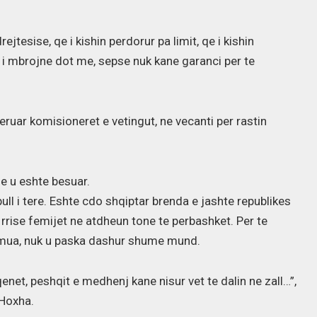
ejtesise, qe i kishin perdorur pa limit, qe i kishin
 i mbrojne dot me, sepse nuk kane garanci per te
eruar komisioneret e vetingut, ne vecanti per rastin
e u eshte besuar.
ll i tere. Eshte cdo shqiptar brenda e jashte republikes
rrise femijet ne atdheun tone te perbashket. Per te
he mua, nuk u paska dashur shume mund.
net, peshqit e medhenj kane nisur vet te dalin ne zall…”,
 Hoxha.