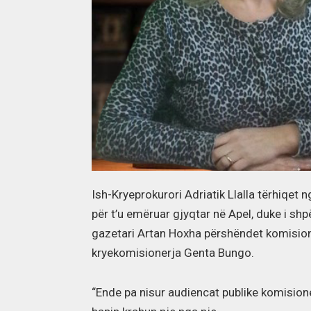
Ish-Kryeprokurori Adriatik Llalla tërhiqet 
për t’u emëruar gjyqtar në Apel, duke i shp
gazetari Artan Hoxha përshëndet komisioner
kryekomisionerja Genta Bungo.
“Ende pa nisur audiencat publike komisione