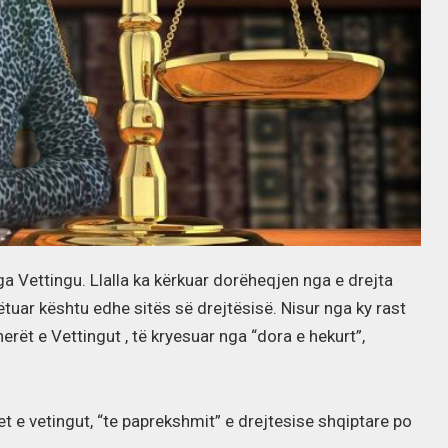
nga Vettingu. Llalla ka kërkuar dorëheqjen nga e drejta
ëtuar kështu edhe sitës së drejtësisë. Nisur nga ky rast
ët e Vettingut , të kryesuar nga “dora e hekurt”,
t e vetingut, “te paprekshmit” e drejtesise shqiptare po