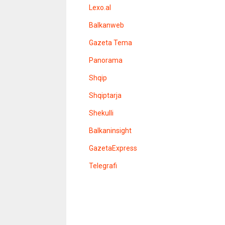
s
Lexo.al
u
v
Balkanweb
e
r
Gazeta Tema
e
n
Panorama
s
i
Shqip
t
e
l
Shqiptarja
e
r
Shekulli
Balkaninsight
GazetaExpress
Telegrafi