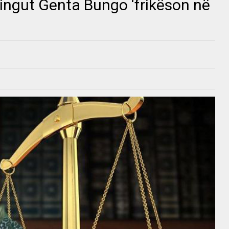
ingut Genta Bungo ‘frikëson në