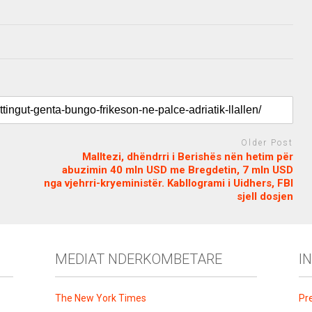
Older Post
Malltezi, dhëndrri i Berishës nën hetim për
abuzimin 40 mln USD me Bregdetin, 7 mln USD
nga vjehrri-kryeministër. Kabllogrami i Uidhers, FBI
sjell dosjen
MEDIAT NDERKOMBETARE
I
The New York Times
Pr