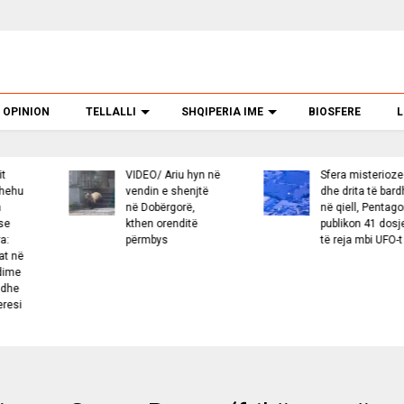
OPINION
TELLALLI
SHQIPERIA IME
BIOSFERE
L
IDEO/ Ariu hyn në
Sfera misterioze
Greq
endin e shenjtë
dhe drita të bardha
përp
ë Dobërgorë,
në qiell, Pentagoni
kokë
then orenditë
publikon 41 dosje
nëna
ërmbys
të reja mbi UFO-t
i bir
VIDE
tragj