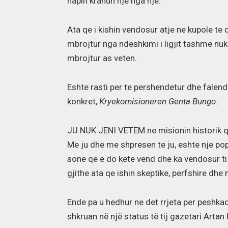
hapin krahun nje nga nje.
Ata qe i kishin vendosur atje ne kupole te dr
mbrojtur nga ndeshkimi i ligjit tashme nuk
mbrojtur as veten.
Eshte rasti per te pershendetur dhe falend
konkret,
Kryekomisioneren Genta Bungo.
JU NUK JENI VETEM ne misionin historik q
Me ju dhe me shpresen te ju, eshte nje popu
sone qe e do kete vend dhe ka vendosur ti 
gjithe ata qe ishin skeptike, perfshire d
Ende pa u hedhur ne det rrjeta per peshkaqe
shkruan në një status të tij gazetari Artan