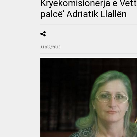
Kryekomisionerja e Vett
palcë’ Adriatik Llallën
11/02/2018