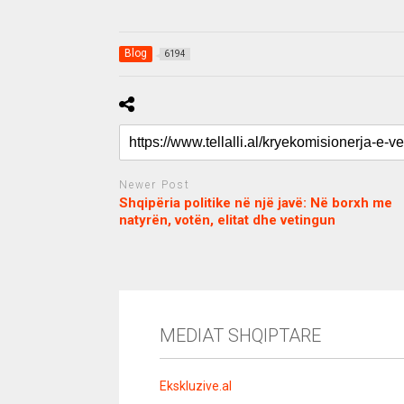
Blog
6194
Newer Post
Shqipëria politike në një javë: Në borxh me
natyrën, votën, elitat dhe vetingun
c
d
j
a
e
o
s
n
j
i
e
o
b
m
b
MEDIAT SHQIPTARE
o
e
e
m
b
t
o
n
Ekskluzive.al
u