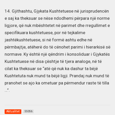
14. Gjithashtu, Gjykata Kushtetuese në jurisprudencën
e saj ka theksuar se nëse ndodhemi përpara një norme
ligjore, që nuk mbështetet në parimet dhe rregullimet e
specifikuara kushtetuese, por në tejkalime
jashtëkushtetuese, si në formë ashtu edhe në
përmbajtje, atëherë do të cënohet parimi i hierarkisë së
normave. Ky është një qëndrim i konsoliduar i Gjykatës
Kushtetuese në disa çështje të tjera analoge, në të
cilat ka theksuar se “atë që nuk ka dashur ta bëjë
Kushtetuta nuk mund ta bëjë ligji. Prandaj nuk mund të
pranohet se ajo ka ometuar pa përmendur raste të tilla
…”.
Aktualitet
55056