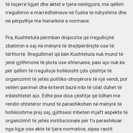
të nxjerrë ligjet dhe aktet e tjera nënligjore, me qëllim
rregullimin e marrëdhënieve në fusha të ndryshme dhe
në përputhje me hierarkinë e normave.
Pra, Kushtetuta përmban dispozita që rregullojnë
zbatimin e saj në mënyrë të drejtpërdrejtë ose të
tërthortë. Rregullimet që bën Kushtetuta nuk mund të
jenë gjithmonë të plota ose shteruese, pasi ajo nuk ka
për qëllim të rregullojë hollësisht çdo çështje të
organizimit të jetës politiko-shoqërore të një vendi, por
vetëm parimet dhe kriteret bazë mbi të cilat duhet të
mbështetet ajo. Edhe pse disa çështje që lidhen me
rendin shtetëror mund të parashikohen në mënyrë të
hollësishme prej saj, gjithsesi mbeten mjaft aspekte të
organizimit të jetës institucionale për t’u parashikuar
nga ligje ose akte të tjera normative, sipas rastit.