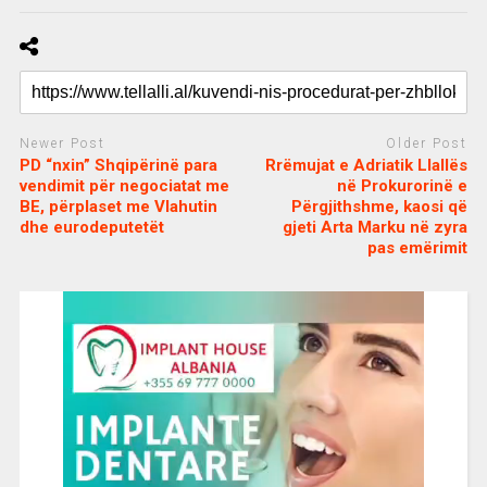
Newer Post
Older Post
PD “nxin” Shqipërinë para
Rrëmujat e Adriatik Llallës
vendimit për negociatat me
në Prokurorinë e
BE, përplaset me Vlahutin
Përgjithshme, kaosi që
dhe eurodeputetët
gjeti Arta Marku në zyra
pas emërimit
c
d
j
a
e
o
s
n
j
i
e
o
b
m
b
o
e
e
m
b
t
o
n
u
s
u
v