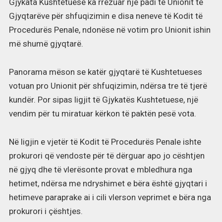
Gjykata Kushtetuese ka rrëzuar një padi të Unionit të
Gjyqtarëve për shfuqizimin e disa neneve të Kodit të
Procedurës Penale, ndonëse në votim pro Unionit ishin
më shumë gjyqtarë.
Panorama
mëson se katër gjyqtarë të Kushtetueses
votuan pro Unionit për shfuqizimin, ndërsa tre të tjerë
kundër. Por sipas ligjit të Gjykatës Kushtetuese, një
vendim për tu miratuar kërkon të paktën pesë vota.
Në ligjin e vjetër të Kodit të Procedurës Penale ishte
prokurori që vendoste për të dërguar apo jo cështjen
në gjyq dhe të vlerësonte provat e mbledhura nga
hetimet, ndërsa me ndryshimet e bëra është gjyqtari i
hetimeve paraprake ai i cili vlerson veprimet e bëra nga
prokurori i çështjes.