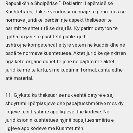
Republikën e Shqipërisë “. Deklarimi i epërsisë së
Kushtetutës, duke e vendosur në majë të piramidës së
normave juridike, përbën një aspekt thelbësor të
parimit të shtetit të së drejtës. Ky parim detyron të
gjitha organet e pushtetit publik që t’i
ushtrojnë kompetencat e tyre vetëm në kuadër dhe në
bazë të normave kushtetuese. Aktet juridike që nxirren
nga këto organe duhet të jenë në pajtim me aktet
juridike me të larta, si në kuptimin formal, ashtu edhe
atë material.
11. Gjykata ka theksuar se nuk është detyrë e saj
shqyrtimi i përplasjeve dhe papajtueshmërive mes dy
ligjeve të ndryshme apo ligjeve dhe kodeve. Në
juridiksionin kushtetues hyjnë papajtueshmëria e
ligjeve apo kodeve me Kushtetutën.