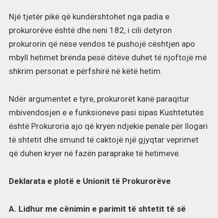
Një tjetër pikë që kundërshtohet nga padia e
prokurorëve është dhe neni 182, i cili detyron
prokurorin që nëse vendos të pushojë cështjen apo
mbyll hetimet brënda pesë ditëve duhet të njoftojë më
shkrim personat e përfshirë në këtë hetim.
Ndër argumentet e tyre, prokurorët kanë paraqitur
mbivendosjen e e funksioneve pasi sipas Kushtetutës
është Prokuroria ajo që kryen ndjekie penale për llogari
të shtetit dhe smund të caktojë një gjyqtar veprimet
që duhen kryer në fazën paraprake të hetimeve.
Deklarata e plotë e Unionit të Prokurorëve
A. Lidhur me cënimin e parimit të shtetit të së