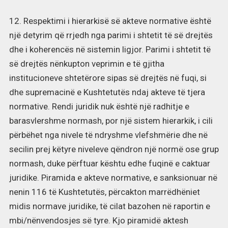
12. Respektimi i hierarkisë së akteve normative është
një detyrim që rrjedh nga parimi i shtetit të së drejtës
dhe i koherencës në sistemin ligjor. Parimi i shtetit të
së drejtës nënkupton veprimin e të gjitha
institucioneve shtetërore sipas së drejtës në fuqi, si
dhe supremacinë e Kushtetutës ndaj akteve të tjera
normative. Rendi juridik nuk është një radhitje e
barasvlershme normash, por një sistem hierarkik, i cili
përbëhet nga nivele të ndryshme vlefshmërie dhe në
secilin prej këtyre niveleve qëndron një normë ose grup
normash, duke përftuar kështu edhe fuqinë e caktuar
juridike. Piramida e akteve normative, e sanksionuar në
nenin 116 të Kushtetutës, përcakton marrëdhëniet
midis normave juridike, të cilat bazohen në raportin e
mbi/nënvendosjes së tyre. Kjo piramidë aktesh