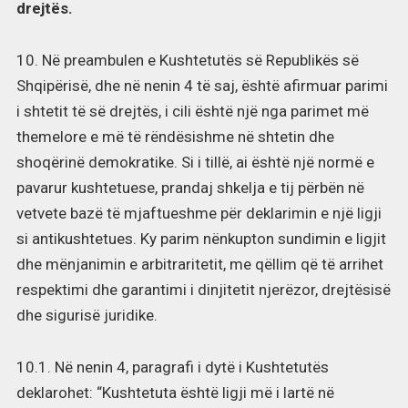
drejtës.
10. Në preambulen e Kushtetutës së Republikës së
Shqipërisë, dhe në nenin 4 të saj, është afirmuar parimi
i shtetit të së drejtës, i cili është një nga parimet më
themelore e më të rëndësishme në shtetin dhe
shoqërinë demokratike. Si i tillë, ai është një normë e
pavarur kushtetuese, prandaj shkelja e tij përbën në
vetvete bazë të mjaftueshme për deklarimin e një ligji
si antikushtetues. Ky parim nënkupton sundimin e ligjit
dhe mënjanimin e arbitraritetit, me qëllim që të arrihet
respektimi dhe garantimi i dinjitetit njerëzor, drejtësisë
dhe sigurisë juridike.
10.1. Në nenin 4, paragrafi i dytë i Kushtetutës
deklarohet: “Kushtetuta është ligji më i lartë në