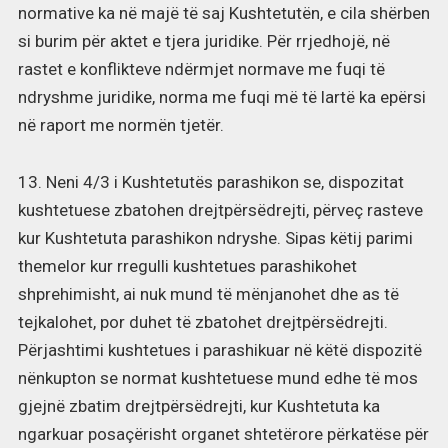
normative ka në majë të saj Kushtetutën, e cila shërben
si burim për aktet e tjera juridike. Për rrjedhojë, në
rastet e konflikteve ndërmjet normave me fuqi të
ndryshme juridike, norma me fuqi më të lartë ka epërsi
në raport me normën tjetër.
13. Neni 4/3 i Kushtetutës parashikon se, dispozitat
kushtetuese zbatohen drejtpërsëdrejti, përveç rasteve
kur Kushtetuta parashikon ndryshe. Sipas këtij parimi
themelor kur rregulli kushtetues parashikohet
shprehimisht, ai nuk mund të mënjanohet dhe as të
tejkalohet, por duhet të zbatohet drejtpërsëdrejti.
Përjashtimi kushtetues i parashikuar në këtë dispozitë
nënkupton se normat kushtetuese mund edhe të mos
gjejnë zbatim drejtpërsëdrejti, kur Kushtetuta ka
ngarkuar posaçërisht organet shtetërore përkatëse për