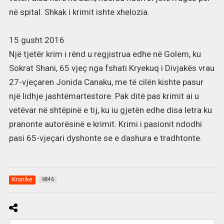
në spital. Shkak i krimit ishte xhelozia.
15 gusht 2016
Një tjetër krim i rënd u regjistrua edhe në Golem, ku
Sokrat Shani, 65 vjeç nga fshati Kryekuq i Divjakës vrau
27-vjeçaren Jonida Canaku, me të cilën kishte pasur
një lidhje jashtëmartestore. Pak ditë pas krimit ai u
vetëvar në shtëpinë e tij, ku iu gjetën edhe disa letra ku
pranonte autorësinë e krimit. Krimi i pasionit ndodhi
pasi 65-vjeçari dyshonte se e dashura e tradhtonte.
Kronike
6846