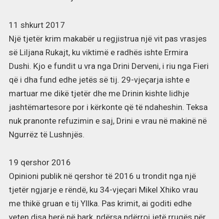
11 shkurt 2017
Një tjetër krim makabër u regjistrua një vit pas vrasjes
së Liljana Rukajt, ku viktimë e radhës ishte Ermira
Dushi. Kjo e fundit u vra nga Drini Derveni, i riu nga Fieri
që i dha fund edhe jetës së tij. 29-vjeçarja ishte e
martuar me dikë tjetër dhe me Drinin kishte lidhje
jashtëmartesore por i kërkonte që të ndaheshin. Teksa
nuk pranonte refuzimin e saj, Drini e vrau në makinë në
Ngurrëz të Lushnjës.
19 qershor 2016
Opinioni publik në qershor të 2016 u trondit nga një
tjetër ngjarje e rëndë, ku 34-vjeçari Mikel Xhiko vrau
me thikë gruan e tij Yllka. Pas krimit, ai goditi edhe
veten disa herë në bark, ndërsa ndërroi jetë rrugës për