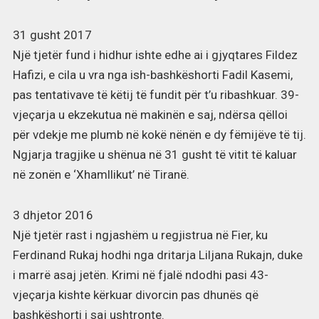
31 gusht 2017
Një tjetër fund i hidhur ishte edhe ai i gjyqtares Fildez
Hafizi, e cila u vra nga ish-bashkëshorti Fadil Kasemi,
pas tentativave të këtij të fundit për t’u ribashkuar. 39-
vjeçarja u ekzekutua në makinën e saj, ndërsa qëlloi
për vdekje me plumb në kokë nënën e dy fëmijëve të tij.
Ngjarja tragjike u shënua në 31 gusht të vitit të kaluar
në zonën e ‘Xhamllikut’ në Tiranë.
3 dhjetor 2016
Një tjetër rast i ngjashëm u regjistrua në Fier, ku
Ferdinand Rukaj hodhi nga dritarja Liljana Rukajn, duke
i marrë asaj jetën. Krimi në fjalë ndodhi pasi 43-
vjeçarja kishte kërkuar divorcin pas dhunës që
bashkëshorti i saj ushtronte.