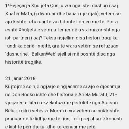
19-vjeçarja Xhuljeta Çuni u vra nga ish-i dashuri i saj
Xhafer Mata, (i divoruar dhe baba i një djali), vetëm se
ajo kishte refuzuar të vazhdonte lidhjen me të. Por a
është Xhuljeta e vetmja femër që u vra mizorisht nga
ish-partneri i saj? Teksa risjellim disa histori tragjike,
fundi ka qenë i njëjtë, gra të vrara vetëm se refuzuan
‘dashurinë’. ‘BalkanWeb’ sjell si më poshtë disa nga
historitë tragjike.
21 janar 2018
Kujtojmë se një ngjarje e ngjashme si ajo e djeshmja
në Don Bosko ishte dhe historia e Ariela Muratit, 21-
vjeçares e cila u ekzekutua me pistoletë nga Aldison
Beluli, i cili u vetëvra. Murati u vra vetëm se nuk kishte
pranuar që të lidhje me të riun, i cili prej shumë kohësh
e kishte përndjekur dhe kërcënuar me jetë.