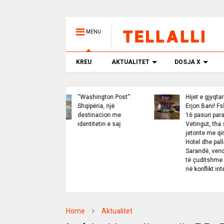
MENU
KREU
AKTUALITET
DOSJA X
“Washington Post”:
Hijet e gjyqtarit
VI
Shqipëria, një
Erjon Bani! Fshehu
ve
destinacion me
16 pasuri para
n
identitetin e saj
Vetingut, tha se
kt
jetonte me qira:
p
Hotel dhe pallat në
Sarandë, vendime
të çuditshme dhe
në konflikt interesi
Home
Aktualitet