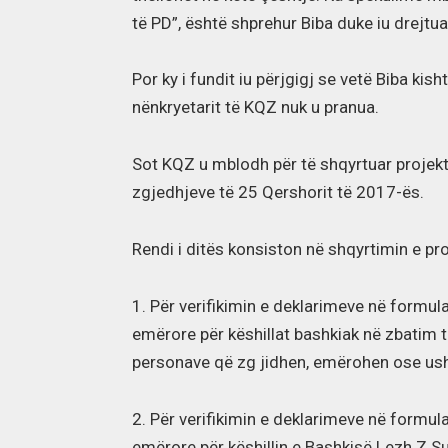
të PD”, është shprehur Biba duke iu drejtuar
Por ky i fundit iu përjgigj se vetë Biba kis
nënkryetarit të KQZ nuk u pranua.
Sot KQZ u mblodh për të shqyrtuar projekt-
zgjedhjeve të 25 Qershorit të 2017-ës.
Rendi i ditës konsiston në shqyrtimin e pr
1. Për verifikimin e deklarimeve në formul
emërore për këshillat bashkiak në zbatim të
personave që zg jidhen, emërohen ose ush
2. Për verifikimin e deklarimeve në formula
emërore për këshillin e Bashkisë Lezh Z.Su