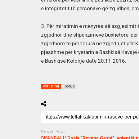
e integritetit të personave që zgjidhen, e
3. Për miratimin e mënyrës së asgjesimit t
zgjedhor dhe shpenzimeve buxhetore, për h
zgjedhore të përdorura në zgjedhjet për K
pjesshme për kryetarin e Bashkisë Kavajë
e Bashkisë Kolonjë datë 20.11.2016.
Aktualitet
55056
Newer Post
SKANDALI/ Dosja “Rovena Gashi”, agjentët 