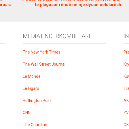
aruara
të plagosur rëndë në një dyqan celularësh
MEDIAT NDERKOMBETARE
I
The New York Times
Pr
The Wall Street Journal
Kr
Le Monde
Ku
Le Figaro
Tr
Huffington Post
AK
CNN
ZV
The Guardian
QK