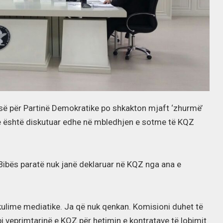
së për Partinë Demokratike po shkakton mjaft ‘zhurmë’
tje është diskutuar edhe në mbledhjen e sotme të KQZ
 Bibës paratë nuk janë deklaruar në KQZ nga ana e
ulime mediatike. Ja që nuk qenkan. Komisioni duhet të
i veprimtarinë e KQZ për hetimin e kontratave të lobimit