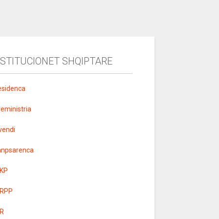
NSTITUCIONET SHQIPTARE
esidenca
yeministria
vendi
anpsarenca
KP
RPP
R