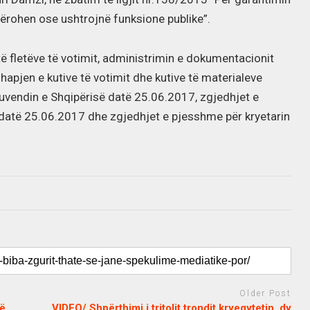
mërohen ose ushtrojnë funksione publike”.
ë fletëve të votimit, administrimin e dokumentacionit
apjen e kutive të votimit dhe kutive të materialeve
uvendin e Shqipërisë datë 25.06.2017, zgjedhjet e
 datë 25.06.2017 dhe zgjedhjet e pjesshme për kryetarin
Older Post
në
VIDEO/ Shpërthimi i tritolit trondit kryeqytetin, dy