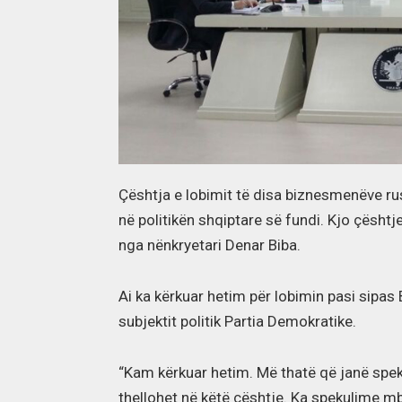
Çështja e lobimit të disa biznesmenëve ru
në politikën shqiptare së fundi. Kjo çësh
nga nënkryetari Denar Biba.
Ai ka kërkuar hetim për lobimin pasi sipas
subjektit politik Partia Demokratike.
“Kam kërkuar hetim. Më thatë që janë spek
thellohet në këtë çështje. Ka spekulime mb