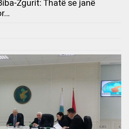
Biba-Zgurit: Thatë se janë
or…