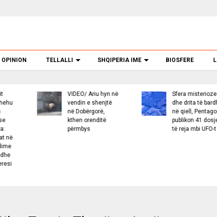
OPINION
TELLALLI
SHQIPERIA IME
BIOSFERE
L
DEO/ Ariu hyn në
Sfera misterioze
Greq
ndin e shenjtë
dhe drita të bardha
përp
ë Dobërgorë,
në qiell, Pentagoni
kokë
hen orenditë
publikon 41 dosje
nëna
ërmbys
të reja mbi UFO-t
i bir
VIDE
tragj