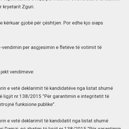
 kryetarit Zguri.
hte kërkuar gjobë për çështjen. Por edhe kjo siaps
vendimin per asgjesimin e fletëve të votimit të
ojekt vendimeve:
arin e vetë deklarimit të kandidatëve nga listat shumë
 ligjit nr.138/2015 ”Për garantimin e integritetit të
trojnë funksione publike”.
rin e vetë deklarimit të kandidatit nga listat shumë
ri Damzi, në zbatim të ligjit nr.138/2015 ”Për garantimin