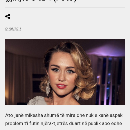
04/03/2018
Ato janë mikesha shumë të mira dhe nuk e kanë aspak
problem t’i futin njëra-tjetrës duart në publik apo edhe