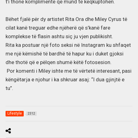
t’i thonë komplimente që mund të keqkuptohen.
Bëhet fjalë për dy artistet Rita Ora dhe Miley Cyrus të
cilat kanë treguar edhe njëherë që s’kanë fare
komplekse të flasin ashtu siç ju vjen publikisht.
Rita ka postuar një foto seksi në Instagram ku shfaqet
me një këmishë të bardhë të hapur ku i duket gjoksi
dhe thotë që e pëlqen shumë këtë fotosesion.
Por komenti i Miley ishte me të vërtetë interesant, pasi
këngëtarja e njohur i ka shkruar asaj: “I dua gjinjtë e
tu”.
Lifestyle
2312