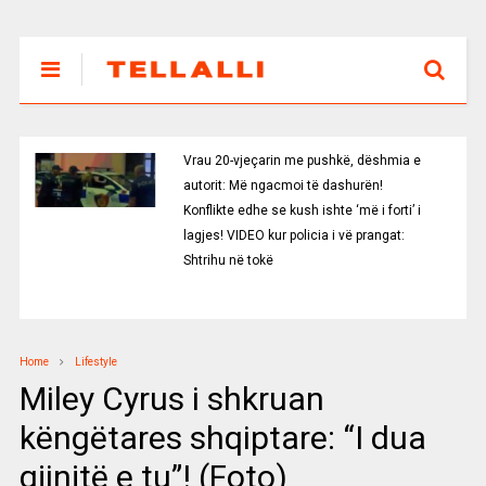
Vrau 20-vjeçarin me pushkë, dëshmia e
autorit: Më ngacmoi të dashurën!
Konflikte edhe se kush ishte ‘më i forti’ i
lagjes! VIDEO kur policia i vë prangat:
Shtrihu në tokë
Home
Lifestyle
Miley Cyrus i shkruan
këngëtares shqiptare: “I dua
gjinjtë e tu”! (Foto)