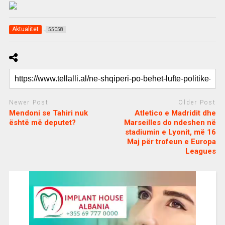
Aktualitet
55058
Newer Post
Older Post
Mendoni se Tahiri nuk
Atletico e Madridit dhe
është më deputet?
Marseilles do ndeshen në
stadiumin e Lyonit, më 16
Maj për trofeun e Europa
Leagues
c
d
j
a
e
o
s
n
j
i
e
o
b
m
b
o
e
e
m
b
t
o
n