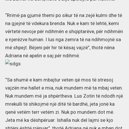
“Rrimë pa gjumë themi po sikur të na zejë kulmi dhe të
na gjejnë të vdekura brenda. Nuk e kam të lehtë, kemi
vërtetë nevoje për ndihmën e shqiptarëve, për ndihmën
e njerëzve human. I lus nga zemra të na ndihmojnë sa
më shpejt. Bëjeni për hir të kësaj vajzë”, thotë nëna
Adriana në apelin e saj për ndihmë.
“Sa shumë e kam mbajtur veten që mos të stresoj
vajzën me hallet e mia, nuk mundem më ta mbaj veten.
Nuk mundem më ja shpërtheva. Lus Zotin të ndodh një
mrekulli të shikojmë një ditë të bardhë, jeta jonë ka
qenë vetëm terr vetëm zi. Nuk po mundem dot më.
Jeta më ka dëshpëruar. Ishalla nuk del lajmi se kjo
shtëpi është rrënuar”, thotë Adriana që nuk e mban dot