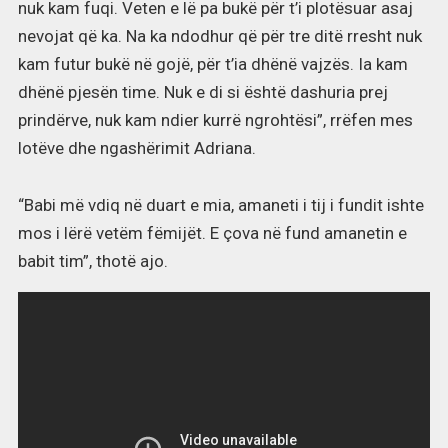
nuk kam fuqi. Veten e lë pa bukë për t’i plotësuar asaj
nevojat që ka. Na ka ndodhur që për tre ditë rresht nuk
kam futur bukë në gojë, për t’ia dhënë vajzës. Ia kam
dhënë pjesën time. Nuk e di si është dashuria prej
prindërve, nuk kam ndier kurrë ngrohtësi”, rrëfen mes
lotëve dhe ngashërimit Adriana.
“Babi më vdiq në duart e mia, amaneti i tij i fundit ishte
mos i lërë vetëm fëmijët. E çova në fund amanetin e
babit tim”, thotë ajo.