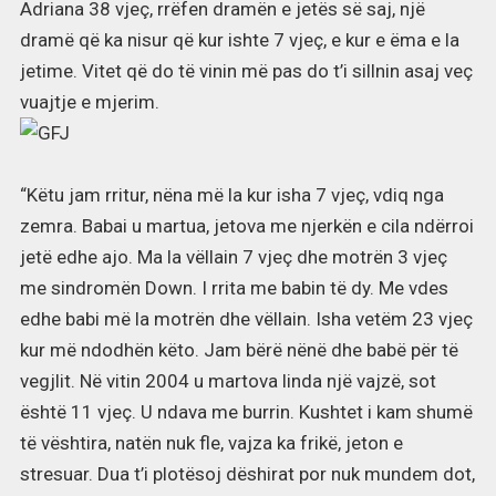
Adriana 38 vjeç, rrëfen dramën e jetës së saj, një
dramë që ka nisur që kur ishte 7 vjeç, e kur e ëma e la
jetime. Vitet që do të vinin më pas do t’i sillnin asaj veç
vuajtje e mjerim.
“Këtu jam rritur, nëna më la kur isha 7 vjeç, vdiq nga
zemra. Babai u martua, jetova me njerkën e cila ndërroi
jetë edhe ajo. Ma la vëllain 7 vjeç dhe motrën 3 vjeç
me sindromën Down. I rrita me babin të dy. Me vdes
edhe babi më la motrën dhe vëllain. Isha vetëm 23 vjeç
kur më ndodhën këto. Jam bërë nënë dhe babë për të
vegjlit. Në vitin 2004 u martova linda një vajzë, sot
është 11 vjeç. U ndava me burrin. Kushtet i kam shumë
të vështira, natën nuk fle, vajza ka frikë, jeton e
stresuar. Dua t’i plotësoj dëshirat por nuk mundem dot,