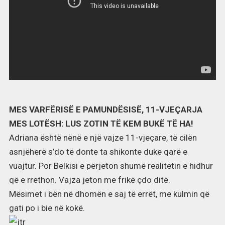
MES VARFËRISË E PAMUNDËSISË, 11-VJEÇARJA
MES LOTËSH: LUS ZOTIN TË KEM BUKË TË HA!
Adriana është nënë e një vajze 11-vjeçare, të cilën
asnjëherë s’do të donte ta shikonte duke qarë e
vuajtur. Por Belkisi e përjeton shumë realitetin e hidhur
që e rrethon. Vajza jeton me frikë çdo ditë.
Mësimet i bën në dhomën e saj të errët, me kulmin që
gati po i bie në kokë.