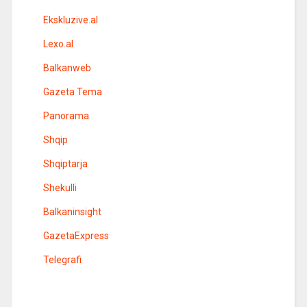
Ekskluzive.al
Lexo.al
Balkanweb
Gazeta Tema
Panorama
Shqip
Shqiptarja
Shekulli
Balkaninsight
GazetaExpress
Telegrafi