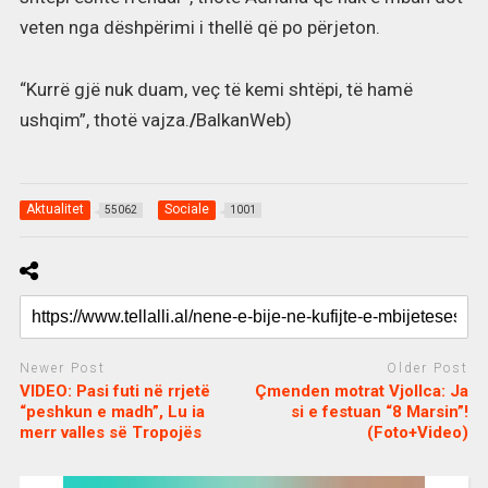
veten nga dëshpërimi i thellë që po përjeton.
“Kurrë gjë nuk duam, veç të kemi shtëpi, të hamë
ushqim”, thotë vajza.
/
BalkanWeb)
Aktualitet
Sociale
55062
1001
Newer Post
Older Post
VIDEO: Pasi futi në rrjetë
Çmenden motrat Vjollca: Ja
“peshkun e madh”, Lu ia
si e festuan “8 Marsin”!
merr valles së Tropojës
(Foto+Video)
c
d
j
a
e
o
s
n
j