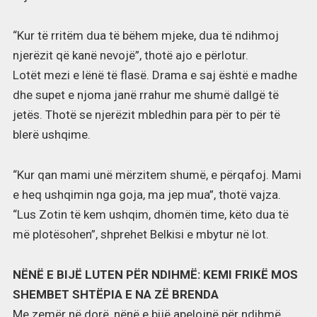
“Kur të rritëm dua të bëhem mjeke, dua të ndihmoj
njerëzit që kanë nevojë”, thotë ajo e përlotur.
Lotët mezi e lënë të flasë. Drama e saj është e madhe
dhe supet e njoma janë rrahur me shumë dallgë të
jetës. Thotë se njerëzit mbledhin para për to për të
blerë ushqime.
“Kur qan mami unë mërzitem shumë, e përqafoj. Mami
e heq ushqimin nga goja, ma jep mua”, thotë vajza.
“Lus Zotin të kem ushqim, dhomën time, këto dua të
më plotësohen”, shprehet Belkisi e mbytur në lot.
NËNË E BIJË LUTEN PËR NDIHMË: KEMI FRIKË MOS
SHEMBET SHTËPIA E NA ZË BRENDA
Me zemër në dorë, nënë e bijë apelojnë për ndihmë.