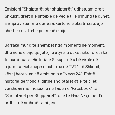
Emisioni “Shqiptarët për shqiptarët” udhëtuam drejt
Shkupit, drejt një shtëpie që veç e tillë s’mund të quhet.
E improvizuar me dërrasa, kartonë e plastmasë, ajo
shërben si strehë për nënë e bijë.
Barraka mund të shembet nga momenti në moment,
dhe nënë e bijë që jetojnë atyre, u duket sikur orët i ka
të numëruara. Historia e Shkupit që u bë virale në
rrjetet sociale sapo u publikua në TV21 të Shkupit,
kësaj here vjen në emisionin e “News24”. Është
historia që tronditi gjithë shqiptarët atje, të cilët
vërshuan me mesazhe në faqen e “Facebook” të
“Shqiptarët për Shqiptarët”, dhe të Elvis Naçit për t’i
ardhur në ndihmë familjes.