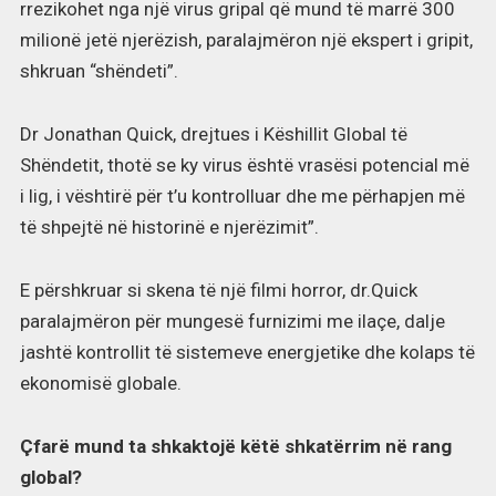
rrezikohet nga një virus gripal që mund të marrë 300
milionë jetë njerëzish, paralajmëron një ekspert i gripit,
shkruan “shëndeti”.
Dr Jonathan Quick, drejtues i Këshillit Global të
Shëndetit, thotë se ky virus është vrasësi potencial më
i lig, i vështirë për t’u kontrolluar dhe me përhapjen më
të shpejtë në historinë e njerëzimit”.
E përshkruar si skena të një filmi horror, dr.Quick
paralajmëron për mungesë furnizimi me ilaçe, dalje
jashtë kontrollit të sistemeve energjetike dhe kolaps të
ekonomisë globale.
Çfarë mund ta shkaktojë këtë shkatërrim në rang
global?