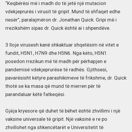
“Keqbërësi më i madh do të jetë një mutacion
vdekjeprurës i virusit të gripit. Mund të shfaqet edhe
nesër”, paralajmëron dr. Jonathan Quick. Gripi më i
rrezikshëm sipas dr. Quick është ai i shpendëve.
3 lloje virusesh kanë shkaktuar shqetësim në vitet e
fundit, H5N1, H7N9 dhe H5N6. Nga këto, H5N1
posedon rrezikun më të madh për përhapjen e
pandemisë vdekjeprurëse të radhës. Gjithsesi,
pavarësisht këtyre parashikimeve të frikshme, dr. Quick
thotë se ka masa që mund të merren për të
parandaluar këtë fatkeqësi.
Gjëja kryesore që duhet të bëhet është zhvillimi i një
vaksine universale të gripit. Një vaksinë e re po
zhvillohet nga shkencëtarët e Universitetit të