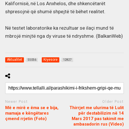
Kalifornisë, në Los Anxhelos, dhe shkencëtarët
shpresojnë që shumë shpejtë të bëhet realitet.
Në testet laboratorike ka rezultuar se ilaçi mund të
mbrojë minjtë nga dy viruse të ndryshme. (BalkanWeb)
Aktualitet
Kryesore
55056
12827
Newer Post
Older Post
Më e mirë e ëma se e bija,
Thirrjet me ulurima të Lulit
mamaja e këngëtares
për destabilizim në 14
çmend rrjetin (Foto)
Mars 2017 pas takimit me
ambasadorin rus (Video)