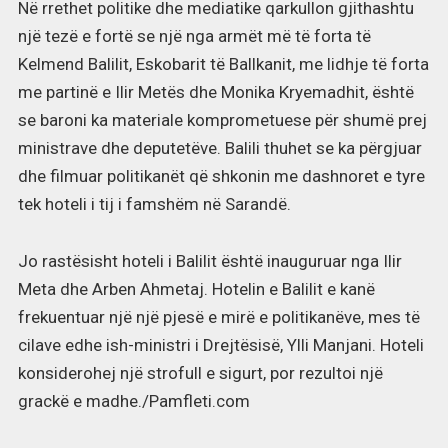
Në rrethet politike dhe mediatike qarkullon gjithashtu
një tezë e fortë se një nga armët më të forta të
Kelmend Balilit, Eskobarit të Ballkanit, me lidhje të forta
me partinë e Ilir Metës dhe Monika Kryemadhit, është
se baroni ka materiale komprometuese për shumë prej
ministrave dhe deputetëve. Balili thuhet se ka përgjuar
dhe filmuar politikanët që shkonin me dashnoret e tyre
tek hoteli i tij i famshëm në Sarandë.
Jo rastësisht hoteli i Balilit është inauguruar nga Ilir
Meta dhe Arben Ahmetaj. Hotelin e Balilit e kanë
frekuentuar një një pjesë e mirë e politikanëve, mes të
cilave edhe ish-ministri i Drejtësisë, Ylli Manjani. Hoteli
konsiderohej një strofull e sigurt, por rezultoi një
grackë e madhe./Pamfleti.com