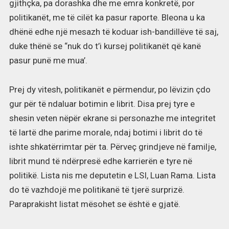
gjithçka, pa dorashka dhe me emra konkretë, por
politikanët, me të cilët ka pasur raporte. Bleona u ka
dhënë edhe një mesazh të koduar ish-bandillëve të saj,
duke thënë se “nuk do t’i kursej politikanët që kanë
pasur punë me mua’.
Prej dy vitesh, politikanët e përmendur, po lëvizin çdo
gur për të ndaluar botimin e librit. Disa prej tyre e
shesin veten nëpër ekrane si personazhe me integritet
të lartë dhe parime morale, ndaj botimi i librit do të
ishte shkatërrimtar për ta. Përveç grindjeve në familje,
librit mund të ndërpresë edhe karrierën e tyre në
politikë. Lista nis me deputetin e LSI, Luan Rama. Lista
do të vazhdojë me politikanë të tjerë surprizë.
Paraprakisht listat mësohet se është e gjatë.