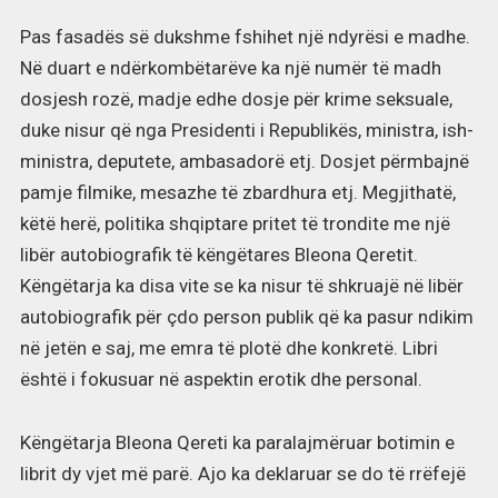
Pas fasadës së dukshme fshihet një ndyrësi e madhe.
Në duart e ndërkombëtarëve ka një numër të madh
dosjesh rozë, madje edhe dosje për krime seksuale,
duke nisur që nga Presidenti i Republikës, ministra, ish-
ministra, deputete, ambasadorë etj. Dosjet përmbajnë
pamje filmike, mesazhe të zbardhura etj. Megjithatë,
këtë herë, politika shqiptare pritet të trondite me një
libër autobiografik të këngëtares Bleona Qeretit.
Këngëtarja ka disa vite se ka nisur të shkruajë në libër
autobiografik për çdo person publik që ka pasur ndikim
në jetën e saj, me emra të plotë dhe konkretë. Libri
është i fokusuar në aspektin erotik dhe personal.
Këngëtarja Bleona Qereti ka paralajmëruar botimin e
librit dy vjet më parë. Ajo ka deklaruar se do të rrëfejë