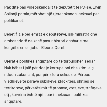
Pak ditë pas videoskandalit të deputetit të PD-së, Ervin
Salianji paralajmërohet një tjetër skandal seksual për
politikanët.
Bëhet fjalë për emrat e deputetëve, ish-ministra dhe
ambasadorë që kanë pasur histori dashurie me
këngëtaren e njohur, Bleona Qereti.
Ujërat e politikës shqiptare do të turbullohen sërish.
Nuk bëhet fjalë për dosje korrupsioni dhe krimi siç
ndodh zakonisht, por për afera seksuale. Përpos
vjedhjeve të parave publikeve, plaçkitjes, shitjes së
territoreve, përvetësimit të pronave, vrasjeve, trafiqeve
etj., kurvëria është një tipar i theksuar i politikës
shqiptare.