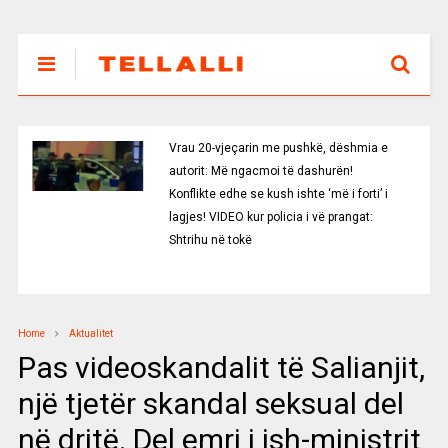
Vrau 20-vjeçarin me pushkë, dëshmia e
autorit: Më ngacmoi të dashurën!
Konflikte edhe se kush ishte ‘më i forti’ i
lagjes! VIDEO kur policia i vë prangat:
Shtrihu në tokë
Home
Aktualitet
Pas videoskandalit të Salianjit,
një tjetër skandal seksual del
në dritë. Del emri i ish-ministrit