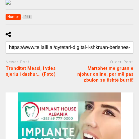
Humor
941
Newer Post
Older Post
Tronditet Messi, i vdes
Martohet me gruan e
njeriu i dashur… (Foto)
njohur online, por më pas
zbulon se është burrë!
c
d
j
a
e
o
s
n
j
i
e
o
b
m
b
o
e
e
m
b
t
o
n
u
s