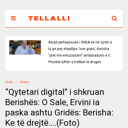
qësues i SHBA-së në zyrën e
Afrimi i fundit në 
hpalljes ‘non grata’, Berisha
rinovon me AEK-un
tuziazëm” ambasadorin e ri:
tën e trafikut të drogës
Home
Humor
“Qytetari digital” i shkruan
Berishës: O Sale, Ervini ia
paska ashtu Gridës: Berisha:
Ke të drejtë….(Foto)