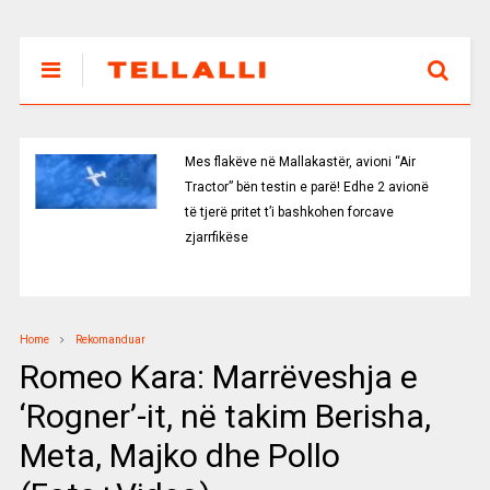
Mes flakëve në Mallakastër, avioni “Air
Tractor” bën testin e parë! Edhe 2 avionë
të tjerë pritet t’i bashkohen forcave
zjarrfikëse
Home
Rekomanduar
Romeo Kara: Marrëveshja e
‘Rogner’-it, në takim Berisha,
Meta, Majko dhe Pollo