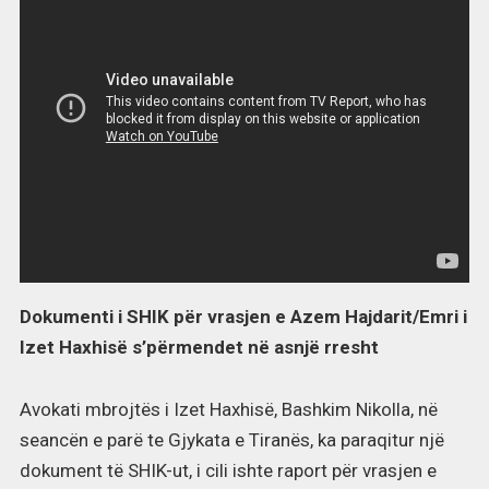
Dokumenti i SHIK për vrasjen e Azem Hajdarit/Emri i
Izet Haxhisë s’përmendet në asnjë rresht
Avokati mbrojtës i Izet Haxhisë, Bashkim Nikolla, në
seancën e parë te Gjykata e Tiranës, ka paraqitur një
dokument të SHIK-ut, i cili ishte raport për vrasjen e