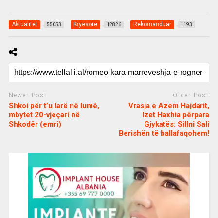
Aktualitet
Kryesore
Rekomanduar
55053
12826
1193
Newer Post
Older Post
Shkoi për t’u larë në lumë,
Vrasja e Azem Hajdarit,
mbytet 20-vjeçari në
Izet Haxhia përpara
Shkodër (emri)
Gjykatës: Sillni Sali
Berishën të ballafaqohem!
c
d
j
a
e
o
s
n
j
i
e
o
b
m
b
o
e
e
m
b
t
o
n
u