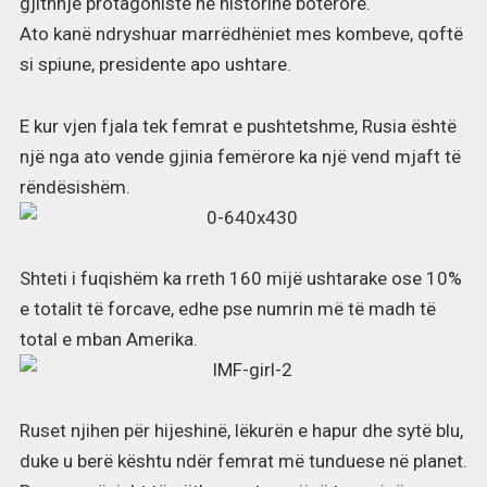
gjithnjë protagoniste në historinë botërore.
Ato kanë ndryshuar marrëdhëniet mes kombeve, qoftë
si spiune, presidente apo ushtare.
E kur vjen fjala tek femrat e pushtetshme, Rusia është
një nga ato vende gjinia femërore ka një vend mjaft të
rëndësishëm.
Shteti i fuqishëm ka rreth 160 mijë ushtarake ose 10%
e totalit të forcave, edhe pse numrin më të madh të
total e mban Amerika.
Ruset njihen për hijeshinë, lëkurën e hapur dhe sytë blu,
duke u berë kështu ndër femrat më tunduese në planet.