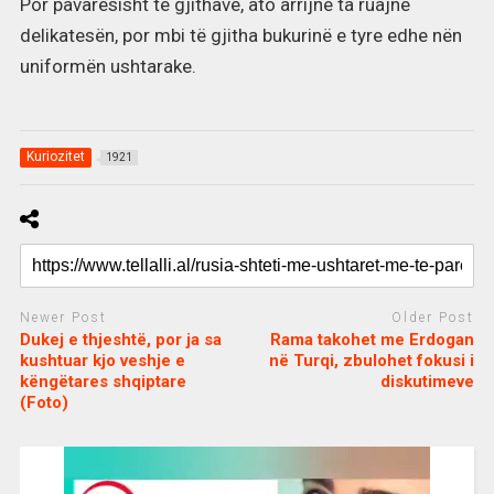
Por pavarësisht të gjithave, ato arrijnë ta ruajnë
delikatesën, por mbi të gjitha bukurinë e tyre edhe nën
uniformën ushtarake.
Kuriozitet
1921
Newer Post
Older Post
Dukej e thjeshtë, por ja sa
Rama takohet me Erdogan
kushtuar kjo veshje e
në Turqi, zbulohet fokusi i
këngëtares shqiptare
diskutimeve
(Foto)
c
d
j
a
e
o
s
n
j
i
e
o
b
m
b