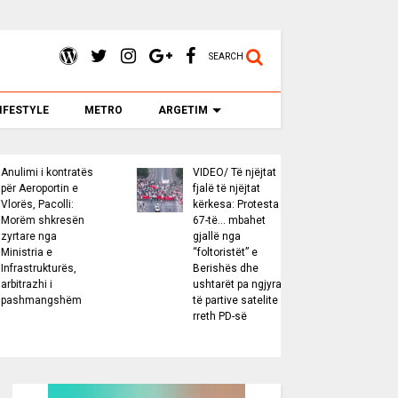
SEARCH
IFESTYLE
METRO
ARGETIM
i i kontratës
VIDEO/ Të njëjtat
Sharlatan
roportin e
fjalë të njëjtat
drejtësis
 Pacolli:
kërkesa: Protesta e
shqiptare
 shkresën
67-të… mbahet
mënyra pë
e nga
gjallë nga
të njohur
ia e
“foltoristët” e
Evropiane
rukturës,
Berishës dhe
Gazetarëv
zhi i
ushtarët pa ngjyra
tronditur
mangshëm
të partive satelite
“Rregullor
rreth PD-së
Do ti dre
Këshillit 