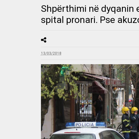
Shpërthimi në dyqanin e
spital pronari. Pse aku
13/03/2018