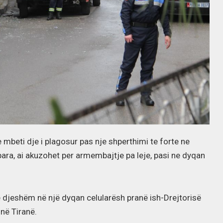
e mbeti dje i plagosur pas nje shperthimi te forte ne
para, ai akuzohet per armembajtje pa leje, pasi ne dyqan
 djeshëm në një dyqan celularësh pranë ish-Drejtorisë
 në Tiranë.