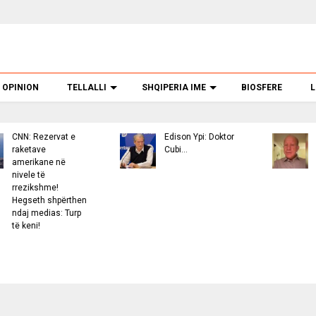
OPINION
TELLALLI
SHQIPERIA IME
BIOSFERE
L
: Rezervat e
Edison Ypi: Doktor
Anulim
etave
Cubi…
për Ae
rikane në
Vlorës,
le të
Morëm
zikshme!
zyrtar
seth shpërthen
Ministr
j medias: Turp
Infrast
eni!
arbitra
pash