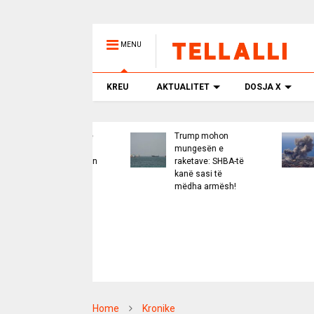
MENU
KREU
AKTUALITET
DOSJA X
Muli shpjegon pse
Trump mohon
CNN
oktori proteston
mungesën e
rak
ër hoxhallarët non
raketave: SHBA-të
ame
rata nga Shkupi
kanë sasi të
nive
mëdha armësh!
rre
Heg
nda
të k
Home
Kronike