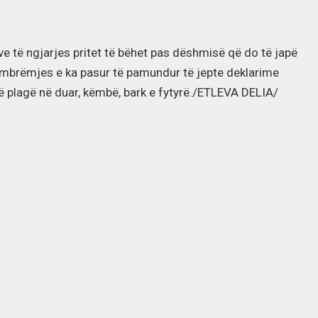
ve të ngjarjes pritet të bëhet pas dëshmisë që do të japë
 të mbrëmjes e ka pasur të pamundur të jepte deklarime
rë plagë në duar, këmbë, bark e fytyrë./ETLEVA DELIA/