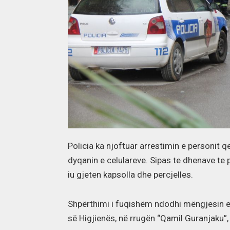
Policia ka njoftuar arrestimin e personit q
dyqanin e celulareve. Sipas te dhenave te 
iu gjeten kapsolla dhe percjelles.
Shpërthimi i fuqishëm ndodhi mëngjesin e
së Higjienës, në rrugën “Qamil Guranjaku”,