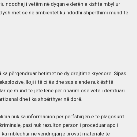
 riu ndodhej i vetëm në dyqan e derën e kishte mbyllur
 dyshimet se në ambientet ku ndodhi shpërthimi mund të
i ka përqendruar hetimet në dy drejtime kryesore. Sipas
splozive, lloji i të cilës dhe sasia ende nuk është
ar që mund të jetë lënë për riparim ose vetë i dëmtuari
rtizanal dhe i ka shpërthyer në dorë.
licia nuk ka informacion për përfshirjen e të plagosurit
riminale, pasi nuk rezulton person i proceduar apo i
 ka mbledhur në vendngjarje provat materiale të