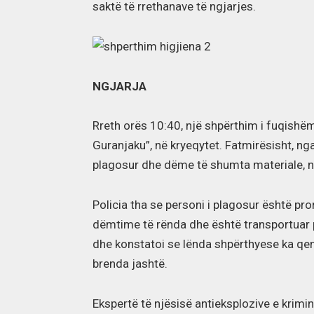
saktë të rrethanave të ngjarjes.
NGJARJA
Rreth orës 10:40, një shpërthim i fuqishë
Guranjaku”, në kryeqytet. Fatmirësisht, ng
plagosur dhe dëme të shumta materiale, në
Policia tha se personi i plagosur është pron
dëmtime të rënda dhe është transportuar p
dhe konstatoi se lënda shpërthyese ka qen
brenda jashtë.
Ekspertë të njësisë antieksplozive e krimi