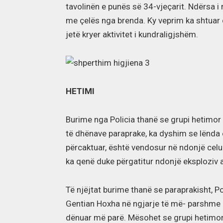
tavolinën e punës së 34-vjeçarit. Ndërsa i
me çelës nga brenda. Ky veprim ka shtuar
jetë kryer aktivitet i kundraligjshëm.
HETIMI
Burime nga Policia thanë se grupi hetimor 
të dhënave paraprake, ka dyshim se lënda ek
përcaktuar, është vendosur në ndonjë celul
ka qenë duke përgatitur ndonjë eksploziv a
Të njëjtat burime thanë se paraprakisht, Po
Gentian Hoxha në ngjarje të më- parshme k
dënuar më parë. Mësohet se grupi hetimor