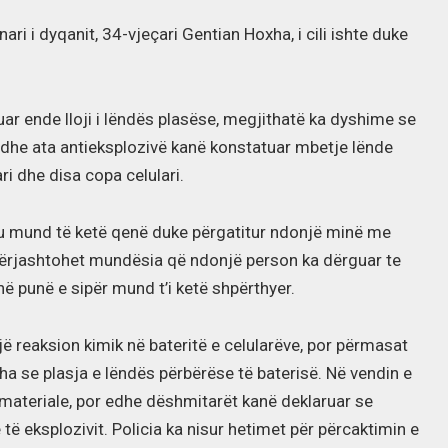
ri i dyqanit, 34-vjeçari Gentian Hoxha, i cili ishte duke
uar ende lloji i lëndës plasëse, megjithatë ka dyshime se
të dhe ata antieksplozivë kanë konstatuar mbetje lënde
i dhe disa copa celulari.
riu mund të ketë qenë duke përgatitur ndonjë minë me
 përjashtohet mundësia që ndonjë person ka dërguar te
ë punë e sipër mund t’i ketë shpërthyer.
jë reaksion kimik në bateritë e celularëve, por përmasat
a se plasja e lëndës përbërëse të baterisë. Në vendin e
materiale, por edhe dëshmitarët kanë deklaruar se
 të eksplozivit. Policia ka nisur hetimet për përcaktimin e