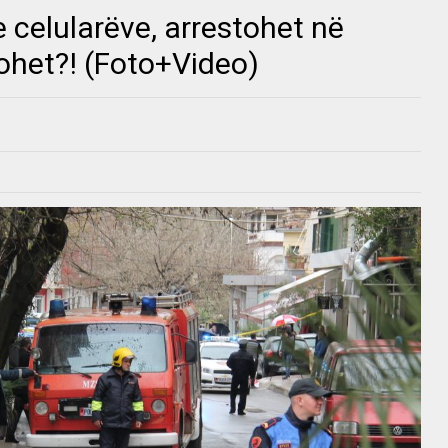
 celularëve, arrestohet në
zohet?! (Foto+Video)