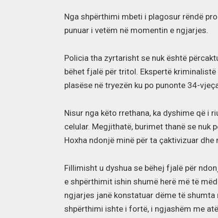
Nga shpërthimi mbeti i plagosur rëndë prona
punuar i vetëm në momentin e ngjarjes.
Policia tha zyrtarisht se nuk është përcakt
bëhet fjalë për tritol. Ekspertë kriminalis
plasëse në tryezën ku po punonte 34-vjeçar
Nisur nga këto rrethana, ka dyshime që i 
celular. Megjithatë, burimet thanë se nuk
Hoxha ndonjë minë për ta çaktivizuar dhe n
Fillimisht u dyshua se bëhej fjalë për ndon
e shpërthimit ishin shumë herë më të mëdh
ngjarjes janë konstatuar dëme të shumta 
shpërthimi ishte i fortë, i ngjashëm me atë