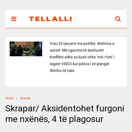
Vrau 20-vjeçarin me pushkë, dëshmia e
autorit: Më ngacmoi të dashurën!
Konflikte edhe se kush ishte ‘më i forti’ i
lagjes! VIDEO kur policia i vë prangat:
Shtrihu në tokë
Home
Kronike
Skrapar/ Aksidentohet furgoni
me nxënës, 4 të plagosur