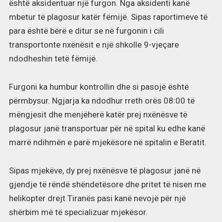
është aksidentuar një furgon. Nga aksidenti kanë
mbetur të plagosur katër fëmijë. Sipas raportimeve të
para është bërë e ditur se në furgonin i cili
transportonte nxënësit e një shkolle 9-vjeçare
ndodheshin tetë fëmijë.
Furgoni ka humbur kontrollin dhe si pasojë është
përmbysur. Ngjarja ka ndodhur rreth orës 08:00 të
mëngjesit dhe menjëherë katër prej nxënësve të
plagosur janë transportuar për në spital ku edhe kanë
marrë ndihmën e parë mjekësore në spitalin e Beratit.
Sipas mjekëve, dy prej nxënësve të plagosur janë në
gjendje të rëndë shëndetësore dhe pritet të nisen me
helikopter drejt Tiranës pasi kanë nevojë për një
shërbim më të specializuar mjekësor.