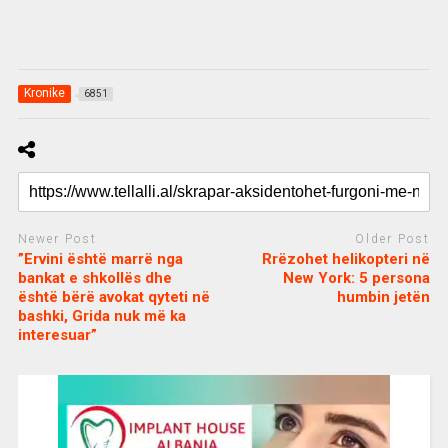
Kronike
6851
Newer Post
Older Post
”Ervini është marrë nga
Rrëzohet helikopteri në
bankat e shkollës dhe
New York: 5 persona
është bërë avokat qyteti në
humbin jetën
bashki, Grida nuk më ka
interesuar”
c
d
j
a
e
o
s
n
j
i
e
o
b
m
b
o
e
e