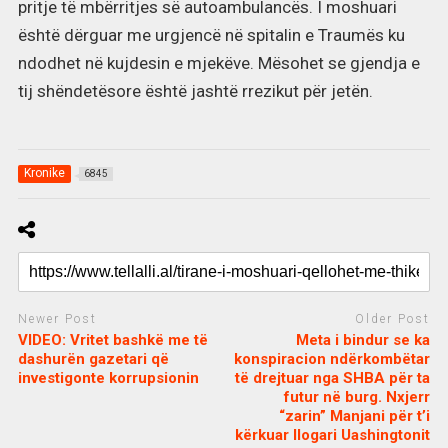
pritje të mbërritjes së autoambulancës. I moshuari
është dërguar me urgjencë në spitalin e Traumës ku
ndodhet në kujdesin e mjekëve. Mësohet se gjendja e
tij shëndetësore është jashtë rrezikut për jetën.
Kronike
6845
Newer Post
Older Post
VIDEO: Vritet bashkë me të
Meta i bindur se ka
dashurën gazetari që
konspiracion ndërkombëtar
investigonte korrupsionin
të drejtuar nga SHBA për ta
futur në burg. Nxjerr
“zarin” Manjani për t’i
kërkuar llogari Uashingtonit