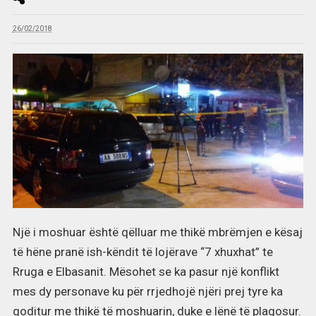
26/02/2018
Një i moshuar është qëlluar me thikë mbrëmjen e kësaj
të hëne pranë ish-këndit të lojërave “7 xhuxhat” te
Rruga e Elbasanit. Mësohet se ka pasur një konflikt
mes dy personave ku për rrjedhojë njëri prej tyre ka
goditur me thikë të moshuarin, duke e lënë të plagosur.