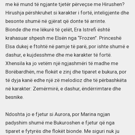
me kë mund të ngjante tjetër përveçse me Hirushen?
Hirushja përshkruhet si karakter i fortë, inteligjente dhe
besonte shumë në gjërat që donte të arrinte.
Bionde dhe me lëkurë të çelët, Era Istrefi është
krahasuar shpesh me Elsën nga “Frozen”. Princeshë
Elsa dukej e ftohtë në pamje të parë, por ishte shumë e
dashur, e kujdesshme dhe me karakter të fortë.
Xhensila ka jo vetëm një ngjashmëri të madhe me
Borëbardhën, me flokët e zinj dhe tiparet e bukura, por
të dyja kanë edhe një zë melodioz dhe të përbashkëta
në karakter: Zemërmirë, e dashur, ëndërrimtare dhe
besnike.
Ndoshta jo e fjetur si Aurora, por Marina ngjan
padyshim shumë me Bukuroshen e fjetur që nga
tiparet e fytyrës dhe flokët bionde. Me siguri nuk ju