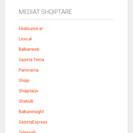
MEDIAT SHQIPTARE
Ekskluzive.al
Lexo.al
Balkanweb
Gazeta Tema
Panorama
Shqip
Shqiptarja
Shekulli
Balkaninsight
GazetaExpress
Telegrafi