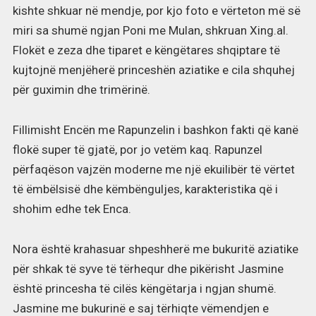
kishte shkuar në mendje, por kjo foto e vërteton më së
miri sa shumë ngjan Poni me Mulan, shkruan Xing.al.
Flokët e zeza dhe tiparet e këngëtares shqiptare të
kujtojnë menjëherë princeshën aziatike e cila shquhej
për guximin dhe trimërinë.
Fillimisht Encën me Rapunzelin i bashkon fakti që kanë
flokë super të gjatë, por jo vetëm kaq. Rapunzel
përfaqëson vajzën moderne me një ekuilibër të vërtet
të ëmbëlsisë dhe këmbënguljes, karakteristika që i
shohim edhe tek Enca.
Nora është krahasuar shpeshherë me bukuritë aziatike
për shkak të syve të tërhequr dhe pikërisht Jasmine
është princesha të cilës këngëtarja i ngjan shumë.
Jasmine me bukurinë e saj tërhiqte vëmendjen e