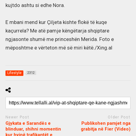
kujtdo ashtu si edhe Nora.
E mbani mend kur Çiljeta kishte flokë të kuqe
kaçurrela? Me atë pamje këngëtarja shqiptare
ngjasonte shumë me princeshën Merida. Foto e
mëposhtme e vërteton më së miri këtë./Xing.al
Lifestyle
2312
Newer Post
Older Post
Gjykata e Sarandës e
Publikohen pamjet nga
blinduar, shihni momentin
grabitja në Fier (Video)
kur hyjnë trafikantët e