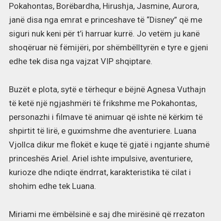
Pokahontas, Borëbardha, Hirushja, Jasmine, Aurora,
janë disa nga emrat e princeshave të “Disney” që me
siguri nuk keni për t’i harruar kurrë. Jo vetëm ju kanë
shoqëruar në fëmijëri, por shëmbëlltyrën e tyre e gjeni
edhe tek disa nga vajzat VIP shqiptare.
Buzët e plota, sytë e tërhequr e bëjnë Agnesa Vuthajn
të ketë një ngjashmëri të frikshme me Pokahontas,
personazhi i filmave të animuar që ishte në kërkim të
shpirtit të lirë, e guximshme dhe aventuriere. Luana
Vjollca dikur me flokët e kuqe të gjatë i ngjante shumë
princeshës Ariel. Ariel ishte impulsive, aventuriere,
kurioze dhe ndiqte ëndrrat, karakteristika të cilat i
shohim edhe tek Luana.
Miriami me ëmbëlsinë e saj dhe mirësinë që rrezaton