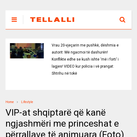
Vrau 20-vjeçarin me pushkë, dëshmia e
autorit: Më ngacmoi të dashurën!
Konflikte edhe se kush ishte ‘më i forti’ i
lagjes! VIDEO kur policia i vë prangat:
Shtrihu në tokë
Home
Lifestyle
VIP-at shqiptarë që kanë
ngjashmëri me princeshat e
përrallave të animuara (Foto)